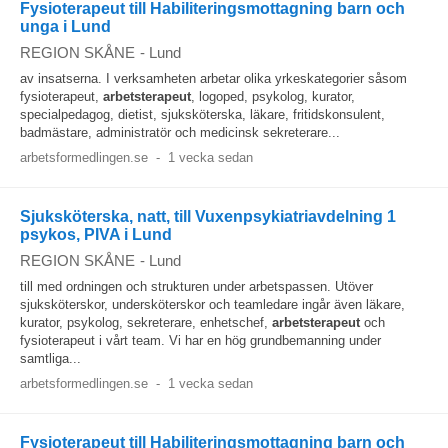
Fysioterapeut till Habiliteringsmottagning barn och
unga i Lund
REGION SKÅNE
-
Lund
av insatserna. I verksamheten arbetar olika yrkeskategorier såsom
fysioterapeut,
arbetsterapeut
, logoped, psykolog, kurator,
specialpedagog, dietist, sjuksköterska, läkare, fritidskonsulent,
badmästare, administratör och medicinsk sekreterare...
arbetsformedlingen.se
-
1 vecka sedan
Sjuksköterska, natt, till Vuxenpsykiatriavdelning 1
psykos, PIVA i Lund
REGION SKÅNE
-
Lund
till med ordningen och strukturen under arbetspassen. Utöver
sjuksköterskor, undersköterskor och teamledare ingår även läkare,
kurator, psykolog, sekreterare, enhetschef,
arbetsterapeut
och
fysioterapeut i vårt team. Vi har en hög grundbemanning under
samtliga...
arbetsformedlingen.se
-
1 vecka sedan
Fysioterapeut till Habiliteringsmottagning barn och