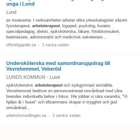
unga i Lund
Lund
av insatserna. I verksamheten arbetar olika yrkeskategorier såsom
fysioterapeut,
arbetsterapeut
, logoped, psykolog, kurator,
specialpedagog, dietist, sjuksköterska, läkare, fritidskonsulent,
badmästare, administratör och medicinsk sekreterare...
offentligajobb.se
-
1 vecka sedan
Undersköterska med samordnaruppdrag till
Vevrehemmet, Veberöd
LUNDS KOMMUN
-
Lund
sjuksköterskor,
arbetsterapeut
och sjukgymnast anställda.
Vevrehemmet bedriver en personcentrerad omvårdnad med våra
boendes individuella behov i fokus. Här jobbar vi nära varandra; "Vi
hjälps åt i huset" och tillsammans skapar vi trygghet och god
omvårdnad...
arbetsformedlingen.se
-
2 veckor sedan