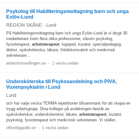
Psykolog till Habiliteringsmottagning barn och unga
Eslöv-Lund
REGION SKÅNE
-
Lund
På Habiliteringsmottagning barn och unga Eslöv-Lund är vi drygt 30
medarbetare inom flera olika professioner, såsom psykolog,
fysioterapeut,
arbetsterapeut
, logoped, kurator, specialpedagog,
dietist, sjuksköterska, läkare, fritidskonsulent och medicinsk
sekreterare...
arbetsformedlingen.se
-
1 vecka sedan
Undersköterska till Psykosavdelning och PIVA,
Vuxenpsykiatrin i Lund
Lund
och har varje vecka TERMA repetitioner tillsammans för att skapa en
trygg arbetsgrupp. Dina kollegor på avdelningen består av
sjuksköterskor, undersköterskor, läkare,
arbetsterapeut
, kurator,
psykolog, fysioterapeut och medicinsk sekreterare. Vi ställer...
offentligajobb.se
-
1 vecka sedan