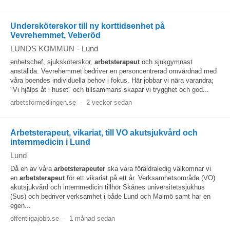
Undersköterskor till ny korttidsenhet på
Vevrehemmet, Veberöd
LUNDS KOMMUN
-
Lund
enhetschef, sjuksköterskor,
arbetsterapeut
och sjukgymnast
anställda. Vevrehemmet bedriver en personcentrerad omvårdnad med
våra boendes individuella behov i fokus. Här jobbar vi nära varandra;
"Vi hjälps åt i huset" och tillsammans skapar vi trygghet och god...
arbetsformedlingen.se
-
2 veckor sedan
Arbetsterapeut, vikariat, till VO akutsjukvård och
internmedicin i Lund
Lund
Då en av våra
arbetsterapeuter
ska vara föräldraledig välkomnar vi
en
arbetsterapeut
för ett vikariat på ett år. Verksamhetsområde (VO)
akutsjukvård och internmedicin tillhör Skånes universitetssjukhus
(Sus) och bedriver verksamhet i både Lund och Malmö samt har en
egen...
offentligajobb.se
-
1 månad sedan