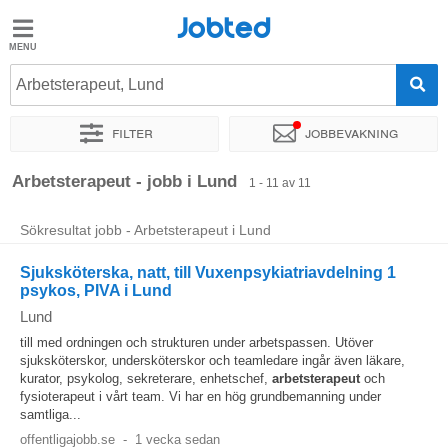
Jobted
Jobted
Jobb
Arbetsterapeut, Lund
Filter
Jobbevakning
Löner
Sortera efter
Exakt plats
Företag
Arbetsterapeut - jobb i Lund
1 - 11 av 11
Sökresultat jobb - Arbetsterapeut i Lund
Sjuksköterska, natt, till Vuxenpsykiatriavdelning 1
psykos, PIVA i Lund
Lund
till med ordningen och strukturen under arbetspassen. Utöver
sjuksköterskor, undersköterskor och teamledare ingår även läkare,
kurator, psykolog, sekreterare, enhetschef,
arbetsterapeut
och
fysioterapeut i vårt team. Vi har en hög grundbemanning under
samtliga...
offentligajobb.se
-
1 vecka sedan