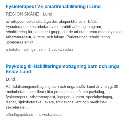
Fysioterapeut VE smärtrehabilitering i Lund
REGION SKÅNE
-
Lund
av ortopedmedicinska åtgärder, akupunktur och TENS.
Fysioterapeuterna arbetar även i smärthanteringsprogram,
rehabilitering för patienter i grupp, där de arbetar i team med psykolog,
arbetsterapeut
, kurator, och läkare. Patienternas rehabilitering
utvärderas enligt...
arbetsformedlingen.se
-
1 vecka sedan
Psykolog till Habiliteringsmottagning barn och unga
Eslöv-Lund
Lund
På Habiliteringsmottagning barn och unga Eslöv-Lund är vi drygt 30
medarbetare inom flera olika professioner, såsom psykolog,
fysioterapeut,
arbetsterapeut
, logoped, kurator, specialpedagog,
dietist, sjuksköterska, läkare, fritidskonsulent och medicinsk
sekreterare...
offentligajobb.se
-
1 vecka sedan