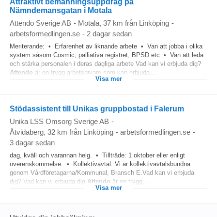
Attraktivt bemanningsuppdrag på
Nämndemansgatan i Motala
Attendo Sverige AB
-
Motala
, 37 km från Linköping
-
arbetsformedlingen.se
-
2 dagar sedan
Meriterande: • Erfarenhet av liknande arbete • Van att jobba i olika
system såsom Cosmic, palliativa registret, BPSD etc • Van att leda
och stärka personalen i deras dagliga arbete Vad kan vi erbjuda dig?
Attendo
är en trygg arbetsgivare som kan erbjuda...
Visa mer
Stödassistent till Unikas gruppbostad i Falerum
Unika LSS Omsorg Sverige AB
-
Åtvidaberg
, 32 km från Linköping
-
arbetsformedlingen.se
-
3 dagar sedan
dag, kväll och varannan helg. • Tillträde: 1 oktober eller enligt
överenskommelse. • Kollektivavtal: Vi är kollektivavtalsbundna
genom Vårdföretagarna/Kommunal, Bransch E.Vad kan vi erbjuda
dig? Vad kan vi erbjuda dig
Attendo
är en trygg...
Visa mer