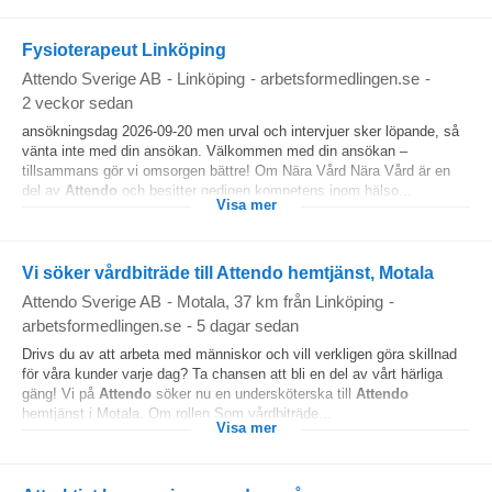
Fysioterapeut Linköping
Attendo Sverige AB
-
Linköping
-
arbetsformedlingen.se
-
2 veckor sedan
ansökningsdag 2026-09-20 men urval och intervjuer sker löpande, så
vänta inte med din ansökan. Välkommen med din ansökan –
tillsammans gör vi omsorgen bättre! Om Nära Vård Nära Vård är en
del av
Attendo
och besitter gedigen kompetens inom hälso...
Visa mer
Vi söker vårdbiträde till Attendo hemtjänst, Motala
Attendo Sverige AB
-
Motala
, 37 km från Linköping
-
arbetsformedlingen.se
-
5 dagar sedan
Drivs du av att arbeta med människor och vill verkligen göra skillnad
för våra kunder varje dag? Ta chansen att bli en del av vårt härliga
gäng! Vi på
Attendo
söker nu en undersköterska till
Attendo
hemtjänst i Motala. Om rollen Som vårdbiträde...
Visa mer