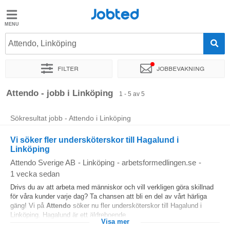
Jobted
Jobted
Jobb
Attendo, Linköping
Filter
Jobbevakning
Löner
Sortera efter
Exakt plats
Företag
Attendo - jobb i Linköping
1 - 5 av 5
Sökresultat jobb - Attendo i Linköping
Vi söker fler undersköterskor till Hagalund i
Linköping
Attendo Sverige AB
-
Linköping
-
arbetsformedlingen.se
-
1 vecka sedan
Drivs du av att arbeta med människor och vill verkligen göra skillnad
för våra kunder varje dag? Ta chansen att bli en del av vårt härliga
gäng! Vi på
Attendo
söker nu fler undersköterskor till Hagalund i
Linköping. Hagalund är ett äldreboende...
Visa mer