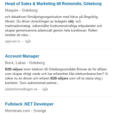
Head of Sales & Marketing till Remondis, Göteborg
Maquire
-
Göteborg
och datadriven försäljningsorganisation med fokus på långsiktig
tillväxt. Du driver utvecklingen av bolagets
sälj
- och
marknadsstrategi, säkerställer konkurrenskraftiga erbjudanden och
skapar gemensamma arbetssätt genom hela kundresan. Rollen
innebär ett nära...
appcast.io
-
Igår
Account Manager
Bock, Lukas
-
Göteborg
B2B
-
säljare
inom telekom till Göteborgsområdet Brinner du för affärer
som skapar riktigt värde och har erfarenhet från telekombranschen? Vi
söker nu en driven och erfaren
B2B
-
säljare
som vill ta nästa steg i
karriären. Som auktoriserad partner...
arbetsformedlingen.se
-
Igår
Fullstack .NET Developer
Membrain.com
-
Sverige