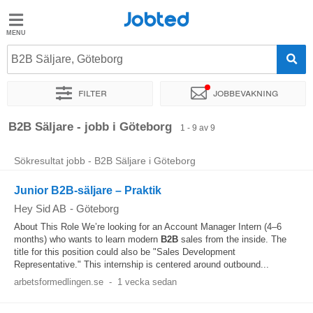
Jobted
Jobted
Jobb
B2B Säljare, Göteborg
Filter
Jobbevakning
Löner
Sortera efter
Exakt plats
B2B Säljare - jobb i Göteborg
1 - 9 av 9
Sökresultat jobb - B2B Säljare i Göteborg
Junior B2B-säljare – Praktik
Hey Sid AB
-
Göteborg
About This Role We’re looking for an Account Manager Intern (4–6
months) who wants to learn modern
B2B
sales from the inside. The
title for this position could also be "Sales Development
Representative." This internship is centered around outbound...
arbetsformedlingen.se
-
1 vecka sedan