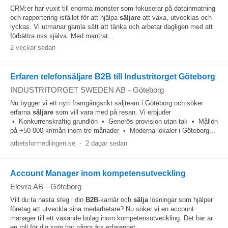
CRM:er har vuxit till enorma monster som fokuserar på datainmatning
och rapportering istället för att hjälpa
säljare
att växa, utvecklas och
lyckas. Vi utmanar gamla sätt att tänka och arbetar dagligen med att
förbättra oss själva. Med mantrat...
2 veckor sedan
Erfaren telefonsäljare B2B till Industritorget Göteborg
INDUSTRITORGET SWEDEN AB
-
Göteborg
Nu bygger vi ett nytt framgångsrikt säljteam i Göteborg och söker
erfarna
säljare
som vill vara med på resan. Vi erbjuder
• Konkurrenskraftig grundlön • Generös provision utan tak • Mållön
på +50 000 kr/mån inom tre månader • Moderna lokaler i Göteborg...
arbetsformedlingen.se
-
2 dagar sedan
Account Manager inom kompetensutveckling
Elevra AB
-
Göteborg
Vill du ta nästa steg i din
B2B
-karriär och
sälja
lösningar som hjälper
företag att utveckla sina medarbetare? Nu söker vi en account
manager till ett växande bolag inom kompetensutveckling. Det här är
en roll för dig som har några års erfarenhet...