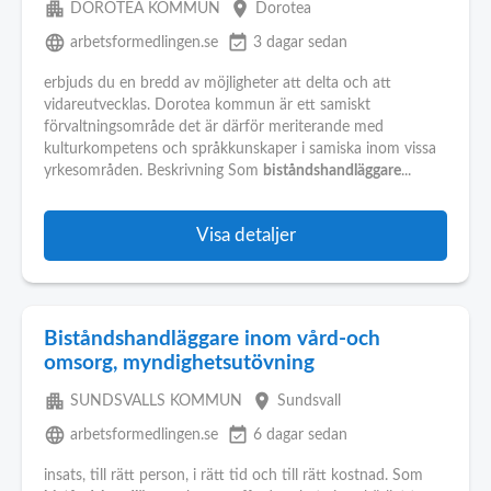
apartment
place
DOROTEA KOMMUN
Dorotea
language
event_available
arbetsformedlingen.se
3 dagar sedan
erbjuds du en bredd av möjligheter att delta och att
vidareutvecklas. Dorotea kommun är ett samiskt
förvaltningsområde det är därför meriterande med
kulturkompetens och språkkunskaper i samiska inom vissa
yrkesområden. Beskrivning Som
biståndshandläggare
...
Visa detaljer
Biståndshandläggare inom vård-och
omsorg, myndighetsutövning
apartment
place
SUNDSVALLS KOMMUN
Sundsvall
language
event_available
arbetsformedlingen.se
6 dagar sedan
insats, till rätt person, i rätt tid och till rätt kostnad. Som