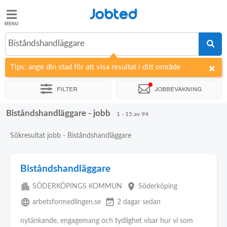
Jobted
Jobted
Jobb
Biståndshandläggare
Tips: ange din stad för att visa resultat i ditt område
Löner
Filter
Jobbevakning
Biståndshandläggare - jobb
Sortera efter
Företag
1 - 15 av 94
Sökresultat jobb - Biståndshandläggare
Biståndshandläggare
apartment
place
SÖDERKÖPINGS KOMMUN
Söderköping
language
event_available
arbetsformedlingen.se
2 dagar sedan
nytänkande, engagemang och tydlighet visar hur vi som