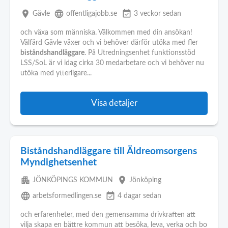
place
language
event_available
Gävle
offentligajobb.se
3 veckor sedan
och växa som människa. Välkommen med din ansökan!
Välfärd Gävle växer och vi behöver därför utöka med fler
biståndshandläggare
. På Utredningsenhet funktionsstöd
LSS/SoL är vi idag cirka 30 medarbetare och vi behöver nu
utöka med ytterligare...
Visa detaljer
Biståndshandläggare till Äldreomsorgens
Myndighetsenhet
apartment
place
JÖNKÖPINGS KOMMUN
Jönköping
language
event_available
arbetsformedlingen.se
4 dagar sedan
och erfarenheter, med den gemensamma drivkraften att
vilja skapa en bättre kommun att besöka, leva, verka och bo