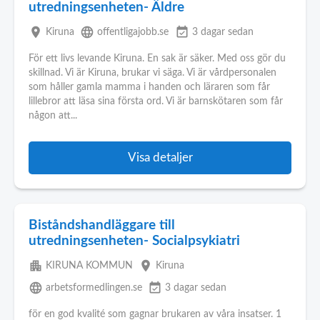
utredningsenheten- Äldre
place
language
event_available
Kiruna
offentligajobb.se
3 dagar sedan
För ett livs levande Kiruna. En sak är säker. Med oss gör du
skillnad. Vi är Kiruna, brukar vi säga. Vi är vårdpersonalen
som håller gamla mamma i handen och läraren som får
lillebror att läsa sina första ord. Vi är barnskötaren som får
någon att...
Visa detaljer
Biståndshandläggare till
utredningsenheten- Socialpsykiatri
apartment
place
KIRUNA KOMMUN
Kiruna
language
event_available
arbetsformedlingen.se
3 dagar sedan
för en god kvalité som gagnar brukaren av våra insatser. 1