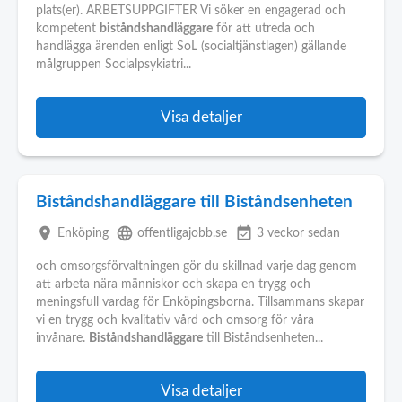
plats(er). ARBETSUPPGIFTER Vi söker en engagerad och
kompetent
biståndshandläggare
för att utreda och
handlägga ärenden enligt SoL (socialtjänstlagen) gällande
målgruppen Socialpsykiatri...
Visa detaljer
Biståndshandläggare till Biståndsenheten
place
language
event_available
Enköping
offentligajobb.se
3 veckor sedan
och omsorgsförvaltningen gör du skillnad varje dag genom
att arbeta nära människor och skapa en trygg och
meningsfull vardag för Enköpingsborna. Tillsammans skapar
vi en trygg och kvalitativ vård och omsorg för våra
invånare.
Biståndshandläggare
till Biståndsenheten...
Visa detaljer