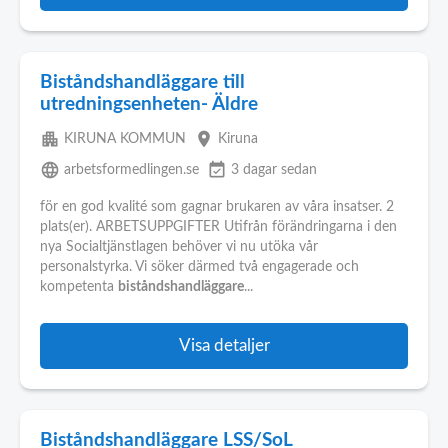
Biståndshandläggare till
utredningsenheten- Äldre
apartment
place
KIRUNA KOMMUN
Kiruna
language
event_available
arbetsformedlingen.se
3 dagar sedan
för en god kvalité som gagnar brukaren av våra insatser. 2
plats(er). ARBETSUPPGIFTER Utifrån förändringarna i den
nya Socialtjänstlagen behöver vi nu utöka vår
personalstyrka. Vi söker därmed två engagerade och
kompetenta
biståndshandläggare
...
Visa detaljer
Biståndshandläggare LSS/SoL