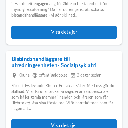
i. Har du ett engagemang för äldre och erfarenhet från
myndighetsutövning? Då har du en tjänst att söka som
biståndshandläggare
- vi gör skillnad...
Visa detaljer
Biståndshandläggare till
utredningsenheten- Socialpsykiatri
place
language
event_available
Kiruna
offentligajobb.se
3 dagar sedan
För ett livs levande Kiruna. En sak är säker. Med oss gör du
skillnad. Vi är Kiruna, brukar vi säga. Vi är vårdpersonalen
som håller gamla mamma i handen och läraren som får
lillebror att läsa sina första ord. Vi är barnskötaren som får
någon att...
Visa detaljer