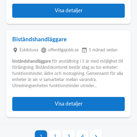
Visa detaljer
Biståndshandläggare
place
language
event_available
Eskilstuna
offentligajobb.se
1 månad sedan
biståndshandläggare
för anställning i 1 år med möjlighet till
förlängning. Biståndskontoret består idag av tre enheter:
funktionshinder, äldre och mottagning. Gemensamt för alla
enheter är att vi samarbetar mellan varandra.
Utredningsenheten funktionshinder utreder...
Visa detaljer
1
2
3
4