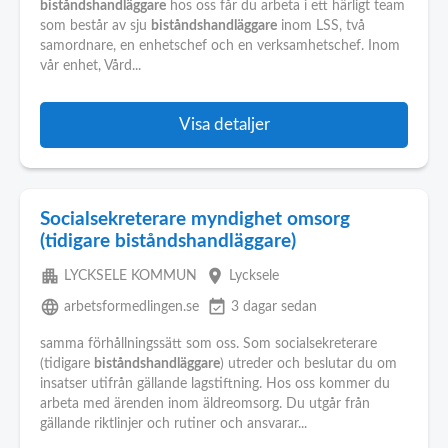
biståndshandläggare
hos oss får du arbeta i ett härligt team
som består av sju
biståndshandläggare
inom LSS, två
samordnare, en enhetschef och en verksamhetschef. Inom
vår enhet, Vård...
Visa detaljer
Socialsekreterare myndighet omsorg
(tidigare biståndshandläggare)
apartment
place
LYCKSELE KOMMUN
Lycksele
language
event_available
arbetsformedlingen.se
3 dagar sedan
samma förhållningssätt som oss. Som socialsekreterare
(tidigare
biståndshandläggare
) utreder och beslutar du om
insatser utifrån gällande lagstiftning. Hos oss kommer du
arbeta med ärenden inom äldreomsorg. Du utgår från
gällande riktlinjer och rutiner och ansvarar...