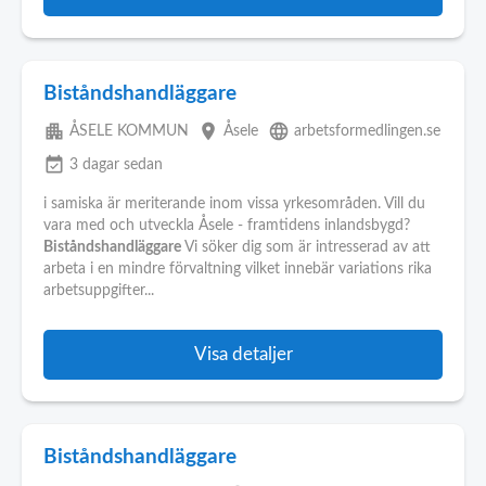
Biståndshandläggare
apartment
place
language
ÅSELE KOMMUN
Åsele
arbetsformedlingen.se
event_available
3 dagar sedan
i samiska är meriterande inom vissa yrkesområden. Vill du
vara med och utveckla Åsele - framtidens inlandsbygd?
Biståndshandläggare
Vi söker dig som är intresserad av att
arbeta i en mindre förvaltning vilket innebär variations rika
arbetsuppgifter...
Visa detaljer
Biståndshandläggare