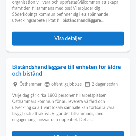
organisation vill vara och uppfattas.Välkommen att skapa
framtiden tillsammans med oss! Vi erbjuder dig
Söderköpings kommun befinner sig i ett spännande
utvecklingsarbete riktat till
biståndshandläggare
...
Visa detaljer
Biståndshandläggare till enheten för äldre
och bistånd
place
language
event_available
Östhammar
offentligajobb.se
2 dagar sedan
Varje dag går cirka 1800 personer till arbetsplatsen
Östhammars kommun för att leverera välfärd och
utveckling så att vårt lokala samhälle kan fortsätta vara
tryggt och attraktivt. Vi gör det tillsammans, med
engagemang, ansvar och öppenhet. Det är...