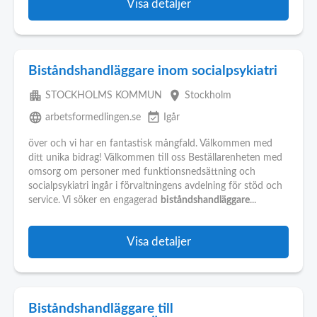
Visa detaljer
Biståndshandläggare inom socialpsykiatri
apartment
place
STOCKHOLMS KOMMUN
Stockholm
language
event_available
arbetsformedlingen.se
Igår
över och vi har en fantastisk mångfald. Välkommen med
ditt unika bidrag! Välkommen till oss Beställarenheten med
omsorg om personer med funktionsnedsättning och
socialpsykiatri ingår i förvaltningens avdelning för stöd och
service. Vi söker en engagerad
biståndshandläggare
...
Visa detaljer
Biståndshandläggare till