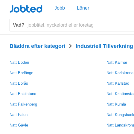
Jobted
Jobb
Löner
Vad?
>
Bläddra efter kategori
Industriell Tillverkning
Natt Boden
Natt Kalmar
Natt Borlänge
Natt Karlskrona
Natt Borås
Natt Karlstad
Natt Eskilstuna
Natt Kristiansta
Natt Falkenberg
Natt Kumla
Natt Falun
Natt Kungsbac
Natt Gävle
Natt Landskron