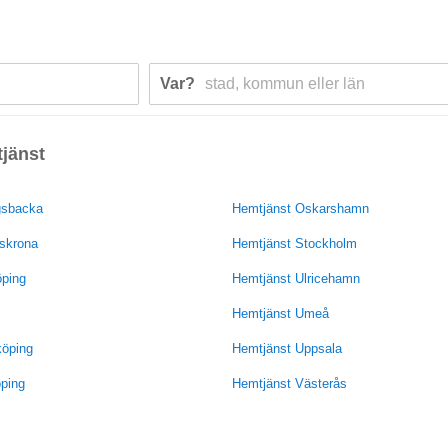
Var?
jänst
gsbacka
Hemtjänst Oskarshamn
skrona
Hemtjänst Stockholm
öping
Hemtjänst Ulricehamn
Hemtjänst Umeå
köping
Hemtjänst Uppsala
ping
Hemtjänst Västerås