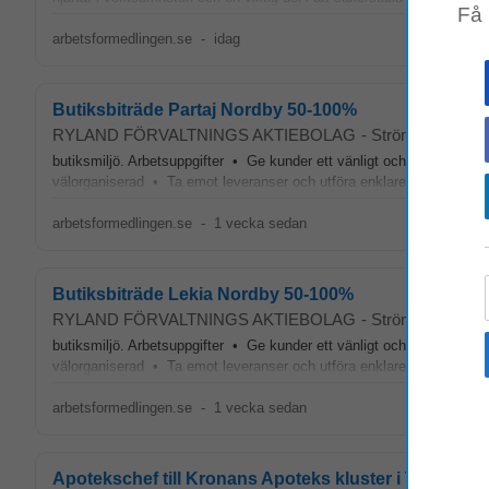
Få
arbetsformedlingen.se
-
idag
Butiksbiträde Partaj Nordby 50-100%
RYLAND FÖRVALTNINGS AKTIEBOLAG
-
Strömstad
butiksmiljö. Arbetsuppgifter • Ge kunder ett vänligt och professione
välorganiserad • Ta emot leveranser och utföra enklare lagerarbete •
arbetsformedlingen.se
-
1 vecka sedan
Butiksbiträde Lekia Nordby 50-100%
RYLAND FÖRVALTNINGS AKTIEBOLAG
-
Strömstad
butiksmiljö. Arbetsuppgifter • Ge kunder ett vänligt och professione
välorganiserad • Ta emot leveranser och utföra enklare lagerarbete •
arbetsformedlingen.se
-
1 vecka sedan
Apotekschef till Kronans Apoteks kluster i Tanumsh