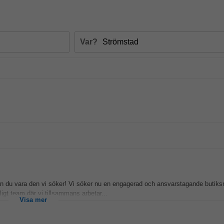
Var?
n du vara den vi söker! Vi söker nu en engagerad och ansvarstagande butik
ligt team där vi tillsammans arbetar...
Visa mer