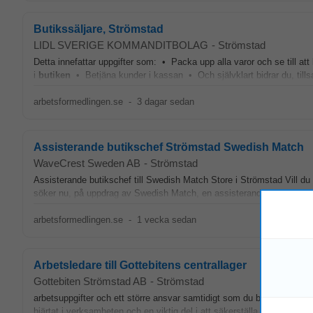
Butikssäljare, Strömstad
LIDL SVERIGE KOMMANDITBOLAG
-
Strömstad
Detta innefattar uppgifter som: • Packa upp alla varor och se till att
i
butiken
• Betjäna kunder i kassan • Och självklart bidrar du, till
arbetsformedlingen.se
-
3 dagar sedan
Assisterande butikschef Strömstad Swedish Match
WaveCrest Sweden AB
-
Strömstad
Assisterande butikschef till Swedish Match Store i Strömstad Vill du 
söker nu, på uppdrag av Swedish Match, en assisterande butikschef 
arbetsformedlingen.se
-
1 vecka sedan
Arbetsledare till Gottebitens centrallager
Gottebiten Strömstad AB
-
Strömstad
arbetsuppgifter och ett större ansvar samtidigt som du blir en del av
hjärtat i verksamheten och en viktig del i att säkerställa att varor nå