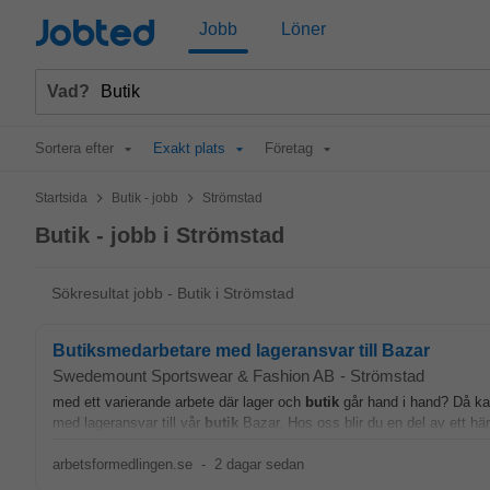
Jobted
Jobb
Löner
Vad?
Sortera efter
Exakt plats
Företag
>
>
Startsida
Butik - jobb
Strömstad
Butik - jobb i Strömstad
Sökresultat jobb - Butik i Strömstad
Butiksmedarbetare med lageransvar till Bazar
Swedemount Sportswear & Fashion AB
-
Strömstad
med ett varierande arbete där lager och
butik
går hand i hand? Då ka
med lageransvar till vår
butik
Bazar. Hos oss blir du en del av ett här
arbetsformedlingen.se
-
2 dagar sedan