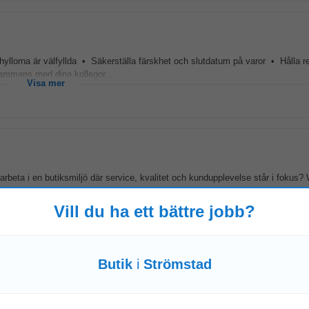
 hyllorna är välfyllda • Säkerställa färskhet och slutdatum på varor • Hålla r
sammans med dina kollegor...
Visa mer
arbeta i en butiksmiljö där service, kvalitet och kundupplevelse står i fokus
till
butiken
...
Visa mer
Vill du ha ett bättre jobb?
Butik
i
Strömstad
 en arbetsplats där samarbete, engagemang och arbetsglädje står i fokus. Vårt 
r våra
butiker
varje dag...