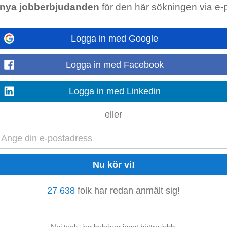
nya jobberbjudanden
för den här sökningen via e-
Visa mer
Logga in med Google
Logga in med Facebook
llt bemötande • Hantera kassa och betalningar • Fylla på varor och se till at
 Bidra till att
butikens
mål...
Logga in med Linkedin
Visa mer
eller
llt bemötande • Hantera kassa och betalningar • Fylla på varor och se till at
 Bidra till att
butikens
mål...
Visa mer
27 638
folk har redan anmält sig!
ede ?