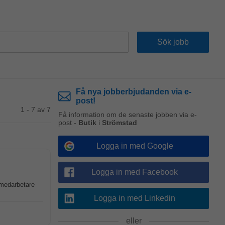
Få nya jobberbjudanden via e-
post!
1 - 7 av 7
Få information om de senaste jobben via e-
post -
Butik
i
Strömstad
Logga in med Google
Logga in med Facebook
smedarbetare
Logga in med Linkedin
eller