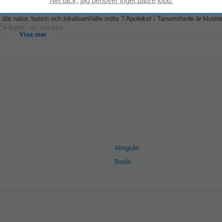
 där natur, turism och lokalsamhälle möts ? Apoteket i Tanumshede är klustre
ICA-
butik
- en självklar...
Visa mer
Alingsås
Borås