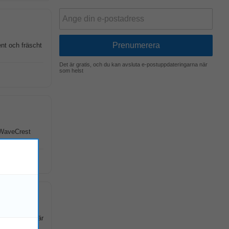
ent och fräscht
Det är gratis, och du kan avsluta e-postuppdateringarna när
som helst
? WaveCrest
centrallager är