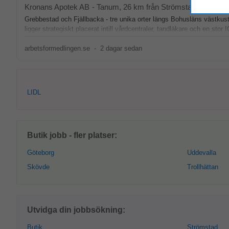
Kronans Apotek AB
-
Tanum
, 26 km från Strömstad
Grebbestad och Fjällbacka - tre unika orter längs Bohusläns västkust
ligger strategiskt placerat intill vårdcentraler, tandläkare och en stor 
arbetsformedlingen.se
-
2 dagar sedan
LIDL
Butik jobb - fler platser:
Göteborg
Uddevalla
Skövde
Trollhättan
Utvidga din jobbsökning:
Butik
Strömstad