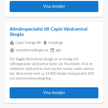
Visa detaljer
Allmänspecialist till Capio Vårdcentral
Skogås
apartment
place
Capio Sverige AB
Huddinge
language
event_available
arbetsformedlingen.se
Igår
Om
Capio
Vårdcentral Skogås är en trevlig och
välfungerande vårdcentral söder om Stockholm. Vi är en
medelstor vårdcentral, med mycket samlat under samma
tak. Vårdcentral med ca 14.000 listade, hemsjukvård, BVC
och barnmorskemottagning...
Visa detaljer