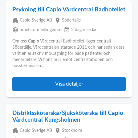
Psykolog till Capio Vårdcentral Badhotellet
apartment
place
Capio Sverige AB
Södertälje
language
event_available
arbetsformedlingen.se
2 dagar sedan
Om oss
Capio
Vårdcentral Badhotellet ligger centralt i
Södertälje. Vårdcentralen startade 2011 och har sedan dess
varit en attraktiv mottagning för både patienter och
medarbetare. Vi finns mitt emot centralstationen och
bussterminalen...
Visa detaljer
Distriktssköterska/Sjuksköterska till Capio
Vårdcentral Kungsholmen
apartment
place
Capio Sverige AB
Stockholm