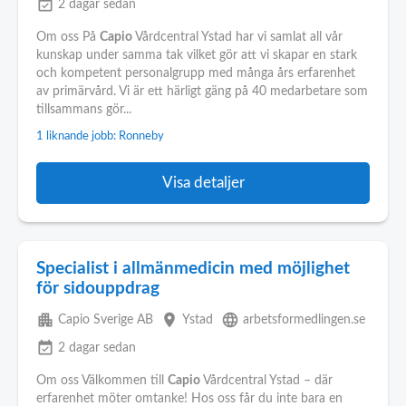
event_available
2 dagar sedan
Om oss På
Capio
Vårdcentral Ystad har vi samlat all vår
kunskap under samma tak vilket gör att vi skapar en stark
och kompetent personalgrupp med många års erfarenhet
av primärvård. Vi är ett härligt gäng på 40 medarbetare som
tillsammans gör...
1 liknande jobb: Ronneby
Visa detaljer
Specialist i allmänmedicin med möjlighet
för sidouppdrag
apartment
place
language
Capio Sverige AB
Ystad
arbetsformedlingen.se
event_available
2 dagar sedan
Om oss Välkommen till
Capio
Vårdcentral Ystad – där
erfarenhet möter omtanke! Hos oss får du inte bara en