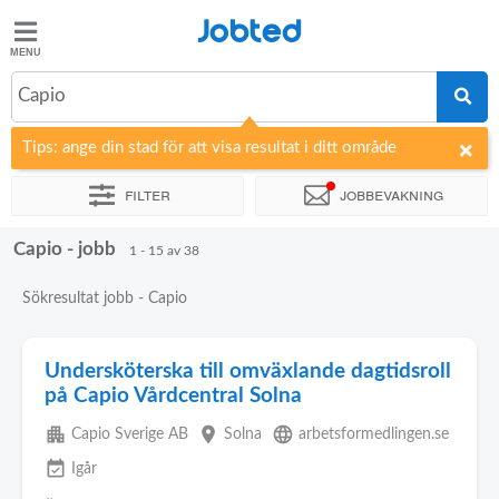
Jobted
Jobted
Jobb
Capio
Tips: ange din stad för att visa resultat i ditt område
Löner
Filter
Jobbevakning
Capio - jobb
Sortera efter
Företag
1 - 15 av 38
Sökresultat jobb - Capio
Undersköterska till omväxlande dagtidsroll
på Capio Vårdcentral Solna
apartment
place
language
Capio Sverige AB
Solna
arbetsformedlingen.se
event_available
Igår