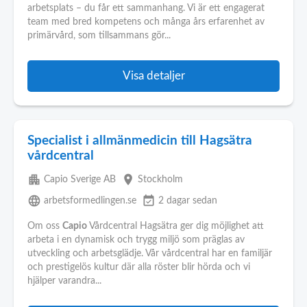
arbetsplats – du får ett sammanhang. Vi är ett engagerat
team med bred kompetens och många års erfarenhet av
primärvård, som tillsammans gör...
Visa detaljer
Specialist i allmänmedicin till Hagsätra
vårdcentral
apartment
place
Capio Sverige AB
Stockholm
language
event_available
arbetsformedlingen.se
2 dagar sedan
Om oss
Capio
Vårdcentral Hagsätra ger dig möjlighet att
arbeta i en dynamisk och trygg miljö som präglas av
utveckling och arbetsglädje. Vår vårdcentral har en familjär
och prestigelös kultur där alla röster blir hörda och vi
hjälper varandra...