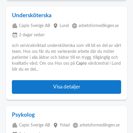
Undersköterska
apartment
place
language
Capio Sverige AB
Lund
arbetsformedlingen.se
event_available
2 dagar sedan
och serviceinriktad undersköterska som vill bli en del av vårt
team. Hos oss får du ett varierande arbete där du möter
patienter i alla åldrar och bidrar till en trygg, tillgänglig och
kvalitativ vård. Om oss Hos oss på
Capio
vårdcentral i Lund
blir du en del...
Visa detaljer
Psykolog
apartment
place
language
Capio Sverige AB
Ystad
arbetsformedlingen.se