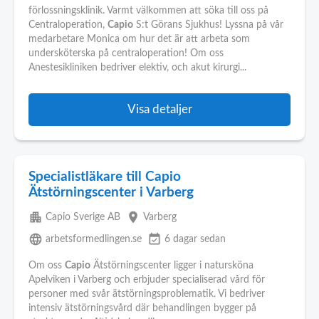
förlossningsklinik. Varmt välkommen att söka till oss på
Centraloperation,
Capio
S:t Görans Sjukhus! Lyssna på vår
medarbetare Monica om hur det är att arbeta som
undersköterska på centraloperation! Om oss
Anestesikliniken bedriver elektiv, och akut kirurgi...
Visa detaljer
Specialistläkare till Capio
Ätstörningscenter i Varberg
apartment
place
Capio Sverige AB
Varberg
language
event_available
arbetsformedlingen.se
6 dagar sedan
Om oss
Capio
Ätstörningscenter ligger i natursköna
Apelviken i Varberg och erbjuder specialiserad vård för
personer med svår ätstörningsproblematik. Vi bedriver
intensiv ätstörningsvård där behandlingen bygger på