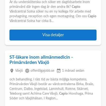
Är du undersköterska och söker ett dagtidsarbete inom
primärvård där ingen dag är den andra lik?
Capio
Vårdcentral Solna söker nu en ny kollega för arbete med
provtagning, reception och egen mottagning. Om oss
Capio
Vårdcentral Solna har cirka 8...
Visa detaljer
ST-läkare inom allmänmedicin -
Primärvården Växjö
place
language
event_available
Växjö
offentligajobb.se
1 månad sedan
och behandling, i rätt tid av bästa möjliga kompetens.
Primärvården Växjö består av vårdcentralerna Birka, Braås,
Centrum, Dalbo, Ingelstad, Lammhult, Rottne, Skärvet,
Teleborg samt Achima Care Växjö,
Capio
Hovshaga, Prima
Söder och Växjöhälsan. I Region...