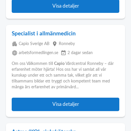
Visa detaljer
Specialist i allmänmedicin
apartment
place
Capio Sverige AB
Ronneby
language
event_available
arbetsformedlingen.se
2 dagar sedan
Om oss Välkommen till
Capio
Vårdcentral Ronneby – där
erfarenhet möter hjärta! Hos oss har vi samlat all vår
kunskap under ett och samma tak, vilket gör att vi
tillsammans bildar ett tryggt och kompetent team med
många års erfarenhet av primärvård...
Visa detaljer