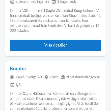
language
event_available
arbetsformedlingen.se
3 dagar sedan
Om oss Välkommen till
Capio
Vårdcentral Kungsholmen! Vi
finns centralt beläget ett stenkast från Stockholms stadshus
i Serafimerlasarettets vackra och anrika lokaler, fem
minuters promenad från Centralen. Vi har i dagsläget ca 16
000 listade...
Visa detaljer
Kurator
apartment
place
language
Capio Sverige AB
Gävle
arbetsformedlingen.se
event_available
Igår
Om oss
Capio
Hälsocentral Bomhus är en välfungerande
enhet med stabil läkarbemanning där vi lägger stort fokus
på kvalitetsarbete, service och tillgänglighet. Vi är totalt 35
st medarbetare i 12 olika professioner som erbjuder ett