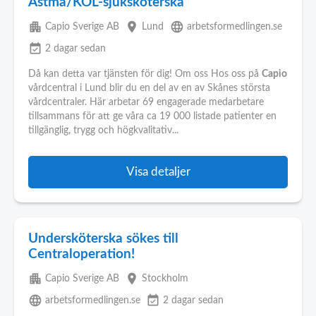
Astma/KOL-sjuksköterska
apartment
place
language
Capio Sverige AB
Lund
arbetsformedlingen.se
event_available
2 dagar sedan
Då kan detta var tjänsten för dig! Om oss Hos oss på
Capio
vårdcentral i Lund blir du en del av en av Skånes största
vårdcentraler. Här arbetar 69 engagerade medarbetare
tillsammans för att ge våra ca 19 000 listade patienter en
tillgänglig, trygg och högkvalitativ...
Visa detaljer
Undersköterska sökes till
Centraloperation!
apartment
place
Capio Sverige AB
Stockholm
language
event_available
arbetsformedlingen.se
2 dagar sedan