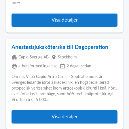
brett...
Visa detaljer
Anestesisjuksköterska till Dagoperation
apartment
place
Capio Sverige AB
Stockholm
language
event_available
arbetsformedlingen.se
2 dagar sedan
Om oss Vi på
Capio
Artro Clinic - Sophiahemmet är
Sveriges ledande idrottsskadeklinik, en högspecialiserad
ortopedisk verksamhet inom artroskopisk kirurgi i knä, höft,
axel, fotled och armbåge, samt höft- och knäproteskirurgi.
Vi utför cirka 5 000...
Visa detaljer