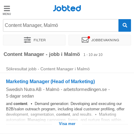
Jobted
Jobted
Jobb
Content Manager, Malmö
Filter
Jobbevakning
Löner
Sortera efter
Exakt plats
Företag
Content Manager - jobb i Malmö
1 - 10 av 10
Sökresultat jobb - Content Manager i Malmö
Marketing Manager (Head of Marketing)
Swedish Nutra AB
-
Malmö
-
arbetsformedlingen.se
-
5 dagar sedan
and
content
. • Demand generation: Developing and executing our
B2B/salon outreach program, including ideal customer profiling, offer
development, segmentation,
content
, and results. • Marketing
automation:
Managing
campaigns, forms, and nurture flows within...
Visa mer