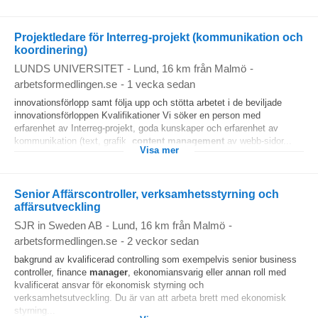
Projektledare för Interreg-projekt (kommunikation och
koordinering)
LUNDS UNIVERSITET
-
Lund
, 16 km från Malmö
-
arbetsformedlingen.se
-
1 vecka sedan
innovationsförlopp samt följa upp och stötta arbetet i de beviljade
innovationsförloppen Kvalifikationer Vi söker en person med
erfarenhet av Interreg-projekt, goda kunskaper och erfarenhet av
kommunikation (text, grafik,
content
management
av webb-sidor...
Visa mer
Senior Affärscontroller, verksamhetsstyrning och
affärsutveckling
SJR in Sweden AB
-
Lund
, 16 km från Malmö
-
arbetsformedlingen.se
-
2 veckor sedan
bakgrund av kvalificerad controlling som exempelvis senior business
controller, finance
manager
, ekonomiansvarig eller annan roll med
kvalificerat ansvar för ekonomisk styrning och
verksamhetsutveckling. Du är van att arbeta brett med ekonomisk
styrning...