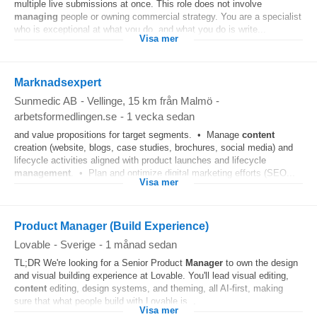
multiple live submissions at once. This role does not involve
managing
people or owning commercial strategy. You are a specialist
who is exceptional at what you do, and what you do is write...
Visa mer
Marknadsexpert
Sunmedic AB
-
Vellinge
, 15 km från Malmö
-
arbetsformedlingen.se
-
1 vecka sedan
and value propositions for target segments. • Manage
content
creation (website, blogs, case studies, brochures, social media) and
lifecycle activities aligned with product launches and lifecycle
management
. • Plan and optimize digital marketing efforts (SEO...
Visa mer
Product Manager (Build Experience)
Lovable
-
Sverige
-
1 månad sedan
TL;DR We're looking for a Senior Product
Manager
to own the design
and visual building experience at Lovable. You'll lead visual editing,
content
editing, design systems, and theming, all AI-first, making
sure that what people build with Lovable is...
Visa mer