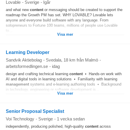
Lovable
-
Sverige
-
Igår
and what new
content
or messaging should be created to support the
roadmap the Growth PM has set. WHY LOVABLE? Lovable lets
anyone and everyone build software with any language. From
solopreneurs to Fortune 100 teams, millions of people use Lovable
to...
Visa mer
Learning Developer
Sandvik Aktiebolag
-
Svedala
, 18 km från Malmö
-
arbetsformedlingen.se
-
idag
design and crafting technical learning
content
• Hands-on work with
AI and digital tools in learning solutions • Familiarity with learning
management
systems and e-learning authoring tools • Background
in technology, engineering or software development is...
Visa mer
Senior Proposal Specialist
Voi Technology
-
Sverige
-
1 vecka sedan
independently, producing polished, high-quality
content
across