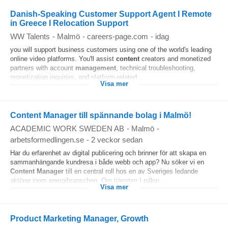
Danish-Speaking Customer Support Agent I Remote
in Greece I Relocation Support
WW Talents
-
Malmö
-
careers-page.com
-
idag
you will support business customers using one of the world's leading
online video platforms. You'll assist
content
creators and monetized
partners with account
management
, technical troubleshooting,
monetization inquiries, and platform-related...
Visa mer
Content Manager till spännande bolag i Malmö!
ACADEMIC WORK SWEDEN AB
-
Malmö
-
arbetsformedlingen.se
-
2 veckor sedan
Har du erfarenhet av digital publicering och brinner för att skapa en
sammanhängande kundresa i både webb och app? Nu söker vi en
Content
Manager
till en central roll hos en av Sveriges ledande
aktörer inom energibranschen. Om tjänsten I rollen...
Visa mer
Product Marketing Manager, Growth