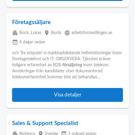
Företagssäljare
apartment
place
language
Bock, Lukas
Borås
arbetsformedlingen.se
event_available
4 dagar sedan
och Tre erbjuder vi marknadsledande helhetslösningar inom
företagstelefoni och IT. OBSERVERA: Tjänsten kräver
tidigare erfarenhet av B2B-
försäljning
inom telekom.
Ansökningar från kandidater utan dokumenterad
telekomerfarenhet kommer inte att behandlas...
Visa detaljer
Sales & Support Specialist
apartment
place
event_available
Nofence
Sverige
1 månad sedan