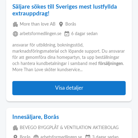
Säljare sökes till Sveriges mest lustfyllda
extrauppdrag!
apartment
place
More than love AB
Borås
language
event_available
arbetsformedlingen.se
6 dagar sedan
ansvarar för utbildning, bokningsstöd,
marknadsföringsmaterial och löpande support. Du ansvarar
för att genomföra dina homepartyn, ta upp beställningar
och hantera kundbetalningar i samband med
försäljningen
.
More Than Love sköter kundservice...
Visa detaljer
Innesäljare, Borås
apartment
BEVEGO BYGGPLÅT & VENTILATION AKTIEBOLAG
place
language
event_available
Borås
arbetsformedlingen.se
3 dagar sedan