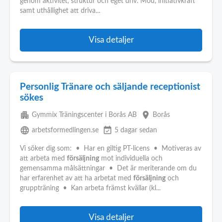
genom aktivitet, struktur och eget driv. Mod, initiativkraft
samt uthållighet att driva...
Visa detaljer
Personlig Tränare och säljande receptionist
sökes
apartment
place
Gymmix Träningscenter i Borås AB
Borås
language
event_available
arbetsformedlingen.se
5 dagar sedan
Vi söker dig som: • Har en giltig PT-licens • Motiveras av
att arbeta med
försäljning
mot individuella och
gemensamma målsättningar • Det är meriterande om du
har erfarenhet av att ha arbetat med
försäljning
och
gruppträning • Kan arbeta främst kvällar (kl...
Visa detaljer