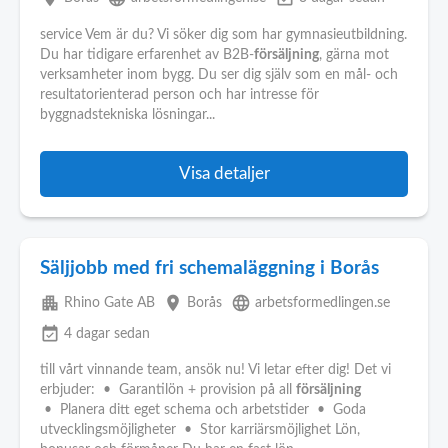
service Vem är du? Vi söker dig som har gymnasieutbildning.
Du har tidigare erfarenhet av B2B-
försäljning
, gärna mot
verksamheter inom bygg. Du ser dig själv som en mål- och
resultatorienterad person och har intresse för
byggnadstekniska lösningar...
Visa detaljer
Säljjobb med fri schemaläggning i Borås
apartment
place
language
Rhino Gate AB
Borås
arbetsformedlingen.se
event_available
4 dagar sedan
till vårt vinnande team, ansök nu! Vi letar efter dig! Det vi
erbjuder: • Garantilön + provision på all
försäljning
• Planera ditt eget schema och arbetstider • Goda
utvecklingsmöjligheter • Stor karriärsmöjlighet Lön,