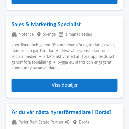
Sales & Marketing Specialist
apartment
place
event_available
Nofence
Sverige
1 månad sedan
koordinera och genomföra marknadsföringsinitiativ, event,
mässor och gårdsträffar • driva våra svenska konton i
sociala medier • arbeta aktivt med att följa upp leads och
genomföra
försäljning
• bygga ett starkt och engagerat
community av användare...
Visa detaljer
Är du vår nästa hyresförmedlare i Borås?
apartment
place
Parler Real Estate Partner AB
Borås