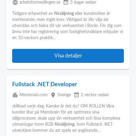
language
event_available
arbetsformedlingen.se
3 dagar sedan
Tidigare erfarenhet av
försäljning
eller kundmöten är
meriterande, men inget krav. Viktigast är din vilja att
utvecklas och bidra till vår verksamhet i Borås. För dig som
ännu inte har registrering som fastighetsmäklare erbjuder vi
en 10-veckors praktik...
Visa detaljer
Fullstack .NET Developer
apartment
place
event_available
Membrain.com
Sverige
2 veckor sedan
skillnad varje dag. Kanske är det du? OM ROLLEN Våra
kunder litar på Membrain för att optimera sina
säljprocesser, skala upp sin verksamhet och lösa komplexa
utmaningar inom B2B-
försäljning
. Som Fullstack .NET-
utvecklare kommer du att spela en avgörande...