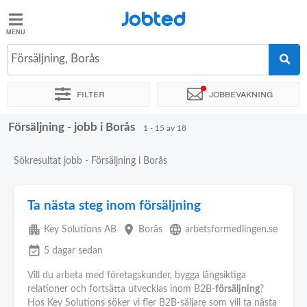
Jobted
Jobted
Jobb
Försäljning, Borås
Filter
Jobbevakning
Löner
Försäljning - jobb i Borås
Sortera efter
Exakt plats
Företag
Rekryterare
1 - 15 av 18
Sökresultat jobb - Försäljning i Borås
Ta nästa steg inom försäljning
apartment
place
language
Key Solutions AB
Borås
arbetsformedlingen.se
event_available
5 dagar sedan
Vill du arbeta med företagskunder, bygga långsiktiga
relationer och fortsätta utvecklas inom B2B-
försäljning
?
Hos Key Solutions söker vi fler B2B-säljare som vill ta nästa