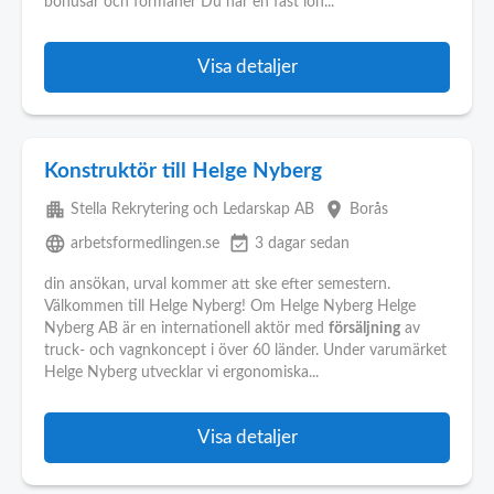
bonusar och förmåner Du har en fast lön...
Visa detaljer
Konstruktör till Helge Nyberg
apartment
place
Stella Rekrytering och Ledarskap AB
Borås
language
event_available
arbetsformedlingen.se
3 dagar sedan
din ansökan, urval kommer att ske efter semestern.
Välkommen till Helge Nyberg! Om Helge Nyberg Helge
Nyberg AB är en internationell aktör med
försäljning
av
truck- och vagnkoncept i över 60 länder. Under varumärket
Helge Nyberg utvecklar vi ergonomiska...
Visa detaljer