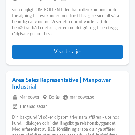
som möjligt. OM ROLLEN I den här rollen kombinerar du
försäljning
till nya kunder med förstklassig service till våra
befintliga användare. Vi ser ett enormt värde i att du
bemästrar båda delarna, eftersom det gör dig till en trygg
rådgivare genom hela...
Visa detaljer
Area Sales Representative | Manpower
Industrial
apartment
place
language
Manpower
Borås
manpower.se
event_available
1 månad sedan
Din bakgrund Vi söker dig som trivs nära affären - ute hos
kund, i dialogen och i det långsiktiga relationsbyggandet.
Med erfarenhet av B2B
försäljning
skapa du nya affärer