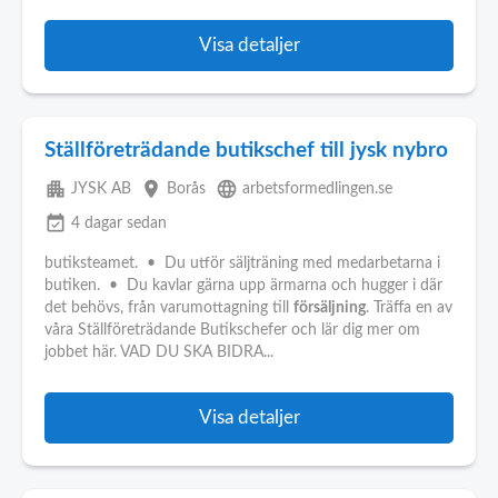
Visa detaljer
Ställföreträdande butikschef till jysk nybro
apartment
place
language
JYSK AB
Borås
arbetsformedlingen.se
event_available
4 dagar sedan
butiksteamet. • Du utför säljträning med medarbetarna i
butiken. • Du kavlar gärna upp ärmarna och hugger i där
det behövs, från varumottagning till
försäljning
. Träffa en av
våra Ställföreträdande Butikschefer och lär dig mer om
jobbet här. VAD DU SKA BIDRA...
Visa detaljer