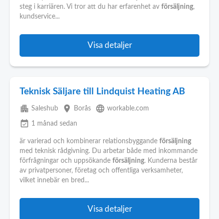
steg i karriären. Vi tror att du har erfarenhet av
försäljning
,
kundservice...
Visa detaljer
Teknisk Säljare till Lindquist Heating AB
apartment
place
language
Saleshub
Borås
workable.com
event_available
1 månad sedan
är varierad och kombinerar relationsbyggande
försäljning
med teknisk rådgivning. Du arbetar både med inkommande
förfrågningar och uppsökande
försäljning
. Kunderna består
av privatpersoner, företag och offentliga verksamheter,
vilket innebär en bred...
Visa detaljer