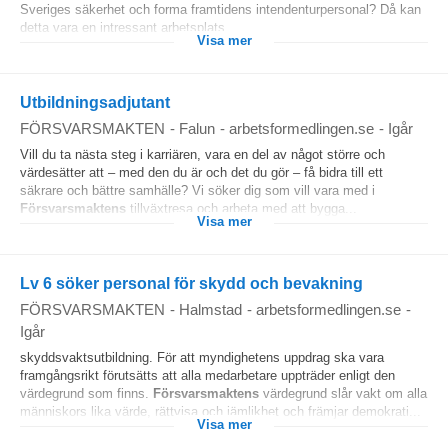
Sveriges säkerhet och forma framtidens intendenturpersonal? Då kan
detta vara en intressant arbetsplats...
Visa mer
Utbildningsadjutant
FÖRSVARSMAKTEN
-
Falun
-
arbetsformedlingen.se
-
Igår
Vill du ta nästa steg i karriären, vara en del av något större och
värdesätter att – med den du är och det du gör – få bidra till ett
säkrare och bättre samhälle? Vi söker dig som vill vara med i
Försvarsmaktens
tillväxtresa och arbeta med att bygga...
Visa mer
Lv 6 söker personal för skydd och bevakning
FÖRSVARSMAKTEN
-
Halmstad
-
arbetsformedlingen.se
-
Igår
skyddsvaktsutbildning. För att myndighetens uppdrag ska vara
framgångsrikt förutsätts att alla medarbetare uppträder enligt den
värdegrund som finns.
Försvarsmaktens
värdegrund slår vakt om alla
människors lika värde, rättvisa och jämlikhet och främjar demokrati...
Visa mer