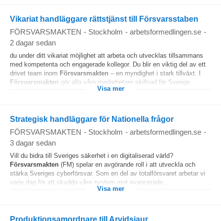
Vikariat handläggare rättstjänst till Försvarsstaben
FÖRSVARSMAKTEN
-
Stockholm
-
arbetsformedlingen.se
-
2 dagar sedan
du under ditt vikariat möjlighet att arbeta och utvecklas tillsammans
med kompetenta och engagerade kollegor. Du blir en viktig del av ett
drivet team inom
Försvarsmakten
– en myndighet i stark tillväxt. I
Försvarsmakten
gör alla våra medarbetare skillnad för Sverige...
Visa mer
Strategisk handläggare för Nationella frågor
FÖRSVARSMAKTEN
-
Stockholm
-
arbetsformedlingen.se
-
3 dagar sedan
Vill du bidra till Sveriges säkerhet i en digitaliserad värld?
Försvarsmakten
(FM) spelar en avgörande roll i att utveckla och
stärka Sveriges cyberförsvar. Som en del av totalförsvaret arbetar vi
varje dag för att skydda våra system mot avancerade...
Visa mer
Produktionsamordnare till Arvidsjaur