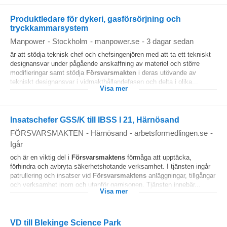
Produktledare för dykeri, gasförsörjning och
tryckkammarsystem
Manpower
-
Stockholm
-
manpower.se
-
3 dagar sedan
är att stödja teknisk chef och chefsingenjören med att ta ett tekniskt
designansvar under pågående anskaffning av materiel och större
modifieringar samt stödja
Försvarsmakten
i deras utövande av
tekniskt designansvar i vidmakthållandefasen och delta i olika...
Visa mer
Insatschefer GSS/K till IBSS I 21, Härnösand
FÖRSVARSMAKTEN
-
Härnösand
-
arbetsformedlingen.se
-
Igår
och är en viktig del i
Försvarsmaktens
förmåga att upptäcka,
förhindra och avbryta säkerhetshotande verksamhet. I tjänsten ingår
patrullering och insatser vid
Försvarsmaktens
anläggningar, tillgångar
och verksamhet inom och utanför garnisonen. Tjänsten innebär...
Visa mer
VD till Blekinge Science Park