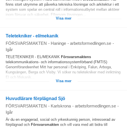
finns stort utrymme att påverka tekniska lösningar och arkitektur i ett
system som spelar en central roll i informationsutbytet mellan aktörer
inom försvar och säkerhet. Eftersom lösningen...
Visa mer
Teletekniker - el/mekanik
FÖRSVARSMAKTEN
-
Haninge
-
arbetsformedlingen.se
-
Igår
TELETEKNIKER - EL/MEKANIK
Försvarsmaktens
telekommunikations- och informationssystemförband (FMTIS)
Genomförandeenhet Mitt har personal i Enköping, Falun, Arboga,
Kungsängen, Berga och Visby. Vi söker nu teletekniker med inriktning
El och Mekanik...
Visa mer
Huvudlärare förplägnad Sjö
FÖRSVARSMAKTEN
-
Karlskrona
-
arbetsformedlingen.se
-
Igår
Är du en engagerad, social och yrkeskunnig person, intresserad av
förplägnad och
Försvarsmakten
och vill vara med att bidra till