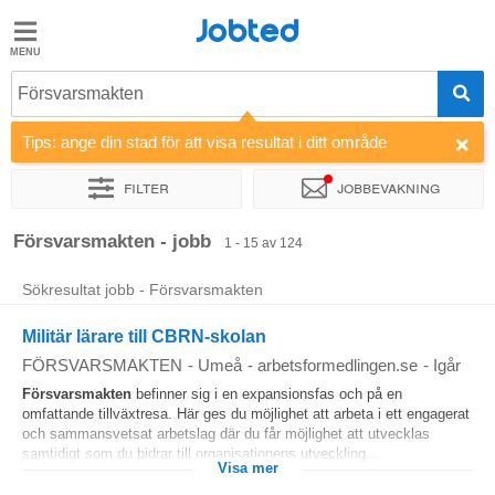
Jobted
Jobted
Jobb
Försvarsmakten
Tips: ange din stad för att visa resultat i ditt område
Löner
Filter
Jobbevakning
Sortera efter
Företag
Rekryterare
Försvarsmakten - jobb
1 - 15 av 124
Sökresultat jobb - Försvarsmakten
Militär lärare till CBRN-skolan
FÖRSVARSMAKTEN
-
Umeå
-
arbetsformedlingen.se
-
Igår
Försvarsmakten
befinner sig i en expansionsfas och på en
omfattande tillväxtresa. Här ges du möjlighet att arbeta i ett engagerat
och sammansvetsat arbetslag där du får möjlighet att utvecklas
samtidigt som du bidrar till organisationens utveckling...
Visa mer