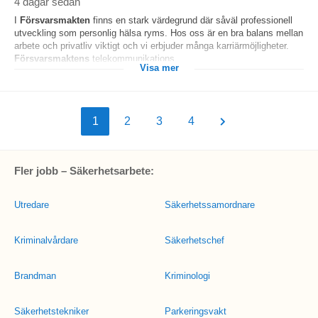
4 dagar sedan
I
Försvarsmakten
finns en stark värdegrund där såväl professionell
utveckling som personlig hälsa ryms. Hos oss är en bra balans mellan
arbete och privatliv viktigt och vi erbjuder många karriärmöjligheter.
Försvarsmaktens
telekommunikations...
Visa mer
1
2
3
4
Fler jobb – Säkerhetsarbete:
Utredare
Säkerhetssamordnare
Kriminalvårdare
Säkerhetschef
Brandman
Kriminologi
Säkerhetstekniker
Parkeringsvakt