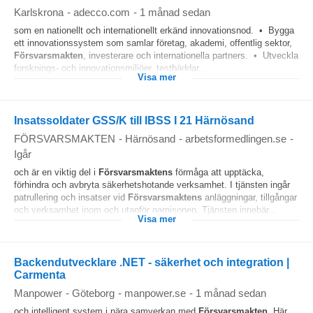
Karlskrona
-
adecco.com
-
1 månad sedan
som en nationellt och internationellt erkänd innovationsnod. • Bygga
ett innovationssystem som samlar företag, akademi, offentlig sektor,
Försvarsmakten
, investerare och internationella partners. • Utveckla
forsknings- och innovationsmiljöer, testbäddar...
Visa mer
Insatssoldater GSS/K till IBSS I 21 Härnösand
FÖRSVARSMAKTEN
-
Härnösand
-
arbetsformedlingen.se
-
Igår
och är en viktig del i
Försvarsmaktens
förmåga att upptäcka,
förhindra och avbryta säkerhetshotande verksamhet. I tjänsten ingår
patrullering och insatser vid
Försvarsmaktens
anläggningar, tillgångar
och verksamhet inom och utanför garnisonen. Tjänsten innebär...
Visa mer
Backendutvecklare .NET - säkerhet och integration |
Carmenta
Manpower
-
Göteborg
-
manpower.se
-
1 månad sedan
och intelligent system i nära samverkan med
Försvarsmakten
. Här