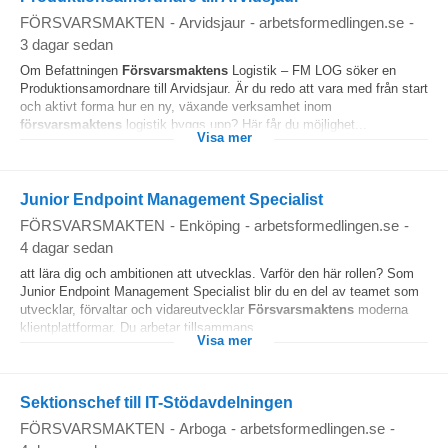
FÖRSVARSMAKTEN
-
Arvidsjaur
-
arbetsformedlingen.se
-
3 dagar sedan
Om Befattningen
Försvarsmaktens
Logistik – FM LOG söker en
Produktionsamordnare till Arvidsjaur. Är du redo att vara med från start
och aktivt forma hur en ny, växande verksamhet inom
försvarsmaktens
logistik byggs upp? Här får du möjlighet...
Visa mer
Junior Endpoint Management Specialist
FÖRSVARSMAKTEN
-
Enköping
-
arbetsformedlingen.se
-
4 dagar sedan
att lära dig och ambitionen att utvecklas. Varför den här rollen? Som
Junior Endpoint Management Specialist blir du en del av teamet som
utvecklar, förvaltar och vidareutvecklar
Försvarsmaktens
moderna
klientplattformar. Du arbetar tillsammans...
Visa mer
Sektionschef till IT-Stödavdelningen
FÖRSVARSMAKTEN
-
Arboga
-
arbetsformedlingen.se
-