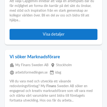
Att välja Capgemini innebär att välja en arbetsplats där du
får möjlighet att forma din karriär på det sätt du önskar,
med stöd och inspiration från en stark gemenskap av
kollegor världen över. Bli en del av oss och bidra till att
hjälpa...
Visa detaljer
Vi söker Marknadsförare
apartment
place
My Finans Sweden AB
Stockholm
language
event_available
arbetsformedlingen.se
idag
Vill du vara med och utveckla ett växande
redovisningsföretag? My
Finans
Sweden AB söker en
engagerad och kreativ marknadsförare som vill vara med
och stärka vårt varumärke samt bidra till företagets
fortsatta utveckling. Hos oss får du arbeta...