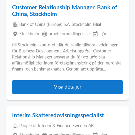
Customer Relationship Manager, Bank of
China, Stockholm
apartment
Bank of China (Europe) S.A. Stockholm Filial
place
language
event_available
Stockholm
arbetsformedlingen.se
Igår
till Stockholmskontoret, där du skulle tillhöra avdelningen
för Business Development. Arbetsuppgifter Customer
Relationship Manager ansvarar du för att utforska
affärsmöjligheter inom företagsfinansiering på den nordiska
finans
- och bankmarknaden. Genom att upprätta...
Visa detaljer
Interim Skatteredovisningsspecialist
apartment
People of Interim & Finance Sweden AB