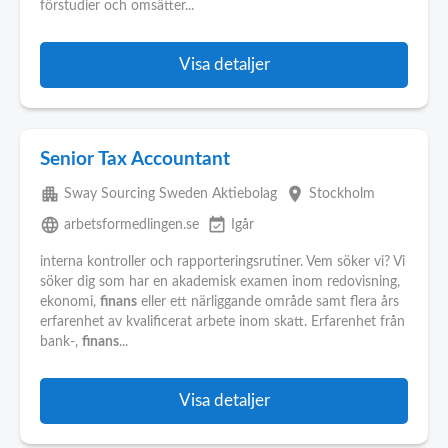
förstudier och omsätter...
Visa detaljer
Senior Tax Accountant
apartment
place
Sway Sourcing Sweden Aktiebolag
Stockholm
language
event_available
arbetsformedlingen.se
Igår
interna kontroller och rapporteringsrutiner. Vem söker vi? Vi
söker dig som har en akademisk examen inom redovisning,
ekonomi,
finans
eller ett närliggande område samt flera års
erfarenhet av kvalificerat arbete inom skatt. Erfarenhet från
bank-,
finans
...
Visa detaljer