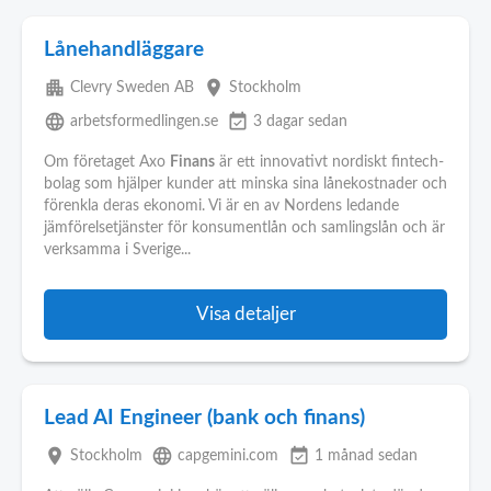
Lånehandläggare
apartment
place
Clevry Sweden AB
Stockholm
language
event_available
arbetsformedlingen.se
3 dagar sedan
Om företaget Axo
Finans
är ett innovativt nordiskt fintech-
bolag som hjälper kunder att minska sina lånekostnader och
förenkla deras ekonomi. Vi är en av Nordens ledande
jämförelsetjänster för konsumentlån och samlingslån och är
verksamma i Sverige...
Visa detaljer
Lead AI Engineer (bank och finans)
place
language
event_available
Stockholm
capgemini.com
1 månad sedan