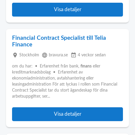
Visa detaljer
Financial Contract Specialist till Telia
Finance
place
language
event_available
Stockholm
bravura.se
4 veckor sedan
om du har: • Erfarenhet från bank,
finans
eller
kreditmarknadsbolag • Erfarenhet av
ekonomiadministration, avtalshantering eller
leasingadministration För att lyckas i rollen som Financial
Contract Specialist tar du stort ägandeskap för dina
arbetsuppgifter, ser...
Visa detaljer