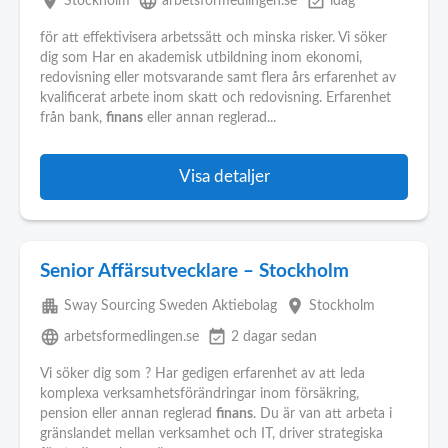
place
language
event_available
Stockholm
arbetsformedlingen.se
idag
för att effektivisera arbetssätt och minska risker. Vi söker
dig som Har en akademisk utbildning inom ekonomi,
redovisning eller motsvarande samt flera års erfarenhet av
kvalificerat arbete inom skatt och redovisning. Erfarenhet
från bank,
finans
eller annan reglerad...
Visa detaljer
Senior Affärsutvecklare – Stockholm
apartment
place
Sway Sourcing Sweden Aktiebolag
Stockholm
language
event_available
arbetsformedlingen.se
2 dagar sedan
Vi söker dig som ? Har gedigen erfarenhet av att leda
komplexa verksamhetsförändringar inom försäkring,
pension eller annan reglerad
finans
. Du är van att arbeta i
gränslandet mellan verksamhet och IT, driver strategiska