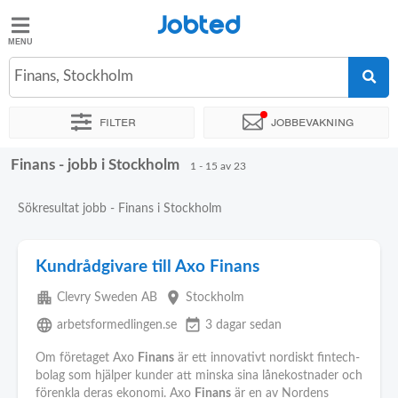
Jobted
Jobted
Jobb
Finans, Stockholm
Filter
Jobbevakning
Löner
Finans - jobb i Stockholm
Sortera efter
Exakt plats
Företag
Rekryterare
1 - 15 av 23
Sökresultat jobb - Finans i Stockholm
Kundrådgivare till Axo Finans
apartment
place
Clevry Sweden AB
Stockholm
language
event_available
arbetsformedlingen.se
3 dagar sedan
Om företaget Axo
Finans
är ett innovativt nordiskt fintech-
bolag som hjälper kunder att minska sina lånekostnader och
förenkla deras ekonomi. Axo
Finans
är en av Nordens