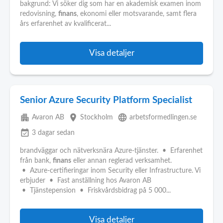
bakgrund: Vi söker dig som har en akademisk examen inom
redovisning,
finans
, ekonomi eller motsvarande, samt flera
års erfarenhet av kvalificerat...
Visa detaljer
Senior Azure Security Platform Specialist
apartment
place
language
Avaron AB
Stockholm
arbetsformedlingen.se
event_available
3 dagar sedan
brandväggar och nätverksnära Azure-tjänster. • Erfarenhet
från bank,
finans
eller annan reglerad verksamhet.
• Azure-certifieringar inom Security eller Infrastructure. Vi
erbjuder • Fast anställning hos Avaron AB
• Tjänstepension • Friskvårdsbidrag på 5 000...
Visa detaljer