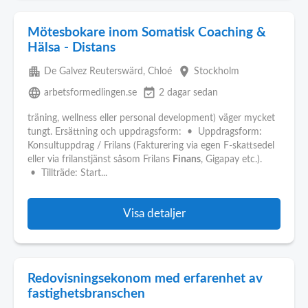
Mötesbokare inom Somatisk Coaching &
Hälsa - Distans
apartment
place
De Galvez Reuterswärd, Chloé
Stockholm
language
event_available
arbetsformedlingen.se
2 dagar sedan
träning, wellness eller personal development) väger mycket
tungt. Ersättning och uppdragsform: • Uppdragsform:
Konsultuppdrag / Frilans (Fakturering via egen F-skattsedel
eller via frilanstjänst såsom Frilans
Finans
, Gigapay etc.).
• Tillträde: Start...
Visa detaljer
Redovisningsekonom med erfarenhet av
fastighetsbranschen