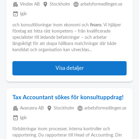
apartment
place
language
Vindex AB
Stockholm
arbetsformedlingen.se
event_available
Igår
och konsultlösningar inom ekonomi och
finans
. Vi hjälper
företag att hitta rätt kompetens – från kvalificerade
specialister till ledande befattningar – och arbetar
långsiktigt för att skapa hållbara matchningar där både
kandidat och organisation kan utvecklas...
Visa detaljer
Tax Accountant sökes för konsultuppdrag!
apartment
place
language
Avanzera AB
Stockholm
arbetsformedlingen.se
event_available
Igår
förbättringar inom processer, interna kontroller och
rapportering. Du rapporterar till Head of Accounting. Din