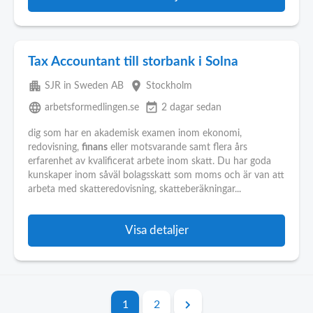
Tax Accountant till storbank i Solna
apartment
place
SJR in Sweden AB
Stockholm
language
event_available
arbetsformedlingen.se
2 dagar sedan
dig som har en akademisk examen inom ekonomi,
redovisning,
finans
eller motsvarande samt flera års
erfarenhet av kvalificerat arbete inom skatt. Du har goda
kunskaper inom såväl bolagsskatt som moms och är van att
arbeta med skatteredovisning, skatteberäkningar...
Visa detaljer
1
2