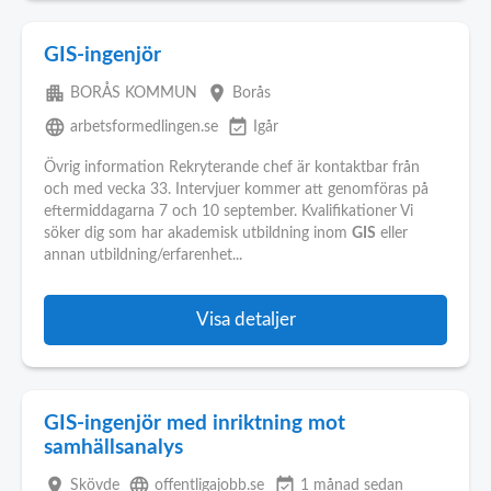
GIS-ingenjör
apartment
place
BORÅS KOMMUN
Borås
language
event_available
arbetsformedlingen.se
Igår
Övrig information Rekryterande chef är kontaktbar från
och med vecka 33. Intervjuer kommer att genomföras på
eftermiddagarna 7 och 10 september. Kvalifikationer Vi
söker dig som har akademisk utbildning inom
GIS
eller
annan utbildning/erfarenhet...
Visa detaljer
GIS-ingenjör med inriktning mot
samhällsanalys
place
language
event_available
Skövde
offentligajobb.se
1 månad sedan