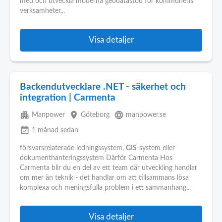
med och utveckla moderna geodatastöd för kommunens
verksamheter...
Visa detaljer
Backendutvecklare .NET - säkerhet och
integration | Carmenta
apartment
place
language
Manpower
Göteborg
manpower.se
event_available
1 månad sedan
försvarsrelaterade ledningssystem,
GIS
-system eller
dokumenthanteringssystem Därför Carmenta Hos
Carmenta blir du en del av ett team där utveckling handlar
om mer än teknik - det handlar om att tillsammans lösa
komplexa och meningsfulla problem i ett sammanhang...
Visa detaljer