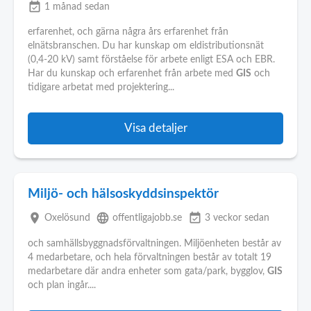
event_available
1 månad sedan
erfarenhet, och gärna några års erfarenhet från
elnätsbranschen. Du har kunskap om eldistributionsnät
(0,4-20 kV) samt förståelse för arbete enligt ESA och EBR.
Har du kunskap och erfarenhet från arbete med
GIS
och
tidigare arbetat med projektering...
Visa detaljer
Miljö- och hälsoskyddsinspektör
place
language
event_available
Oxelösund
offentligajobb.se
3 veckor sedan
och samhällsbyggnadsförvaltningen. Miljöenheten består av
4 medarbetare, och hela förvaltningen består av totalt 19
medarbetare där andra enheter som gata/park, bygglov,
GIS
och plan ingår....