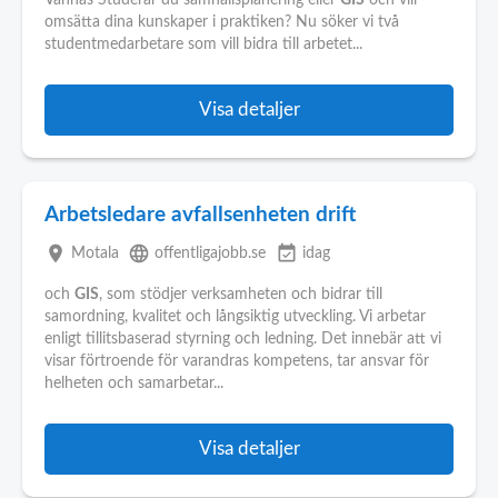
Vännäs Studerar du samhällsplanering eller
GIS
och vill
omsätta dina kunskaper i praktiken? Nu söker vi två
studentmedarbetare som vill bidra till arbetet...
Visa detaljer
Arbetsledare avfallsenheten drift
place
language
event_available
Motala
offentligajobb.se
idag
och
GIS
, som stödjer verksamheten och bidrar till
samordning, kvalitet och långsiktig utveckling. Vi arbetar
enligt tillitsbaserad styrning och ledning. Det innebär att vi
visar förtroende för varandras kompetens, tar ansvar för
helheten och samarbetar...
Visa detaljer