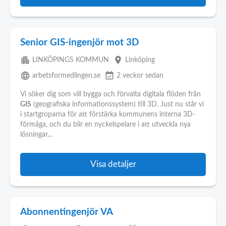
Senior GIS-ingenjör mot 3D
apartment
place
LINKÖPINGS KOMMUN
Linköping
language
event_available
arbetsformedlingen.se
2 veckor sedan
Vi söker dig som vill bygga och förvalta digitala flöden från
GIS
(geografiska informationssystem) till 3D. Just nu står vi
i startgroparna för att förstärka kommunens interna 3D-
förmåga, och du blir en nyckelspelare i att utveckla nya
lösningar...
Visa detaljer
Abonnentingenjör VA