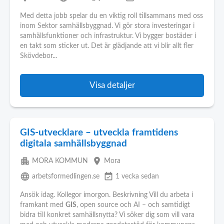
Med detta jobb spelar du en viktig roll tillsammans med oss
inom Sektor samhällsbyggnad. Vi gör stora investeringar i
samhällsfunktioner och infrastruktur. Vi bygger bostäder i
en takt som sticker ut. Det är glädjande att vi blir allt fler
Skövdebor...
Visa detaljer
GIS-utvecklare – utveckla framtidens
digitala samhällsbyggnad
apartment
place
MORA KOMMUN
Mora
language
event_available
arbetsformedlingen.se
1 vecka sedan
Ansök idag. Kollegor imorgon. Beskrivning Vill du arbeta i
framkant med
GIS
, open source och AI – och samtidigt
bidra till konkret samhällsnytta? Vi söker dig som vill vara