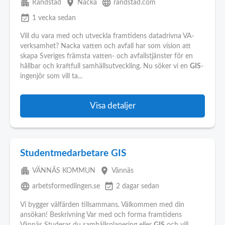
apartment
place
language
Randstad
Nacka
randstad.com
event_available
1 vecka sedan
Vill du vara med och utveckla framtidens datadrivna VA-
verksamhet? Nacka vatten och avfall har som vision att
skapa Sveriges främsta vatten- och avfallstjänster för en
hållbar och kraftfull samhällsutveckling. Nu söker vi en
GIS
-
ingenjör som vill ta...
Visa detaljer
Studentmedarbetare GIS
apartment
place
VÄNNÄS KOMMUN
Vännäs
language
event_available
arbetsformedlingen.se
2 dagar sedan
Vi bygger välfärden tillsammans. Välkommen med din
ansökan! Beskrivning Var med och forma framtidens