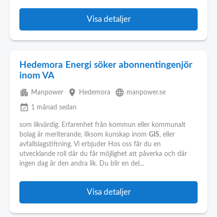
Visa detaljer
Hedemora Energi söker abonnentingenjör
inom VA
apartment
place
language
Manpower
Hedemora
manpower.se
event_available
1 månad sedan
som likvärdig. Erfarenhet från kommun eller kommunalt
bolag är meriterande, liksom kunskap inom
GIS
, eller
avfallslagstiftning. Vi erbjuder Hos oss får du en
utvecklande roll där du får möjlighet att påverka och där
ingen dag är den andra lik. Du blir en del...
Visa detaljer