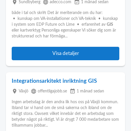
place
language
event_available
Sundbyberg
adecco.com
1 månad sedan
både i tal och skrift Det är meriterande om du har:
• kunskap om VA-installationer och VA-teknik • kunskap
i system som EDP Future och Lime • erfarenhet av
GIS
eller kartverktyg Personliga egenskaper Vi söker dig som är
strukturerad och har förmåga...
Visa detaljer
Integrationsarkitekt inriktning GIS
place
language
event_available
Växjö
offentligajobb.se
1 månad sedan
Ingen arbetsdag är den andra lik hos oss på Växjö kommun.
Ibland tar vi hand om de små sakerna och ibland om de
riktigt stora. Oavsett vilket innebär det en arbetsdag som
betyder något på riktigt. Vi är drygt 7 000 medarbetare som
tillsammans jobbar...