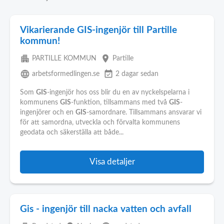
Vikarierande GIS-ingenjör till Partille
kommun!
apartment
place
PARTILLE KOMMUN
Partille
language
event_available
arbetsformedlingen.se
2 dagar sedan
Som
GIS
-ingenjör hos oss blir du en av nyckelspelarna i
kommunens
GIS
-funktion, tillsammans med två
GIS
-
ingenjörer och en
GIS
-samordnare. Tillsammans ansvarar vi
för att samordna, utveckla och förvalta kommunens
geodata och säkerställa att både...
Visa detaljer
Gis - ingenjör till nacka vatten och avfall