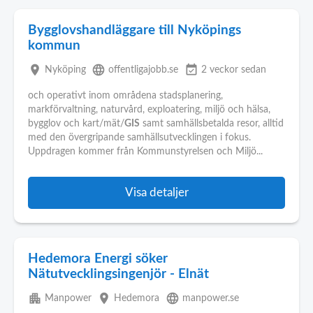
Bygglovshandläggare till Nyköpings
kommun
place
language
event_available
Nyköping
offentligajobb.se
2 veckor sedan
och operativt inom områdena stadsplanering,
markförvaltning, naturvård, exploatering, miljö och hälsa,
bygglov och kart/mät/
GIS
samt samhällsbetalda resor, alltid
med den övergripande samhällsutvecklingen i fokus.
Uppdragen kommer från Kommunstyrelsen och Miljö...
Visa detaljer
Hedemora Energi söker
Nätutvecklingsingenjör - Elnät
apartment
place
language
Manpower
Hedemora
manpower.se