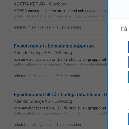
AGERA KBT AB
-
Göteborg
AGERA omsorg söker en strukturerad och engagerad planerare/samordn
grupp. Du arbetar tillsammans med våra planerare, koordinator,
grup
arbetsformedlingen.se
-
1 vecka sedan
Få
Fysioterapeut - bemanningsuppdrag
Attendo Sverige AB
-
Göteborg
och omvårdnadspersonal. Du får stöd av en
gruppchef
med bakgrund 
tydliga arbetssätt och rutiner. Stämmer denna beskrivning in på dig? 
arbetsformedlingen.se
-
6 dagar sedan
Fysioterapeut till vårt härliga rehabteam i Göteborg
Attendo Sverige AB
-
Göteborg
och omvårdnadspersonal. Du får stöd av en
gruppchef
med bakgrund 
tydliga arbetssätt och rutiner. Om dig Du är legitimerad fysioterapeut
arbetsformedlingen.se
-
1 vecka sedan