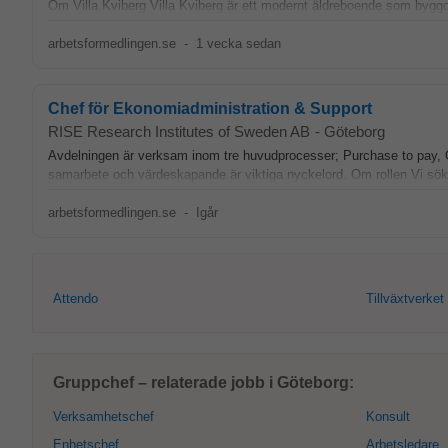
Om Villa Kviberg Villa Kviberg är ett modernt äldreboende som bygg
arbetsformedlingen.se
-
1 vecka sedan
Chef för Ekonomiadministration & Support
RISE Research Institutes of Sweden AB
-
Göteborg
Avdelningen är verksam inom tre huvudprocesser; Purchase to pay, Or
samarbete och värdeskapande är viktiga nyckelord. Om rollen Vi sö
arbetsformedlingen.se
-
Igår
Attendo
Tillväxtverket
Gruppchef – relaterade jobb i Göteborg:
Verksamhetschef
Konsult
Enhetschef
Arbetsledare