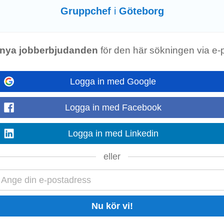
Gruppchef
i
Göteborg
are till vår hemtjänstverksamhet i Göteborg. Du kommer att ingå i vår admi
pchef
och verksamhetschef...
Visa mer
nya jobberbjudanden
för den här sökningen via e-
Logga in med Google
som utbildad fysioterapeut samt ett stort härligt team med kompetenta koll
Logga in med Facebook
Sök redan idag! Du är legitimerad fysioterapeut...
Visa mer
Logga in med Linkedin
eller
som utbildad fysioterapeut samt ett stort härligt team med kompetenta koll
 med ett genuint intresse för äldreomsorg...
Visa mer