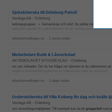
Sjuksköterska till Göteborg Patrull
Vardaga AB
-
Göteborg
ledningsgruppen. • Gemenskap och stöd: Du jobbar nära sjuksköters
nationellt nätverk för sjuksköterskor för att utväxla inspiration och 
arbetsformedlingen.se
-
1 vecka sedan
Medarbetare Butik & Låsverkstad
AKTIEBOLAGET BYGGBESLAG
-
Göteborg
om sex månader. Om du har frågor om tjänsten är du välkommen att
angelica.bjorkdahl@byggbeslag.se Välkommen med din ansökan!...
arbetsformedlingen.se
-
2 dagar sedan
Undersköterska till Villa Kviberg för dag och kvälls t
Vardaga AB
-
Göteborg
och utvecklingsmöjligheter. Till exempel kan du bli
gruppchef
med pe