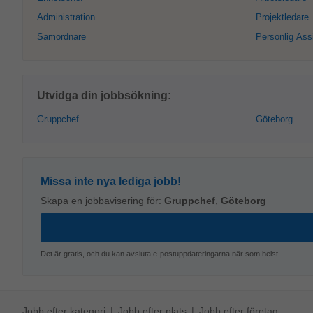
Administration
Projektledare
Samordnare
Personlig Ass
Utvidga din jobbsökning:
Gruppchef
Göteborg
Missa inte nya lediga jobb!
Skapa en jobbavisering för:
Gruppchef
,
Göteborg
Det är gratis, och du kan avsluta e-postuppdateringarna när som helst
Jobb efter kategori
Jobb efter plats
Jobb efter företag