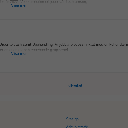
des år 2022. Verksamheten erbjuder vård och omsorg...
Visa mer
der to cash samt Upphandling. Vi jobbar processinriktat med en kultur där n
ker en operativ och coachande
gruppchef
...
Visa mer
Tullverket
Statliga
Administratör