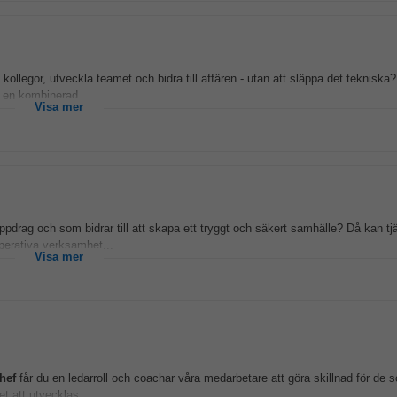
a kollegor, utveckla teamet och bidra till affären - utan att släppa det tekniska
 en kombinerad...
Visa mer
suppdrag och som bidrar till att skapa ett tryggt och säkert samhälle? Då kan t
operativa verksamhet...
Visa mer
hef
får du en ledarroll och coachar våra medarbetare att göra skillnad för de 
t att utvecklas...