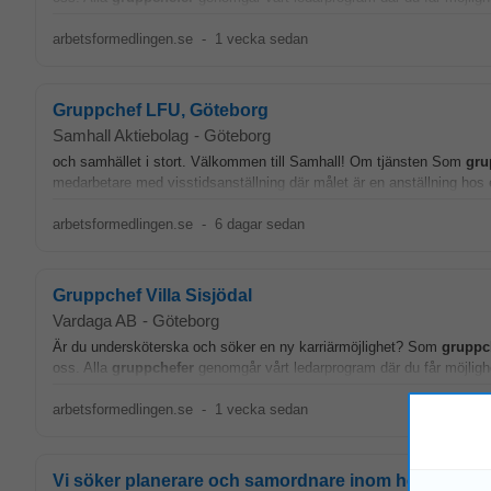
arbetsformedlingen.se
-
1 vecka sedan
Gruppchef LFU, Göteborg
Samhall Aktiebolag
-
Göteborg
och samhället i stort. Välkommen till Samhall! Om tjänsten Som
gru
medarbetare med visstidsanställning där målet är en anställning hos 
arbetsformedlingen.se
-
6 dagar sedan
Gruppchef Villa Sisjödal
Vardaga AB
-
Göteborg
Är du undersköterska och söker en ny karriärmöjlighet? Som
gruppc
oss. Alla
gruppchefer
genomgår vårt ledarprogram där du får möjlighe
arbetsformedlingen.se
-
1 vecka sedan
Vi söker planerare och samordnare inom hemtjänst