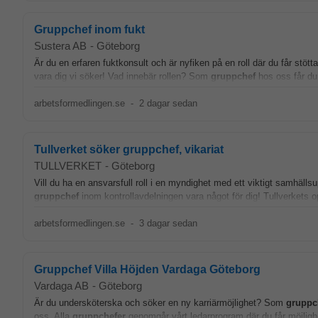
Gruppchef inom fukt
Sustera AB
-
Göteborg
Är du en erfaren fuktkonsult och är nyfiken på en roll där du får stött
vara dig vi söker! Vad innebär rollen? Som
gruppchef
hos oss får du
arbetsformedlingen.se
-
2 dagar sedan
Tullverket söker gruppchef, vikariat
TULLVERKET
-
Göteborg
Vill du ha en ansvarsfull roll i en myndighet med ett viktigt samhäll
gruppchef
inom kontrollavdelningen vara något för dig! Tullverkets 
arbetsformedlingen.se
-
3 dagar sedan
Gruppchef Villa Höjden Vardaga Göteborg
Vardaga AB
-
Göteborg
Är du undersköterska och söker en ny karriärmöjlighet? Som
gruppc
oss. Alla
gruppchefer
genomgår vårt ledarprogram där du får möjlighe