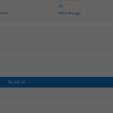
VD
istent
Office Manager