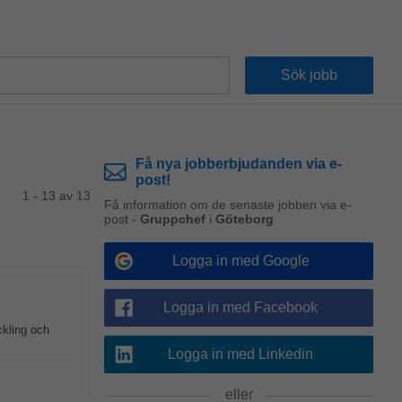
Få nya jobberbjudanden via e-
post!
1 - 13 av 13
Få information om de senaste jobben via e-
post -
Gruppchef
i
Göteborg
Logga in med Google
Logga in med Facebook
kling och
Logga in med Linkedin
eller