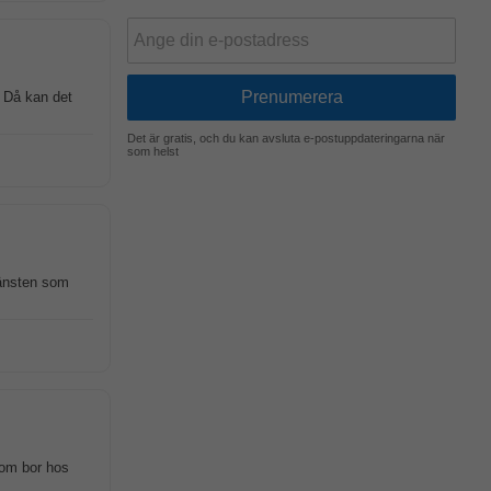
? Då kan det
Det är gratis, och du kan avsluta e-postuppdateringarna när
som helst
jänsten som
som bor hos