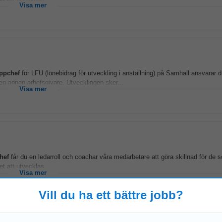
Visa mer
ppchef
för LFU (lönebidrag för utveckling i anställning) på Samhall ansvarar d
en annan arbetsgivare. Utvecklingen sker...
Visa mer
hef
får du en ledarroll och coachar våra medarbetare att göra skillnad för de 
t att utvecklas...
Visa mer
Vill du ha ett bättre jobb?