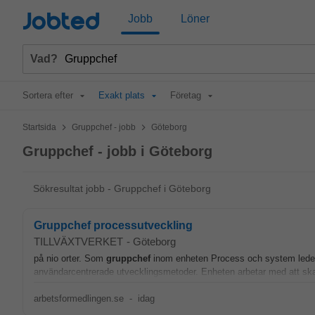
Jobted
Jobb
Löner
Vad?
Sortera efter
Exakt plats
Företag
>
>
Startsida
Gruppchef - jobb
Göteborg
Gruppchef - jobb i Göteborg
Sökresultat jobb - Gruppchef i Göteborg
Gruppchef processutveckling
TILLVÄXTVERKET
-
Göteborg
på nio orter. Som
gruppchef
inom enheten Process och system leder
användarcentrerade utvecklingsmetoder. Enheten arbetar med att skapa
arbetsformedlingen.se
-
idag