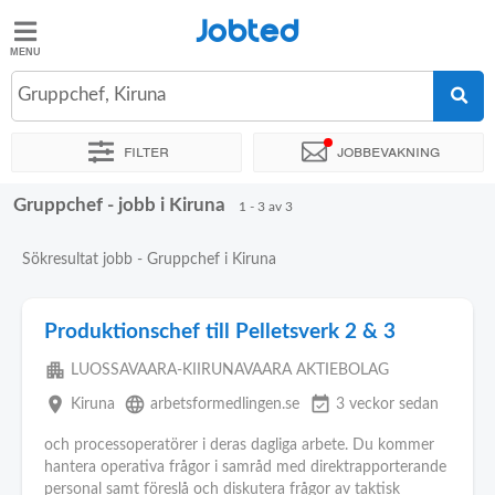
Jobted
Jobted
Jobb
Gruppchef, Kiruna
Filter
Jobbevakning
Löner
Gruppchef - jobb i Kiruna
Sortera efter
Exakt plats
1 - 3 av 3
Sökresultat jobb - Gruppchef i Kiruna
Produktionschef till Pelletsverk 2 & 3
apartment
LUOSSAVAARA-KIIRUNAVAARA AKTIEBOLAG
place
language
event_available
Kiruna
arbetsformedlingen.se
3 veckor sedan
och processoperatörer i deras dagliga arbete. Du kommer
hantera operativa frågor i samråd med direktrapporterande
personal samt föreslå och diskutera frågor av taktisk