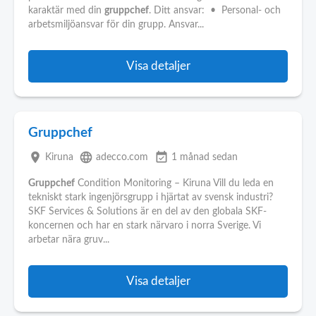
karaktär med din
gruppchef
. Ditt ansvar: • Personal- och
arbetsmiljöansvar för din grupp. Ansvar...
Visa detaljer
Gruppchef
place
language
event_available
Kiruna
adecco.com
1 månad sedan
Gruppchef
Condition Monitoring – Kiruna Vill du leda en
tekniskt stark ingenjörsgrupp i hjärtat av svensk industri?
SKF Services & Solutions är en del av den globala SKF-
koncernen och har en stark närvaro i norra Sverige. Vi
arbetar nära gruv...
Visa detaljer