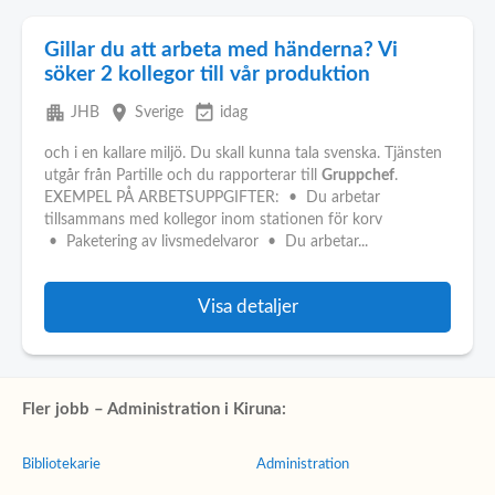
Gillar du att arbeta med händerna? Vi
söker 2 kollegor till vår produktion
apartment
place
event_available
JHB
Sverige
idag
och i en kallare miljö. Du skall kunna tala svenska. Tjänsten
utgår från Partille och du rapporterar till
Gruppchef
.
EXEMPEL PÅ ARBETSUPPGIFTER: • Du arbetar
tillsammans med kollegor inom stationen för korv
• Paketering av livsmedelvaror • Du arbetar...
Visa detaljer
Fler jobb – Administration i Kiruna:
Bibliotekarie
Administration