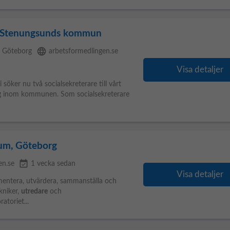
ll Stenungsunds kommun
language
n Göteborg
arbetsformedlingen.se
Visa detaljer
öker nu två socialsekreterare till vårt
rag inom kommunen. Som socialsekreterare
rum, Göteborg
event_available
en.se
1 vecka sedan
Visa detaljer
entera, utvärdera, sammanställa och
kniker,
utredare
och
toriet...