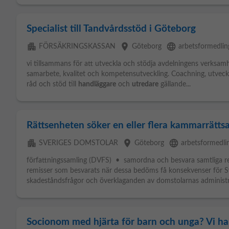
Specialist till Tandvårdsstöd i Göteborg
apartment
place
language
FÖRSÄKRINGSKASSAN
Göteborg
arbetsformedlin
vi tillsammans för att utveckla och stödja avdelningens verksam
samarbete, kvalitet och kompetensutveckling. Coachning, utveck
råd och stöd till
handläggare
och
utredare
gällande...
Rättsenheten söker en eller flera kammarrätts
apartment
place
language
SVERIGES DOMSTOLAR
Göteborg
arbetsformedli
författningssamling (DVFS) • samordna och besvara samtliga re
remisser som besvarats när dessa bedöms få konsekvenser för
skadeståndsfrågor och överklaganden av domstolarnas administra
Socionom med hjärta för barn och unga? Vi ha