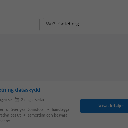
Var?
iktning dataskydd
event_available
ngen.se
2 dagar sedan
Visa detaljer
ser för Sveriges Domstolar •
handlägga
rativa beslut • samordna och besvara
ehov...