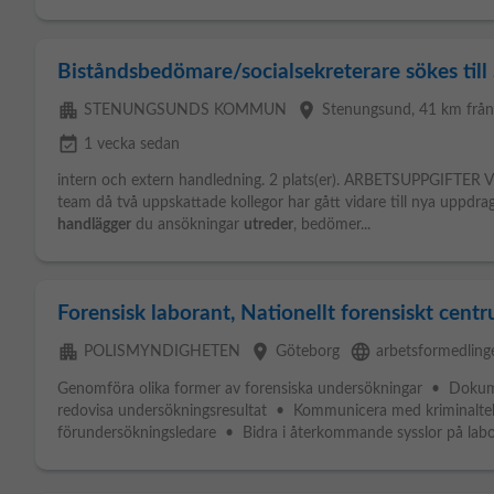
Biståndsbedömare/socialsekreterare sökes ti
apartment
place
STENUNGSUNDS KOMMUN
Stenungsund
, 41 km frå
event_available
1 vecka sedan
intern och extern handledning. 2 plats(er). ARBETSUPPGIFTER Vi s
team då två uppskattade kollegor har gått vidare till nya uppd
handlägger
du ansökningar
utreder
, bedömer...
Forensisk laborant, Nationellt forensiskt cent
apartment
place
language
POLISMYNDIGHETEN
Göteborg
arbetsformedling
Genomföra olika former av forensiska undersökningar • Dokum
redovisa undersökningsresultat • Kommunicera med kriminalte
förundersökningsledare • Bidra i återkommande sysslor på labora