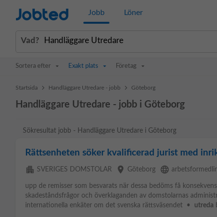
Jobted
Jobb
Löner
Vad?
Sortera efter
Exakt plats
Företag
>
>
Startsida
Handläggare Utredare - jobb
Göteborg
Handläggare Utredare - jobb i Göteborg
Sökresultat jobb - Handläggare Utredare i Göteborg
Rättsenheten söker kvalificerad jurist med inr
apartment
place
language
SVERIGES DOMSTOLAR
Göteborg
arbetsformedli
upp de remisser som besvarats när dessa bedöms få konsekven
skadeståndsfrågor och överklaganden av domstolarnas administ
internationella enkäter om det svenska rättsväsendet •
utreda
b