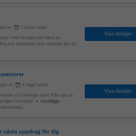
event_available
gen.se
1 vecka sedan
Visa detaljer
heter i hela Sverige med fokus på
ling och samarbete Som specialist ger du
assessorer
event_available
ngen.se
4 dagar sedan
Visa detaljer
misser och delningar samt följa upp de
 Sveriges Domstolar •
handlägga
tiva beslut...
r nästa uppdrag för dig