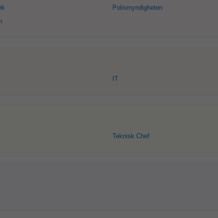
rk
Polismyndigheten
n
IT
Teknisk Chef