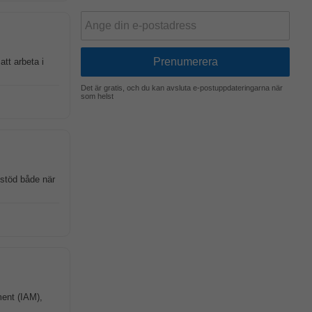
tt arbeta i
Det är gratis, och du kan avsluta e-postuppdateringarna när
som helst
mstöd både när
ment (IAM),