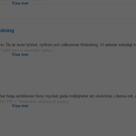
Visa mer
redning
nn. Du är även lyhörd, nyfiken och välkomnar förändring. Vi arbetar ständigt 
T
-stöd som vi utvecklar själva...
Visa mer
h har höga ambitioner finns mycket goda möjligheter att utvecklas i denna roll
R • Strategisk styrning & analys...
Visa mer