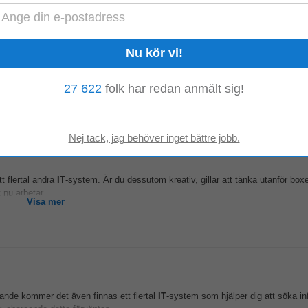
hef och kriminalvårdsinspektörerna (första linjen
chefer
). Chefsstöd ekonomi
ra verksamheten...
Visa mer
27 622
folk har redan anmält sig!
, Umeå
t flertal andra
IT
-system. Är du dessutom kreativ, gillar att tänka utanför boxe
 nu arbetar...
Visa mer
gande kommer det även finnas ett flertal
IT
-system som hjälper dig att söka i