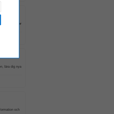
 stöttar
chefer
n, lära dig nya
nformation och