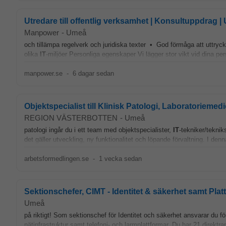
Utredare till offentlig verksamhet | Konsultuppdrag 
Manpower
-
Umeå
och tillämpa regelverk och juridiska texter • God förmåga att uttryc
olika
IT
‑miljöer Personliga egenskaper Vi lägger stor vikt vid dina pe
manpower.se
-
6 dagar sedan
Objektspecialist till Klinisk Patologi, Laboratoriemed
REGION VÄSTERBOTTEN
-
Umeå
patologi ingår du i ett team med objektspecialister,
IT
-tekniker/teknik
det gäller utveckling, ny funktionalitet och löpande förvaltning. I den
arbetsformedlingen.se
-
1 vecka sedan
Sektionschefer, CIMT - Identitet & säkerhet samt Pla
Umeå
på riktigt! Som sektionschef för Identitet och säkerhet ansvarar du f
nätinfrastruktur samt telefoni- och larmplattformar. Du har 21 direktr