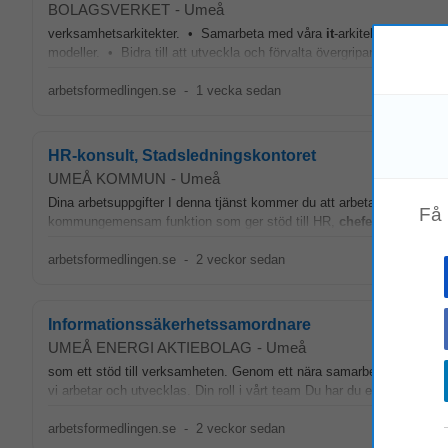
BOLAGSVERKET
-
Umeå
verksamhetsarkitekter. • Samarbeta med våra
it
-arkitekter för att
modeller. • Bidra till att utveckla och förvalta övergripande arkitekt
arbetsformedlingen.se
-
1 vecka sedan
HR-konsult, Stadsledningskontoret
UMEÅ KOMMUN
-
Umeå
Dina arbetsuppgifter I denna tjänst kommer du att arbeta inom teame
Få
kommungemensam funktion som ger stöd till HR,
chefer
och medborga
arbetsformedlingen.se
-
2 veckor sedan
Informationssäkerhetssamordnare
UMEÅ ENERGI AKTIEBOLAG
-
Umeå
som ett stöd till verksamheten. Genom ett nära samarbete med
chef
vi arbetar och utvecklas. Din roll i vårt team Du har du en central roll i
arbetsformedlingen.se
-
2 veckor sedan