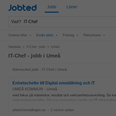
Jobted
Jobb
Löner
Vad?
Sortera efter
Exakt plats
Företag
Rekryterare
>
>
Startsida
IT-Chef - jobb
Umeå
IT-Chef - jobb i Umeå
Sökresultat jobb - IT-Chef i Umeå
Enhetschefer till Digital omställning och IT
UMEÅ KOMMUN
-
Umeå
med fokus på människor, resultat och verksamhetsutveckling. Du k
verksamhetsområden. Det kan exempelvis handla om
IT
-infrastruktu
arbetsformedlingen.se
-
2 veckor sedan