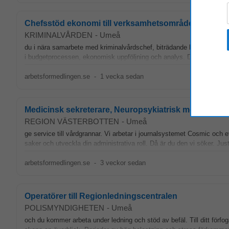
Chefsstöd ekonomi till verksamhetsområde Umeå
KRIMINALVÅRDEN
-
Umeå
du i nära samarbete med kriminalvårdschef, biträdande kriminalvårdsc
i budgetprocessen, ekonomisk uppföljning och analys. Du arbetar nä
arbetsformedlingen.se
-
1 vecka sedan
Medicinsk sekreterare, Neuropsykiatrisk mottagning
REGION VÄSTERBOTTEN
-
Umeå
ge service till vårdgrannar. Vi arbetar i journalsystemet Cosmic och et
saker och utveckla din administrativa roll. Då är du den vi söker. Just
arbetsformedlingen.se
-
3 veckor sedan
Operatörer till Regionledningscentralen
POLISMYNDIGHETEN
-
Umeå
och du kommer arbeta under ledning och stöd av befäl. Till ditt förfo