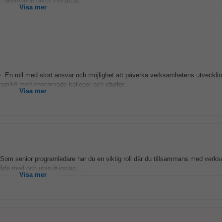
, oberoende detta förväntas...
Visa mer
 • En roll med stort ansvar och möjlighet att påverka verksamhetens utvecklin
etsmiljö med engagerade kollegor och
chefer
...
Visa mer
Som senior programledare har du en viktig roll där du tillsammans med verk
, både med och utan
it
-inslag...
Visa mer