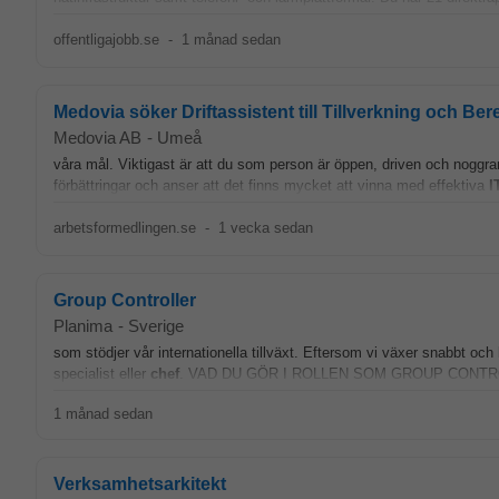
offentligajobb.se
-
1 månad sedan
Medovia söker Driftassistent till Tillverkning och Be
Medovia AB
-
Umeå
våra mål. Viktigast är att du som person är öppen, driven och noggra
förbättringar och anser att det finns mycket att vinna med effektiva
I
arbetsformedlingen.se
-
1 vecka sedan
Group Controller
Planima
-
Sverige
som stödjer vår internationella tillväxt. Eftersom vi växer snabbt oc
specialist eller
chef
. VAD DU GÖR I ROLLEN SOM GROUP CONTROLLE
1 månad sedan
Verksamhetsarkitekt