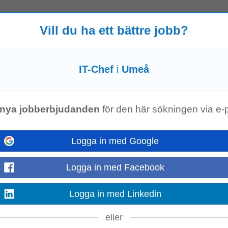
 gemensamt beskriva och visualisera verksamheten med hjälp av olika arbetssä
urprinciper och andra styrande dokument...
Vill du ha ett bättre jobb?
Visa mer
IT-Chef
i
Umeå
t Rekrytering och kompetensförsörjning på Rekryteringssupport, vilket är en
nya jobberbjudanden
för den här sökningen via e-
re i frågor som rör rekrytering. Tjänsten är till stor del...
Visa mer
Logga in med Google
Logga in med Facebook
er
, ledning och medarbetare bidrar du till att informationssäkerhet blir en natur
Logga in med Linkedin
 att driva...
Visa mer
eller