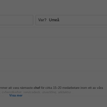
Var?
ommer att vara närmaste
chef
för cirka 15–20 medarbetare inom ett av våra
r, cybersäkerhet, servicedesk, utveckling, arkitektur...
Visa mer