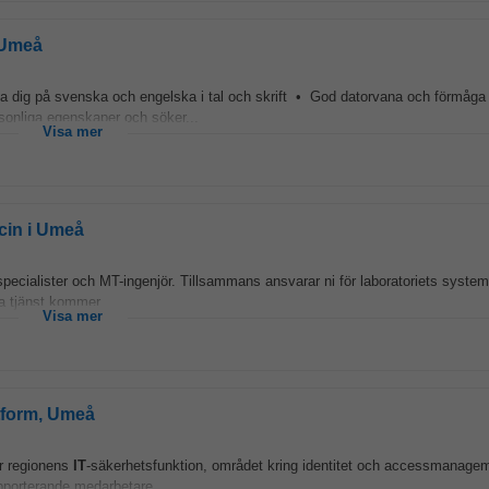
| Umeå
ka dig på svenska och engelska i tal och skrift • God datorvana och förmåga a
rsonliga egenskaper och söker...
Visa mer
icin i Umeå
specialister och MT-ingenjör. Tillsammans ansvarar ni för laboratoriets syste
na tjänst kommer...
Visa mer
ttform, Umeå
ör regionens
IT
-säkerhetsfunktion, området kring identitet och accessmanage
apporterande medarbetare...