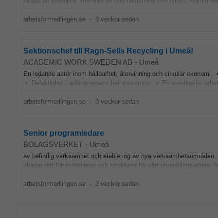
skapa en överblick. Perioder av hög belastning och stress förkommer
arbetsformedlingen.se
-
3 veckor sedan
Sektionschef till Ragn-Sells Recycling i Umeå!
ACADEMIC WORK SWEDEN AB
-
Umeå
En ledande aktör inom hållbarhet, återvinning och cirkulär ekonomi.
• Delaktighet i anläggningens ledningsgrupp. • En prestigelös arb
arbetsformedlingen.se
-
3 veckor sedan
Senior programledare
BOLAGSVERKET
-
Umeå
av befintlig verksamhet och etablering av nya verksamhetsområden. 
skapar rätt förutsättningar och strukturer för vårt utvecklingsarbete
arbetsformedlingen.se
-
2 veckor sedan