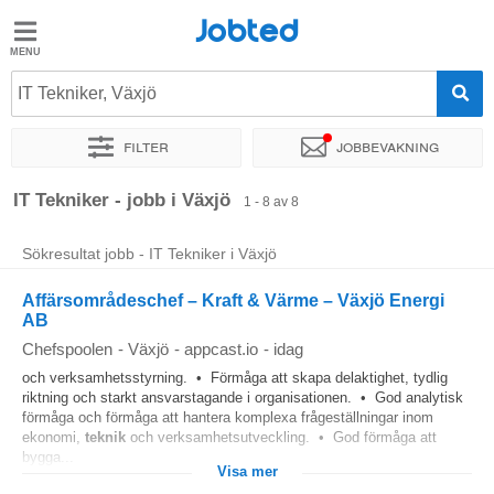
Jobted
Jobted
Jobb
IT Tekniker, Växjö
Filter
Jobbevakning
Löner
Sortera efter
Exakt plats
Företag
IT Tekniker - jobb i Växjö
1 - 8 av 8
Sökresultat jobb - IT Tekniker i Växjö
Affärsområdeschef – Kraft & Värme – Växjö Energi
AB
Chefspoolen
-
Växjö
-
appcast.io
-
idag
och verksamhetsstyrning. • Förmåga att skapa delaktighet, tydlig
riktning och starkt ansvarstagande i organisationen. • God analytisk
förmåga och förmåga att hantera komplexa frågeställningar inom
ekonomi,
teknik
och verksamhetsutveckling. • God förmåga att
bygga...
Visa mer