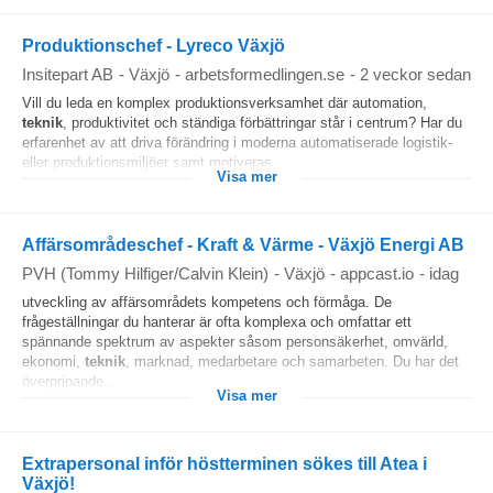
Produktionschef - Lyreco Växjö
Insitepart AB
-
Växjö
-
arbetsformedlingen.se
-
2 veckor sedan
Vill du leda en komplex produktionsverksamhet där automation,
teknik
, produktivitet och ständiga förbättringar står i centrum? Har du
erfarenhet av att driva förändring i moderna automatiserade logistik-
eller produktionsmiljöer samt motiveras...
Visa mer
Affärsområdeschef - Kraft & Värme - Växjö Energi AB
PVH (Tommy Hilfiger/Calvin Klein)
-
Växjö
-
appcast.io
-
idag
utveckling av affärsområdets kompetens och förmåga. De
frågeställningar du hanterar är ofta komplexa och omfattar ett
spännande spektrum av aspekter såsom personsäkerhet, omvärld,
ekonomi,
teknik
, marknad, medarbetare och samarbeten. Du har det
övergripande...
Visa mer
Extrapersonal inför höstterminen sökes till Atea i
Växjö!