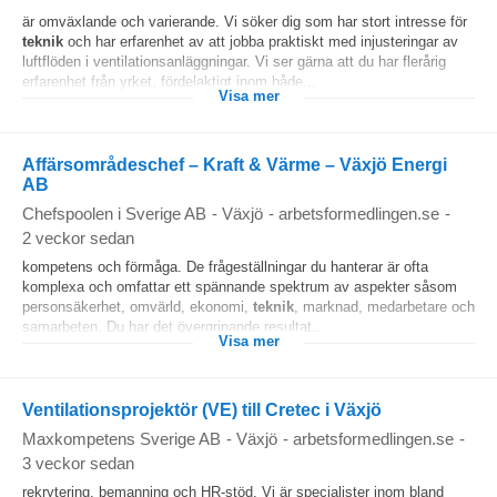
är omväxlande och varierande. Vi söker dig som har stort intresse för
teknik
och har erfarenhet av att jobba praktiskt med injusteringar av
luftflöden i ventilationsanläggningar. Vi ser gärna att du har flerårig
erfarenhet från yrket, fördelaktigt inom både...
Visa mer
Affärsområdeschef – Kraft & Värme – Växjö Energi
AB
Chefspoolen i Sverige AB
-
Växjö
-
arbetsformedlingen.se
-
2 veckor sedan
kompetens och förmåga. De frågeställningar du hanterar är ofta
komplexa och omfattar ett spännande spektrum av aspekter såsom
personsäkerhet, omvärld, ekonomi,
teknik
, marknad, medarbetare och
samarbeten. Du har det övergripande resultat...
Visa mer
Ventilationsprojektör (VE) till Cretec i Växjö
Maxkompetens Sverige AB
-
Växjö
-
arbetsformedlingen.se
-
3 veckor sedan
rekrytering, bemanning och HR-stöd. Vi är specialister inom bland