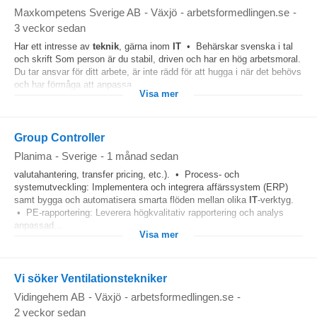
Maxkompetens Sverige AB
-
Växjö
-
arbetsformedlingen.se
-
3 veckor sedan
Har ett intresse av
teknik
, gärna inom
IT
• Behärskar svenska i tal
och skrift Som person är du stabil, driven och har en hög arbetsmoral.
Du tar ansvar för ditt arbete, är inte rädd för att hugga i när det behövs
och har förmåga att anpassa...
Visa mer
Group Controller
Planima
-
Sverige
-
1 månad sedan
valutahantering, transfer pricing, etc.). • Process- och
systemutveckling: Implementera och integrera affärssystem (ERP)
samt bygga och automatisera smarta flöden mellan olika
IT
-verktyg.
• PE-rapportering: Leverera högkvalitativ rapportering och analys
anpassad...
Visa mer
Vi söker Ventilationstekniker
Vidingehem AB
-
Växjö
-
arbetsformedlingen.se
-
2 veckor sedan