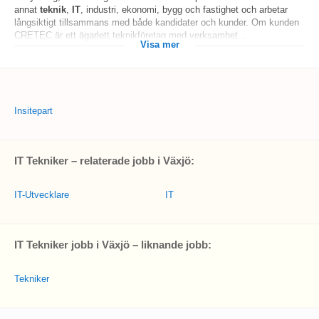
annat
teknik
,
IT
, industri, ekonomi, bygg och fastighet och arbetar
långsiktigt tillsammans med både kandidater och kunder. Om kunden
CRETEC är ett ägarlett teknikföretag med verksamhet...
Visa mer
Insitepart
IT Tekniker – relaterade jobb i Växjö:
IT-Utvecklare
IT
IT Tekniker jobb i Växjö – liknande jobb:
Tekniker