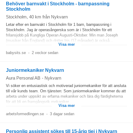
Behöver barnvakt i Stockholm - barnpassning
Stockholm
Stockholm
, 40 km från Nykvarn
Letar efter en barnvakt i Stockholm för 1 barn, barnpassning i
Stockholm. Jag är operasångerska som är i Stockholm för ett
frilansjobb på Kungliga Operan Augusti-Oktober. Min man Joseph
(musiker från England) och dotter Iris (17 månader) är också...
Visa mer
babysits.se
-
2 veckor sedan
Juniormekaniker Nykvarn
Aura Personal AB
-
Nykvarn
Vi söker en entusiastisk och motiverad juniormekaniker för att ansluta
till vår kunds team. Om tjänsten: Som juniormekaniker kommer du att
arbeta under uppsikt av erfarna mekaniker och lära dig färdigheterna
för att bli en framgångsrik mekaniker....
Visa mer
arbetsformedlingen.se
-
3 dagar sedan
Personlig assistent sökes till 15-årig tjej i Nykvarn