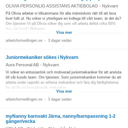
OLIVIA PERSONLIG ASSISTANS AKTIEBOLAG
-
Nykvarn
På Olivia arbetar vi tillsammans för alla människors rätt till att leva
livet fullt ut. Nu söker vi ytterligare en kollega till vårt team, är det du?
Om tjänsten Vi på Olivia söker dig som vill arbeta deltid cirka 65%
hos vår kund i
Nykvarn
...
Visa mer
arbetsformedlingen.se
-
3 dagar sedan
Juniormekaniker sökes i Nykvarn
Aura Personal AB
-
Nykvarn
Vi söker en entusiastisk och motiverad juniormekaniker för att ansluta
till vår kunds team. Om tjänsten: Som juniormekaniker kommer du att
arbeta under uppsikt av erfarna mekaniker och lära dig färdigheterna
för att bli en framgångsrik mekaniker....
Visa mer
arbetsformedlingen.se
-
3 dagar sedan
myNanny barnvakt Järna, nanny/barnpassning 1-2
gånger/vecka