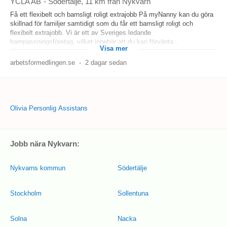
YCLA AB
-
Södertälje
, 11 km från Nykvarn
Få ett flexibelt och barnsligt roligt extrajobb På myNanny kan du göra
skillnad för familjer samtidigt som du får ett barnsligt roligt och
flexibelt extrajobb. Vi är ett av Sveriges ledande
barnpassningsföretag, vilket innebär att du kan förvänta...
Visa mer
arbetsformedlingen.se
-
2 dagar sedan
Olivia Personlig Assistans
Jobb nära Nykvarn:
Nykvarns kommun
Södertälje
Stockholm
Sollentuna
Solna
Nacka