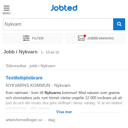
Jobted
Jobted
Jobb
Nykvarn
Filter
Jobbevakning
Löner
Sortera efter
Exakt plats
Företag
Jobb i Nykvarn
1 - 10 av 10
Sökresultat - jobb i Nykvarn
Textilslöjdslärare
NYKVARNS KOMMUN
-
Nykvarn
Kom närmare - kom till
Nykvarns
kommun! Med naturen som granne
och storstadens puls runt hörnet väntar ungefär 12 000 invånare på att
just du och din insats ska göra skillnad i deras vardag. Vi är en relativt
ung kommun - driv, ansvar...
Visa mer
arbetsformedlingen.se
-
idag