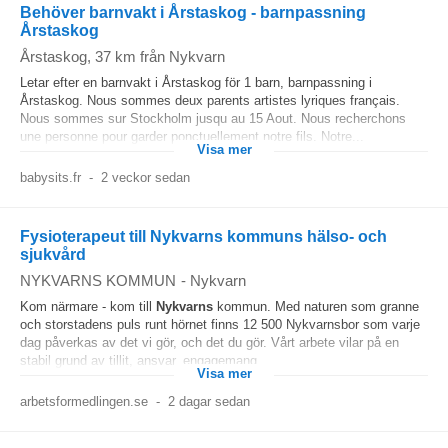
Behöver barnvakt i Årstaskog - barnpassning
Årstaskog
Årstaskog
, 37 km från Nykvarn
Letar efter en barnvakt i Årstaskog för 1 barn, barnpassning i
Årstaskog. Nous sommes deux parents artistes lyriques français.
Nous sommes sur Stockholm jusqu au 15 Aout. Nous recherchons
une personne pour garder ponctuellement notre fils. Notre...
Visa mer
babysits.fr
-
2 veckor sedan
Fysioterapeut till Nykvarns kommuns hälso- och
sjukvård
NYKVARNS KOMMUN
-
Nykvarn
Kom närmare - kom till
Nykvarns
kommun. Med naturen som granne
och storstadens puls runt hörnet finns 12 500 Nykvarnsbor som varje
dag påverkas av det vi gör, och det du gör. Vårt arbete vilar på en
stabil grund av tillit, ansvar, engagemang...
Visa mer
arbetsformedlingen.se
-
2 dagar sedan