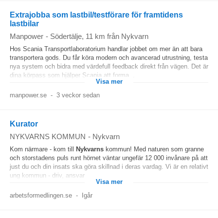
Extrajobba som lastbil/testförare för framtidens
lastbilar
Manpower
-
Södertälje
, 11 km från Nykvarn
Hos Scania Transportlaboratorium handlar jobbet om mer än att bara
transportera gods. Du får köra modern och avancerad utrustning, testa
nya system och bidra med värdefull feedback direkt från vägen. Det är
dina körpass som hjälper Scania att forma...
Visa mer
manpower.se
-
3 veckor sedan
Kurator
NYKVARNS KOMMUN
-
Nykvarn
Kom närmare - kom till
Nykvarns
kommun! Med naturen som granne
och storstadens puls runt hörnet väntar ungefär 12 000 invånare på att
just du och din insats ska göra skillnad i deras vardag. Vi är en relativt
ung kommun - driv, ansvar...
Visa mer
arbetsformedlingen.se
-
Igår