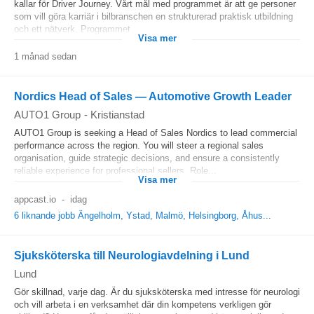
kallar för Driver Journey. Vårt mål med programmet är att ge personer
som vill göra karriär i bilbranschen en strukturerad praktisk utbildning
och ett nätverk. Programmet...
Visa mer
1 månad sedan
Nordics Head of Sales — Automotive Growth Leader
AUTO1 Group
-
Kristianstad
AUTO1 Group is seeking a Head of Sales Nordics to lead commercial
performance across the region. You will steer a regional sales
organisation, guide strategic decisions, and ensure a consistently
reliable experience for professional sellers. Role...
Visa mer
appcast.io
-
idag
6 liknande jobb Ängelholm, Ystad, Malmö, Helsingborg, Åhus...
Sjuksköterska till Neurologiavdelning i Lund
Lund
Gör skillnad, varje dag. Är du sjuksköterska med intresse för neurologi
och vill arbeta i en verksamhet där din kompetens verkligen gör