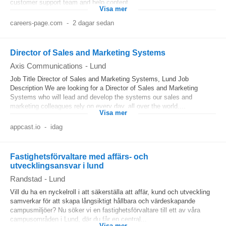
customer support team and help content...
Visa mer
careers-page.com
-
2 dagar sedan
Director of Sales and Marketing Systems
Axis Communications
-
Lund
Job Title Director of Sales and Marketing Systems, Lund Job
Description We are looking for a Director of Sales and Marketing
Systems who will lead and develop the systems our sales and
marketing colleagues rely on every day, all over the world....
Visa mer
appcast.io
-
idag
Fastighetsförvaltare med affärs- och
utvecklingsansvar i lund
Randstad
-
Lund
Vill du ha en nyckelroll i att säkerställa att affär, kund och utveckling
samverkar för att skapa långsiktigt hållbara och värdeskapande
campusmiljöer? Nu söker vi en fastighetsförvaltare till ett av våra
campusområden i Lund, där du får en central...