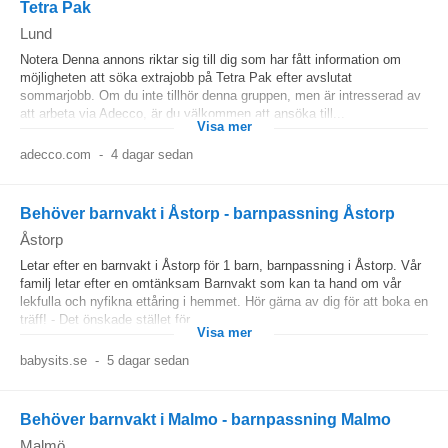
Tetra Pak
Lund
Notera Denna annons riktar sig till dig som har fått information om
möjligheten att söka extrajobb på Tetra Pak efter avslutat
sommarjobb. Om du inte tillhör denna gruppen, men är intresserad av
att arbeta via Adecco, är du välkommen att ansöka till...
Visa mer
adecco.com
-
4 dagar sedan
Behöver barnvakt i Åstorp - barnpassning Åstorp
Åstorp
Letar efter en barnvakt i Åstorp för 1 barn, barnpassning i Åstorp. Vår
familj letar efter en omtänksam Barnvakt som kan ta hand om vår
lekfulla och nyfikna ettåring i hemmet. Hör gärna av dig för att boka en
träff! - Det önskade stället för...
Visa mer
babysits.se
-
5 dagar sedan
Behöver barnvakt i Malmo - barnpassning Malmo
Malmö