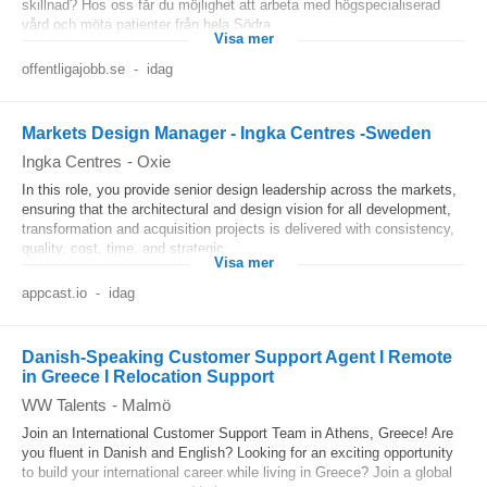
skillnad? Hos oss får du möjlighet att arbeta med högspecialiserad
vård och möta patienter från hela Södra...
Visa mer
offentligajobb.se
-
idag
Markets Design Manager - Ingka Centres -Sweden
Ingka Centres
-
Oxie
In this role, you provide senior design leadership across the markets,
ensuring that the architectural and design vision for all development,
transformation and acquisition projects is delivered with consistency,
quality, cost, time, and strategic...
Visa mer
appcast.io
-
idag
Danish-Speaking Customer Support Agent I Remote
in Greece I Relocation Support
WW Talents
-
Malmö
Join an International Customer Support Team in Athens, Greece! Are
you fluent in Danish and English? Looking for an exciting opportunity
to build your international career while living in Greece? Join a global