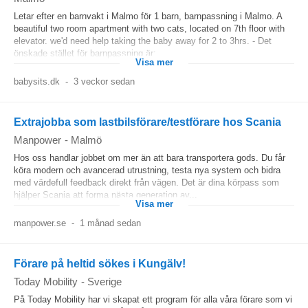
Letar efter en barnvakt i Malmo för 1 barn, barnpassning i Malmo. A
beautiful two room apartment with two cats, located on 7th floor with
elevator. we'd need help taking the baby away for 2 to 3hrs. - Det
önskade stället för barnpassning är:...
Visa mer
babysits.dk
-
3 veckor sedan
Extrajobba som lastbilsförare/testförare hos Scania
Manpower
-
Malmö
Hos oss handlar jobbet om mer än att bara transportera gods. Du får
köra modern och avancerad utrustning, testa nya system och bidra
med värdefull feedback direkt från vägen. Det är dina körpass som
hjälper Scania att forma nästa generation av...
Visa mer
manpower.se
-
1 månad sedan
Förare på heltid sökes i Kungälv!
Today Mobility
-
Sverige
På Today Mobility har vi skapat ett program för alla våra förare som vi