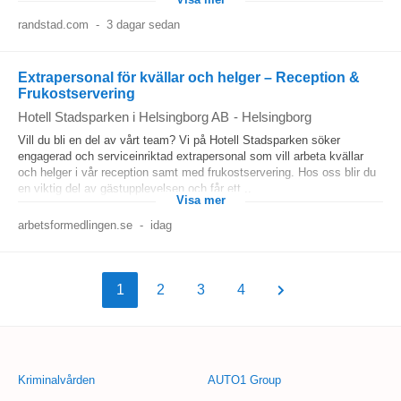
Visa mer
randstad.com
-
3 dagar sedan
Extrapersonal för kvällar och helger – Reception &
Frukostservering
Hotell Stadsparken i Helsingborg AB
-
Helsingborg
Vill du bli en del av vårt team? Vi på Hotell Stadsparken söker
engagerad och serviceinriktad extrapersonal som vill arbeta kvällar
och helger i vår reception samt med frukostservering. Hos oss blir du
en viktig del av gästupplevelsen och får ett...
Visa mer
arbetsformedlingen.se
-
idag
1
2
3
4
Kriminalvården
AUTO1 Group