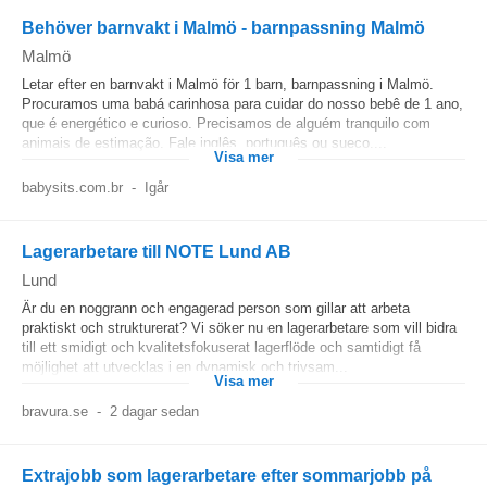
Behöver barnvakt i Malmö - barnpassning Malmö
Malmö
Letar efter en barnvakt i Malmö för 1 barn, barnpassning i Malmö.
Procuramos uma babá carinhosa para cuidar do nosso bebê de 1 ano,
que é energético e curioso. Precisamos de alguém tranquilo com
animais de estimação. Fale inglês, português ou sueco....
Visa mer
babysits.com.br
-
Igår
Lagerarbetare till NOTE Lund AB
Lund
Är du en noggrann och engagerad person som gillar att arbeta
praktiskt och strukturerat? Vi söker nu en lagerarbetare som vill bidra
till ett smidigt och kvalitetsfokuserat lagerflöde och samtidigt få
möjlighet att utvecklas i en dynamisk och trivsam...
Visa mer
bravura.se
-
2 dagar sedan
Extrajobb som lagerarbetare efter sommarjobb på