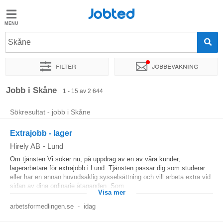
Jobted
Jobted
Jobb
Skåne
Filter
Jobbevakning
Löner
Sortera efter
Företag
Rekryterare
Typ av jobb
Lön
Jobb i Skåne
1 - 15 av 2 644
Sökresultat - jobb i Skåne
Extrajobb - lager
Hirely AB
-
Lund
Om tjänsten Vi söker nu, på uppdrag av en av våra kunder,
lagerarbetare för extrajobb i Lund. Tjänsten passar dig som studerar
eller har en annan huvudsaklig sysselsättning och vill arbeta extra vid
sidan av dina ordinarie åtaganden. Som...
Visa mer
arbetsformedlingen.se
-
idag