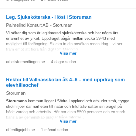
Leg. Sjuksköterska - Höst i Storuman
Palmelind Konsult AB
-
Storuman
Vi söker dig som är legitimerad sjuksköterska och har några års
erfarenhet av yrket. Uppdraget pågår mellan vecka 39-43 med
möjlighet till förlängning. Skicka in din ansökan redan idag – vi ser
fram emot att höra från dig! Om Magnifiq...
Visa mer
arbetsformedlingen.se
-
4 dagar sedan
Rektor till Vallnässkolan åk 4–6 – med uppdrag som
elevhälsochef
Storuman
Storumans
kommun ligger i Södra Lappland och erbjuder små, trygga
skolmiljöer där närheten till natur och friluftsliv sätter sin prägel på
både vardag och arbetsliv. Här bor cirka 5500 personer och en stark
känsla av gemenskap präglar både tätorter...
Visa mer
offentligajobb.se
-
1 månad sedan