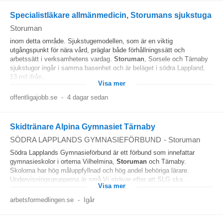
Specialistläkare allmänmedicin, Storumans sjukstuga
Storuman
inom detta område. Sjukstugemodellen, som är en viktig
utgångspunkt för nära vård, präglar både förhållningssätt och
arbetssätt i verksamhetens vardag.
Storuman
, Sorsele och Tärnaby
sjukstugor ingår i samma basenhet och är beläget i södra Lappland,
13 mil ifrån...
Visa mer
offentligajobb.se
-
4 dagar sedan
Skidtränare Alpina Gymnasiet Tärnaby
SÖDRA LAPPLANDS GYMNASIEFÖRBUND
-
Storuman
Södra Lapplands Gymnasieförbund är ett förbund som innefattar
gymnasieskolor i orterna Vilhelmina,
Storuman
och Tärnaby.
Skolorna har hög måluppfyllnad och hög andel behöriga lärare.
Undervisningsgrupperna är små Vi strävar efter att SLG ska...
Visa mer
arbetsformedlingen.se
-
Igår