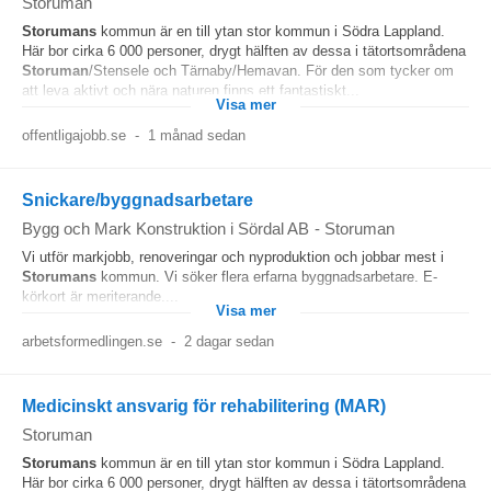
Storuman
Storumans
kommun är en till ytan stor kommun i Södra Lappland.
Här bor cirka 6 000 personer, drygt hälften av dessa i tätortsområdena
Storuman
/Stensele och Tärnaby/Hemavan. För den som tycker om
att leva aktivt och nära naturen finns ett fantastiskt...
Visa mer
offentligajobb.se
-
1 månad sedan
Snickare/byggnadsarbetare
Bygg och Mark Konstruktion i Sördal AB
-
Storuman
Vi utför markjobb, renoveringar och nyproduktion och jobbar mest i
Storumans
kommun. Vi söker flera erfarna byggnadsarbetare. E-
körkort är meriterande....
Visa mer
arbetsformedlingen.se
-
2 dagar sedan
Medicinskt ansvarig för rehabilitering (MAR)
Storuman
Storumans
kommun är en till ytan stor kommun i Södra Lappland.
Här bor cirka 6 000 personer, drygt hälften av dessa i tätortsområdena