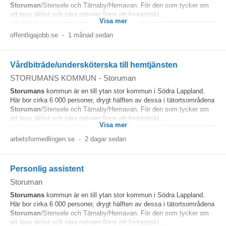
Storuman
/Stensele och Tärnaby/Hemavan. För den som tycker om
att leva aktivt och nära naturen finns ett fantastiskt...
Visa mer
offentligajobb.se
-
1 månad sedan
Vårdbiträde/undersköterska till hemtjänsten
STORUMANS KOMMUN
-
Storuman
Storumans
kommun är en till ytan stor kommun i Södra Lappland.
Här bor cirka 6 000 personer, drygt hälften av dessa i tätortsområdena
Storuman
/Stensele och Tärnaby/Hemavan. För den som tycker om
att leva aktivt och nära naturen finns ett fantastiskt...
Visa mer
arbetsformedlingen.se
-
2 dagar sedan
Personlig assistent
Storuman
Storumans
kommun är en till ytan stor kommun i Södra Lappland.
Här bor cirka 6 000 personer, drygt hälften av dessa i tätortsområdena
Storuman
/Stensele och Tärnaby/Hemavan. För den som tycker om
att leva aktivt och nära naturen finns ett fantastiskt...