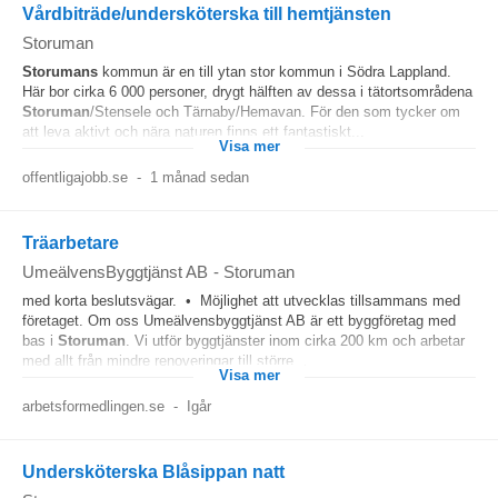
Vårdbiträde/undersköterska till hemtjänsten
Storuman
Storumans
kommun är en till ytan stor kommun i Södra Lappland.
Här bor cirka 6 000 personer, drygt hälften av dessa i tätortsområdena
Storuman
/Stensele och Tärnaby/Hemavan. För den som tycker om
att leva aktivt och nära naturen finns ett fantastiskt...
Visa mer
offentligajobb.se
-
1 månad sedan
Träarbetare
UmeälvensByggtjänst AB
-
Storuman
med korta beslutsvägar. • Möjlighet att utvecklas tillsammans med
företaget. Om oss Umeälvensbyggtjänst AB är ett byggföretag med
bas i
Storuman
. Vi utför byggtjänster inom cirka 200 km och arbetar
med allt från mindre renoveringar till större...
Visa mer
arbetsformedlingen.se
-
Igår
Undersköterska Blåsippan natt