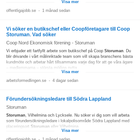
Visa mer
offentligajobb.se
-
1 månad sedan
Vi söker en butikschef eller Coopföretagare till Coop
Storuman. Vad söker
Coop Nord Ekonomisk förening
-
Storuman
Vi erbjuder ett fartfyllt arbete som butikschef på Coop
Storuman
. Du
blir drivande i vårt målinriktade team som vill skapa branschens bästa
kundmöte och arbetar hårt tillsammans varje dag för att ge våra ägare
– medlemmarna – största möjliga nytta...
Visa mer
arbetsformedlingen.se
-
4 dagar sedan
Förundersökningsledare till Södra Lappland
Storuman
Storuman
, Vilhelmina och Lycksele. Nu söker vi dig som vill arbeta
som förundersökningsledare i lokalpolisområde Södra Lappland med
placeringsort
Storuman
eller Vilhelmina....
Visa mer
offentligajobb.se
-
1 månad sedan