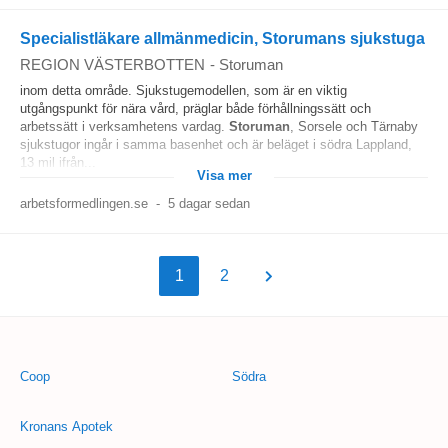
Specialistläkare allmänmedicin, Storumans sjukstuga
REGION VÄSTERBOTTEN
-
Storuman
inom detta område. Sjukstugemodellen, som är en viktig
utgångspunkt för nära vård, präglar både förhållningssätt och
arbetssätt i verksamhetens vardag.
Storuman
, Sorsele och Tärnaby
sjukstugor ingår i samma basenhet och är beläget i södra Lappland,
13 mil ifrån...
Visa mer
arbetsformedlingen.se
-
5 dagar sedan
1
2
Coop
Södra
Kronans Apotek