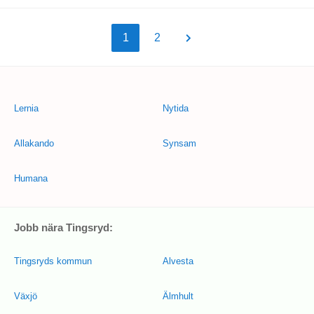
1
2
Lernia
Nytida
Allakando
Synsam
Humana
Jobb nära Tingsryd:
Tingsryds kommun
Alvesta
Växjö
Älmhult