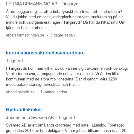
LERNIA BEMANNING AB
-
Tingsryd
Är du noggrann, gillar att arbeta fysiskt och trivs i ett mindre team?
Vill du jobba med ompack, orderplock samt viss truckkörning på ett
mindre och välorganiserat lager i
Tingsryd
? Då har du hittat rätt! Om
tjänsten I rollen arbetar...
arbetsformedlingen.se
-
3 dagar sedan
Informationssäkerhetssamordnare
Tingsryd
I
Tingsryds
kommun vill vi att du känner dig välkommen och delaktig.
Vi alla tar ansvar, är engagerade och visar respekt. Vi är den lilla
kommunen med de stora möjligheterna. Där vi genom våra 1200
medarbetare ständigt utvecklas och trivs...
offentligajobb.se
-
1 månad sedan
Hydraultekniker
Jobcenter in Sweden AB
-
Tingsryd
Sysmec AB är ett småländskt företag med säte i Ljungby. Företaget
grundades 2012 av fyra delägare. Vi har jobbat tillsammans i snart 20