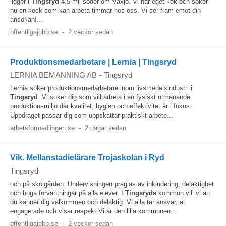
ligger i
Tingsryd
4,5 mil söder om Växjö. Vi har eget kök och söker
nu en kock som kan arbeta timmar hos oss. Vi ser fram emot din
ansökan!...
offentligajobb.se
-
2 veckor sedan
Produktionsmedarbetare | Lernia | Tingsryd
LERNIA BEMANNING AB
-
Tingsryd
Lernia söker produktionsmedarbetare inom livsmedelsindustri i
Tingsryd
. Vi söker dig som vill arbeta i en fysiskt utmanande
produktionsmiljö där kvalitet, hygien och effektivitet är i fokus.
Uppdraget passar dig som uppskattar praktiskt arbete...
arbetsformedlingen.se
-
2 dagar sedan
Vik. Mellanstadielärare Trojaskolan i Ryd
Tingsryd
och på skolgården. Undervisningen präglas av inkludering, delaktighet
och höga förväntningar på alla elever. I
Tingsryds
kommun vill vi att
du känner dig välkommen och delaktig. Vi alla tar ansvar, är
engagerade och visar respekt Vi är den lilla kommunen...
offentligajobb.se
-
2 veckor sedan