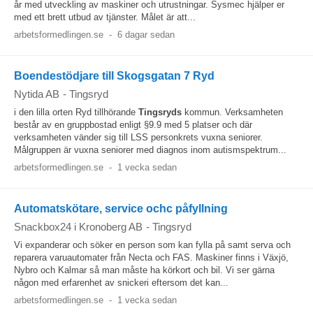
år med utveckling av maskiner och utrustningar. Sysmec hjälper er
med ett brett utbud av tjänster. Målet är att...
arbetsformedlingen.se
-
6 dagar sedan
Boendestödjare till Skogsgatan 7 Ryd
Nytida AB
-
Tingsryd
i den lilla orten Ryd tillhörande
Tingsryds
kommun. Verksamheten
består av en gruppbostad enligt §9.9 med 5 platser och där
verksamheten vänder sig till LSS personkrets vuxna seniorer.
Målgruppen är vuxna seniorer med diagnos inom autismspektrum...
arbetsformedlingen.se
-
1 vecka sedan
Automatskötare, service ochc påfyllning
Snackbox24 i Kronoberg AB
-
Tingsryd
Vi expanderar och söker en person som kan fylla på samt serva och
reparera varuautomater från Necta och FAS. Maskiner finns i Växjö,
Nybro och Kalmar så man måste ha körkort och bil. Vi ser gärna
någon med erfarenhet av snickeri eftersom det kan...
arbetsformedlingen.se
-
1 vecka sedan