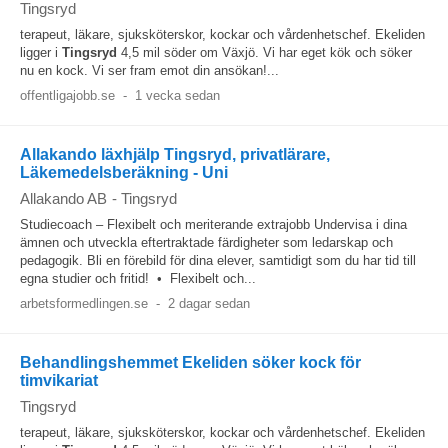
Tingsryd
terapeut, läkare, sjuksköterskor, kockar och vårdenhetschef. Ekeliden
ligger i
Tingsryd
4,5 mil söder om Växjö. Vi har eget kök och söker
nu en kock. Vi ser fram emot din ansökan!...
offentligajobb.se
-
1 vecka sedan
Allakando läxhjälp Tingsryd, privatlärare,
Läkemedelsberäkning - Uni
Allakando AB
-
Tingsryd
Studiecoach – Flexibelt och meriterande extrajobb Undervisa i dina
ämnen och utveckla eftertraktade färdigheter som ledarskap och
pedagogik. Bli en förebild för dina elever, samtidigt som du har tid till
egna studier och fritid! • Flexibelt och...
arbetsformedlingen.se
-
2 dagar sedan
Behandlingshemmet Ekeliden söker kock för
timvikariat
Tingsryd
terapeut, läkare, sjuksköterskor, kockar och vårdenhetschef. Ekeliden