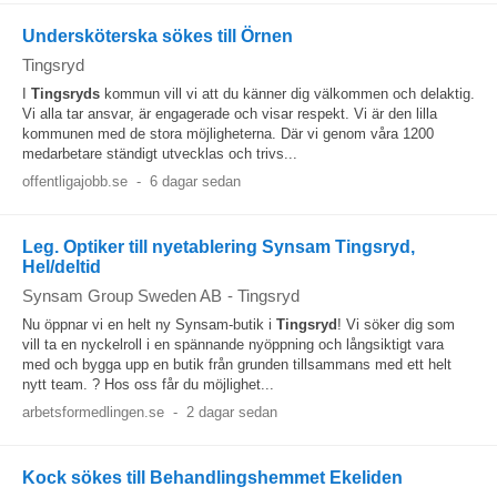
Undersköterska sökes till Örnen
Tingsryd
I
Tingsryds
kommun vill vi att du känner dig välkommen och delaktig.
Vi alla tar ansvar, är engagerade och visar respekt. Vi är den lilla
kommunen med de stora möjligheterna. Där vi genom våra 1200
medarbetare ständigt utvecklas och trivs...
offentligajobb.se
-
6 dagar sedan
Leg. Optiker till nyetablering Synsam Tingsryd,
Hel/deltid
Synsam Group Sweden AB
-
Tingsryd
Nu öppnar vi en helt ny Synsam-butik i
Tingsryd
! Vi söker dig som
vill ta en nyckelroll i en spännande nyöppning och långsiktigt vara
med och bygga upp en butik från grunden tillsammans med ett helt
nytt team. ? Hos oss får du möjlighet...
arbetsformedlingen.se
-
2 dagar sedan
Kock sökes till Behandlingshemmet Ekeliden