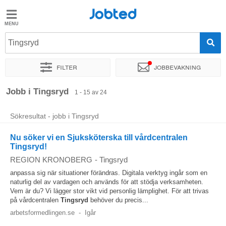
Jobted
Jobted
Jobb
Tingsryd
Filter
Jobbevakning
Löner
Sortera efter
Exakt plats
Företag
Rekryterare
Jobb i Tingsryd
1 - 15 av 24
Sökresultat - jobb i Tingsryd
Nu söker vi en Sjuksköterska till vårdcentralen
Tingsryd!
REGION KRONOBERG
-
Tingsryd
anpassa sig när situationer förändras. Digitala verktyg ingår som en
naturlig del av vardagen och används för att stödja verksamheten.
Vem är du? Vi lägger stor vikt vid personlig lämplighet. För att trivas
på vårdcentralen
Tingsryd
behöver du precis...
arbetsformedlingen.se
-
Igår