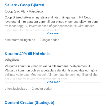
Säljare - Coop Bjärred
Coop Syd AB
-
Vårgårda
Coop Bjärred söker en ny säljare till vårt härliga team! På Coop
levererar vi inte bara bra varor till bra priser, vi ser oss själv lite som
ett kinder ägg. Vi levererar alltid något spännande till våra kunder,
något man kan leka med (främst i köket...
Visa mer
arbetsformedlingen.se
-
2 dagar sedan
Kurator 40% till Hol skola
Vårgårda
Vårgårda kommun – här lyckas vi tillsammans! Välkommen till
Vårgårda kommun och en arbetsplats där du får utvecklas och göra
skillnad varje dag. Med respektfullt bemötande och hög tillgänglighet
gör vi allt för att leverera välfärdstjänster som...
Visa mer
offentligajobb.se
-
1 vecka sedan
Content Creator (Studiejob)