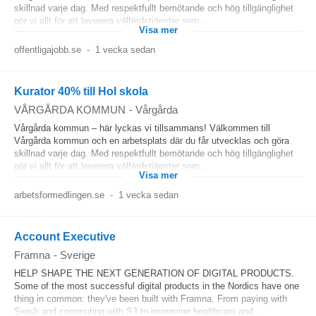
skillnad varje dag. Med respektfullt bemötande och hög tillgänglighet
gör vi allt för att leverera välfärdstjänster som...
Visa mer
offentligajobb.se
-
1 vecka sedan
Kurator 40% till Hol skola
VÅRGÅRDA KOMMUN
-
Vårgårda
Vårgårda kommun – här lyckas vi tillsammans! Välkommen till
Vårgårda kommun och en arbetsplats där du får utvecklas och göra
skillnad varje dag. Med respektfullt bemötande och hög tillgänglighet
gör vi allt för att leverera välfärdstjänster som...
Visa mer
arbetsformedlingen.se
-
1 vecka sedan
Account Executive
Framna
-
Sverige
HELP SHAPE THE NEXT GENERATION OF DIGITAL PRODUCTS.
Some of the most successful digital products in the Nordics have one
thing in common: they've been built with Framna. From paying with
Swish and commuting with SJ to improving healthcare and...