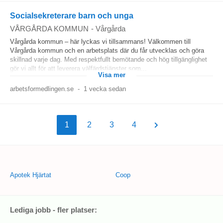
Socialsekreterare barn och unga
VÅRGÅRDA KOMMUN
-
Vårgårda
Vårgårda kommun – här lyckas vi tillsammans! Välkommen till
Vårgårda kommun och en arbetsplats där du får utvecklas och göra
skillnad varje dag. Med respektfullt bemötande och hög tillgänglighet
gör vi allt för att leverera välfärdstjänster som...
Visa mer
arbetsformedlingen.se
-
1 vecka sedan
1
2
3
4
Apotek Hjärtat
Coop
Lediga jobb - fler platser: