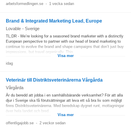
arbetsformedlingen.se
-
1 vecka sedan
Brand & Integrated Marketing Lead, Europe
Lovable
-
Sverige
TL;DR - We’re looking for a seasoned brand marketer with a distinctly
European perspective to partner with our head of brand marketing to
continue to evolve the brand and shape campaigns that don’t just buy
impressions, but travel organically. This...
Visa mer
idag
Veterinär till Distriktsveterinärerna Vårgårda
Vårgårda
Är du beredd att jobba i en samhällsbärande verksamhet? För att alla
djur i Sverige ska få förutsättningar att leva ett så bra liv som möjligt
finns Distriktsveterinärerna. Med beredskap dygnet runt, mottagningar
över hela landet och bred...
Visa mer
offentligajobb.se
-
2 veckor sedan