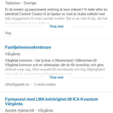
Toptutors
-
Sverige
Er du kreativ og passioneret omkring at lave videoer? Vi leder efter en
talentfuld Content Creator til at hjælpe os med at skabe indhold med
højt engagement til vores sociale medier. Det er en rolle til dig, der har
en ægte interesse for skole og...
Visa mer
idag
Familjehemssekreterare
Vårgårda
Vårgårda kommun – här lyckas vi tillsammans! Välkommen till
Vårgårda kommun och en arbetsplats där du får utvecklas och göra
skillnad varje dag. Med respektfullt bemötande och hög tillgänglighet
gör vi allt för att leverera välfärdstjänster som...
Visa mer
offentligajobb.se
-
1 vecka sedan
Farmaceut med LMA behörighet till ICA Kvantum
Vårgårda
Apotek Hjärtat AB
-
Vårgårda