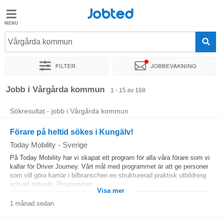
Jobted
Jobted
Jobb
Vårgårda kommun
Filter
Jobbevakning
Löner
Sortera efter
Företag
Jobb i Vårgårda kommun
1 - 15 av 168
Sökresultat - jobb i Vårgårda kommun
Förare på heltid sökes i Kungälv!
Today Mobility
-
Sverige
På Today Mobility har vi skapat ett program för alla våra förare som vi
kallar för Driver Journey. Vårt mål med programmet är att ge personer
som vill göra karriär i bilbranschen en strukturerad praktisk utbildning
och ett nätverk. Programmet...
Visa mer
1 månad sedan