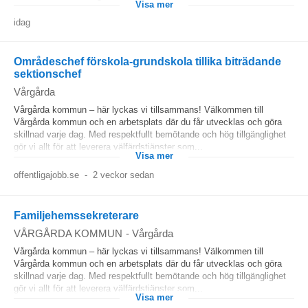
Visa mer
idag
Områdeschef förskola-grundskola tillika biträdande
sektionschef
Vårgårda
Vårgårda kommun – här lyckas vi tillsammans! Välkommen till
Vårgårda kommun och en arbetsplats där du får utvecklas och göra
skillnad varje dag. Med respektfullt bemötande och hög tillgänglighet
gör vi allt för att leverera välfärdstjänster som...
Visa mer
offentligajobb.se
-
2 veckor sedan
Familjehemssekreterare
VÅRGÅRDA KOMMUN
-
Vårgårda
Vårgårda kommun – här lyckas vi tillsammans! Välkommen till
Vårgårda kommun och en arbetsplats där du får utvecklas och göra
skillnad varje dag. Med respektfullt bemötande och hög tillgänglighet
gör vi allt för att leverera välfärdstjänster som...
Visa mer