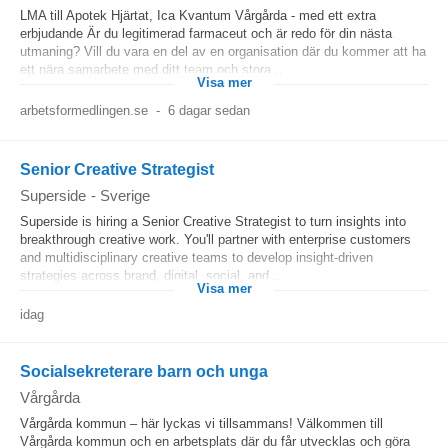
LMA till Apotek Hjärtat, Ica Kvantum Vårgårda - med ett extra
erbjudande Är du legitimerad farmaceut och är redo för din nästa
utmaning? Vill du vara en del av en organisation där du kommer att ha
ett nära samarbete med ditt team och stora...
Visa mer
arbetsformedlingen.se
-
6 dagar sedan
Senior Creative Strategist
Superside
-
Sverige
Superside is hiring a Senior Creative Strategist to turn insights into
breakthrough creative work. You'll partner with enterprise customers
and multidisciplinary creative teams to develop insight-driven
strategies across brand, digital, social, and...
Visa mer
idag
Socialsekreterare barn och unga
Vårgårda
Vårgårda kommun – här lyckas vi tillsammans! Välkommen till
Vårgårda kommun och en arbetsplats där du får utvecklas och göra