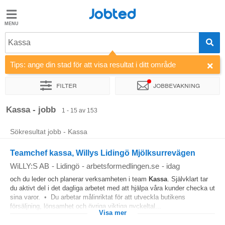
Jobted
Jobted
Jobb
Kassa
Tips: ange din stad för att visa resultat i ditt område
Löner
Filter
Jobbevakning
Sortera efter
Företag
Typ av jobb
Kassa - jobb
1 - 15 av 153
Sökresultat jobb - Kassa
Teamchef kassa, Willys Lidingö Mjölksurrevägen
WiLLY:S AB
-
Lidingö
-
arbetsformedlingen.se
-
idag
och du leder och planerar verksamheten i team
Kassa
. Självklart tar
du aktivt del i det dagliga arbetet med att hjälpa våra kunder checka ut
sina varor. • Du arbetar målinriktat för att utveckla butikens
försäljning, lönsamhet och övriga viktiga nyckeltal...
Visa mer