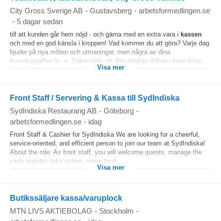
City Gross Sverige AB
-
Gustavsberg
-
arbetsformedlingen.se
-
5 dagar sedan
till att kunden går hem nöjd - och gärna med en extra vara i
kassen
och med en god känsla i kroppen! Vad kommer du att göra? Varje dag
bjuder på nya möten och utmaningar, men några av dina
huvuduppgifter är: • Säkerställa att den dagliga driften i kassalinje...
Visa mer
Front Staff / Servering & Kassa till SydIndiska
SydIndiska Restaurang AB
-
Göteborg
-
arbetsformedlingen.se
-
idag
Front Staff & Cashier for SydIndiska We are looking for a cheerful,
service-oriented, and efficient person to join our team at SydIndiska!
About the role: As front staff, you will welcome guests, manage the
cash register, take orders, serve food...
Visa mer
Butikssäljare kassa/varuplock
MTN LIVS AKTIEBOLAG
-
Stockholm
-