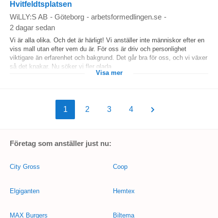
Hvitfeldtsplatsen
WiLLY:S AB
-
Göteborg
-
arbetsformedlingen.se
-
2 dagar sedan
Vi är alla olika. Och det är härligt! Vi anställer inte människor efter en
viss mall utan efter vem du är. För oss är driv och personlighet
viktigare än erfarenhet och bakgrund. Det går bra för oss, och vi växer
så det knakar. Nu söker vi fler glada...
Visa mer
1
2
3
4
Företag som anställer just nu:
City Gross
Coop
Elgiganten
Hemtex
MAX Burgers
Biltema