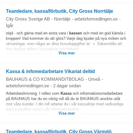
Teamledare, kassa/förbutik, City Gross Norrtälje
City Gross Sverige AB
-
Norrtälje
-
arbetsformedlingen.se
-
Igår
nöjd - och gärna med en extra vara i
kassen
och med en god känsla i
kroppen! Vad kommer du att göra? Varje dag bjuder på nya möten och
utmaningar, men några av dina huvuduppgifter är: • Säkerställa att
den dagliga driften i kassalinje och förbutik...
Visa mer
Kassa & infomedarbetare Vikariat deltid
BAUHAUS & CO KOMMANDITBOLAG
-
Umeå
-
arbetsformedlingen.se
-
2 dagar sedan
Arbetsbeskrivning: I rollen som
Kassa
och informationsmedarbetare
på BAUHAUS har du en viktig roll då du är BAUHAUS ansikte utåt
mot våra kunder. I din roll arbetar du i vår kassalinje med sedvanliga
kassauppgifter samt i vår informationsdisk...
Visa mer
Teamledare, kassa/förbutik, City Gross Värmdö