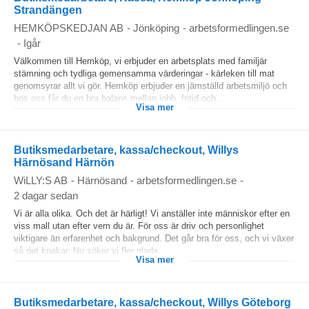
Strandängen
HEMKÖPSKEDJAN AB
-
Jönköping
-
arbetsformedlingen.se
-
Igår
Välkommen till Hemköp, vi erbjuder en arbetsplats med familjär
stämning och tydliga gemensamma värderingar - kärleken till mat
genomsyrar allt vi gör. Hemköp erbjuder en jämställd arbetsmiljö och
hos oss får du en bra balans mellan jobb, fritid och...
Visa mer
Butiksmedarbetare, kassa/checkout, Willys
Härnösand Härnön
WiLLY:S AB
-
Härnösand
-
arbetsformedlingen.se
-
2 dagar sedan
Vi är alla olika. Och det är härligt! Vi anställer inte människor efter en
viss mall utan efter vem du är. För oss är driv och personlighet
viktigare än erfarenhet och bakgrund. Det går bra för oss, och vi växer
så det knakar. Nu söker vi fler glada...
Visa mer
Butiksmedarbetare, kassa/checkout, Willys Göteborg