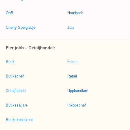
ÖoB
Hornbach
Cherry Spelglädje
Jula
Fler jobb – Detaljhandel:
Butik
Florist
Butikschef
Retail
Detaljhandel
Upphandlare
Butikssäljare
Inköpschef
Butikskonsulent