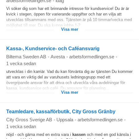
arbetsformedlingen.se
-
idag
Vi söker dig som har ett brinnande intresse för kundservice! Du är är
kvick i stegen, öppen för varierande uppgifter och har en vilja att
utvecklas tillsammans med oss. Tjänsten är på 10 timmar/vecka med
möjlighet till mer. Du ska kunna jobba 1-2...
Visa mer
Kassa-, Kundservice- och Caféansvarig
Biltema Sweden AB
-
Avesta
-
arbetsformedlingen.se
-
1 vecka sedan
utvecklas i din karriär. Vad du kan förvänta dig av tjänsten Du kommer
att vara en viktig del av varuhusets ledningsgrupp med ett
övergripande ansvar för att driva och utveckla våra avdelningar för
kassa
, kundservice och café. Du ansvarar för planering...
Visa mer
Teamledare, kassa/förbutik, City Gross Gränby
City Gross Sverige AB
-
Uppsala
-
arbetsformedlingen.se
-
1 vecka sedan
nöjd - och gärna med en extra vara i
kassen
och med en god känsla i