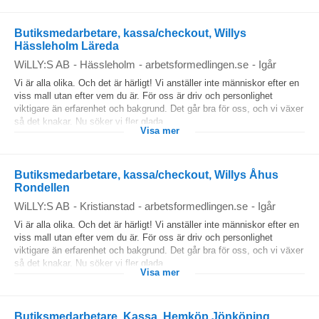
Butiksmedarbetare, kassa/checkout, Willys
Hässleholm Läreda
WiLLY:S AB
-
Hässleholm
-
arbetsformedlingen.se
-
Igår
Vi är alla olika. Och det är härligt! Vi anställer inte människor efter en
viss mall utan efter vem du är. För oss är driv och personlighet
viktigare än erfarenhet och bakgrund. Det går bra för oss, och vi växer
så det knakar. Nu söker vi fler glada...
Visa mer
Butiksmedarbetare, kassa/checkout, Willys Åhus
Rondellen
WiLLY:S AB
-
Kristianstad
-
arbetsformedlingen.se
-
Igår
Vi är alla olika. Och det är härligt! Vi anställer inte människor efter en
viss mall utan efter vem du är. För oss är driv och personlighet
viktigare än erfarenhet och bakgrund. Det går bra för oss, och vi växer
så det knakar. Nu söker vi fler glada...
Visa mer
Butiksmedarbetare, Kassa, Hemköp Jönköping