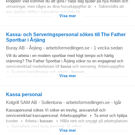
kroppen! Vad kommer du att göra? Varje dag bjuder på nya möten och
utmaningar, men några av dina huvuduppgifter är: • Säkerställa att
den dagliga driften i kassalinje och förbutik...
Visa mer
Kassa- och Serveringspersonal sökes till The Father
Sportbar i Årjäng
Buray AB
-
Årjäng
-
arbetsformedlingen.se
-
1 vecka sedan
Vill du arbeta i en modern sportbar med högt tempo och härlig
stämning? The Father Sportbar i Årjäng söker nu en engagerad och
serviceinriktad medarbetare till
kassa
och servering. Arbetsuppgifter
• Ta emot beställningar och arbeta i
kassan
...
Visa mer
Kassa personal
Kolgrill SAM AB
-
Sollentuna
-
arbetsformedlingen.se
-
Igår
Kassapersonal sökes Vi söker en trevlig, ansvarsfull och
serviceinriktad kassapersonal. Arbetsuppgifter: • Ta emot och hjälpa
kunder. • Arbeta i
kassan
. • Hålla rent och snyggt på arbetsplatsen.
• Samarbeta med övrig personal. Vi söker...
Visa mer