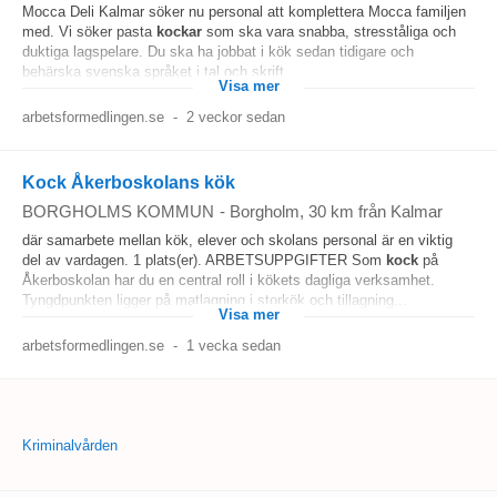
Mocca Deli Kalmar söker nu personal att komplettera Mocca familjen
med. Vi söker pasta
kockar
som ska vara snabba, stresståliga och
duktiga lagspelare. Du ska ha jobbat i kök sedan tidigare och
behärska svenska språket i tal och skrift...
Visa mer
arbetsformedlingen.se
-
2 veckor sedan
Kock Åkerboskolans kök
BORGHOLMS KOMMUN
-
Borgholm
, 30 km från Kalmar
där samarbete mellan kök, elever och skolans personal är en viktig
del av vardagen. 1 plats(er). ARBETSUPPGIFTER Som
kock
på
Åkerboskolan har du en central roll i kökets dagliga verksamhet.
Tyngdpunkten ligger på matlagning i storkök och tillagning...
Visa mer
arbetsformedlingen.se
-
1 vecka sedan
Kriminalvården