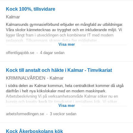
Kock 100%, tillsvidare
Kalmar
Kalmarsunds gymnasieförbund erbjuder en mångfald av utbildningar.
Våra skolor kännetecknas av trygghet och en inkluderande miljö. Vi
ligger långt fram i utvecklingen och kombinerar IT med modern
pedagogik. Tillsammans skapar detta fler möjligheter...
Visa mer
offentligajobb.se
-
4 dagar sedan
Kock till anstalt och häkte i Kalmar - Timvikariat
KRIMINALVÅRDEN
-
Kalmar
i södra delen av Kalmar kommun, hela centralköket kommer då utgå
därifrån i helt nya kökslokaler med en modern maskinpark.
Arbetsbeskrivning Vi på verksamhetsområde Kalmar söker nu en
kunnig och kreativ
kock
för timvikariat i anstaltens kök. Vi söker...
Visa mer
arbetsformedlingen.se
-
3 veckor sedan
Kock Åkerboskolans kök