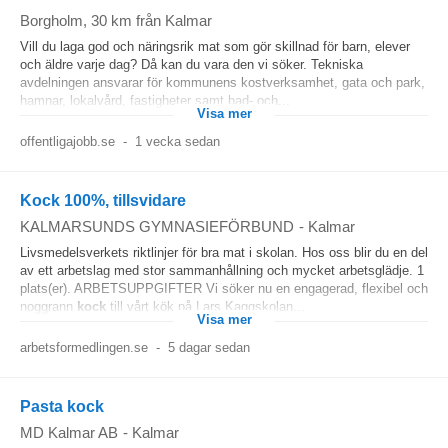
Borgholm
, 30 km från Kalmar
Vill du laga god och näringsrik mat som gör skillnad för barn, elever
och äldre varje dag? Då kan du vara den vi söker. Tekniska
avdelningen ansvarar för kommunens kostverksamhet, gata och park,
hamnar, lokalvård, fastigheter samt bad- och...
Visa mer
offentligajobb.se
-
1 vecka sedan
Kock 100%, tillsvidare
KALMARSUNDS GYMNASIEFÖRBUND
-
Kalmar
Livsmedelsverkets riktlinjer för bra mat i skolan. Hos oss blir du en del
av ett arbetslag med stor sammanhållning och mycket arbetsglädje. 1
plats(er). ARBETSUPPGIFTER Vi söker nu en engagerad, flexibel och
noggrann
kock
till vårt kök på Lars Kaggskolan...
Visa mer
arbetsformedlingen.se
-
5 dagar sedan
Pasta kock
MD Kalmar AB
-
Kalmar