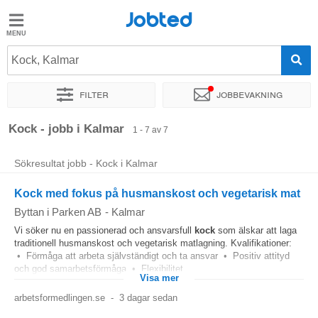
Jobted
Jobted
Jobb
Kock, Kalmar
Filter
Jobbevakning
Löner
Sortera efter
Exakt plats
Företag
Kock - jobb i Kalmar
1 - 7 av 7
Sökresultat jobb - Kock i Kalmar
Kock med fokus på husmanskost och vegetarisk mat
Byttan i Parken AB
-
Kalmar
Vi söker nu en passionerad och ansvarsfull
kock
som älskar att laga
traditionell husmanskost och vegetarisk matlagning. Kvalifikationer:
• Förmåga att arbeta självständigt och ta ansvar • Positiv attityd
och god samarbetsförmåga • Flexibilitet...
Visa mer
arbetsformedlingen.se
-
3 dagar sedan