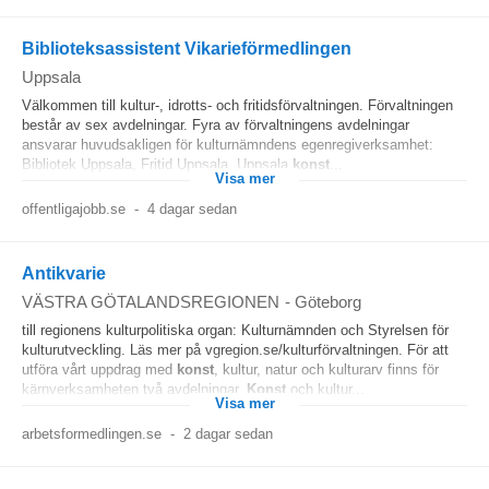
Biblioteksassistent Vikarieförmedlingen
Uppsala
Välkommen till kultur-, idrotts- och fritidsförvaltningen. Förvaltningen
består av sex avdelningar. Fyra av förvaltningens avdelningar
ansvarar huvudsakligen för kulturnämndens egenregiverksamhet:
Bibliotek Uppsala, Fritid Uppsala, Uppsala
konst
...
Visa mer
offentligajobb.se
-
4 dagar sedan
Antikvarie
VÄSTRA GÖTALANDSREGIONEN
-
Göteborg
till regionens kulturpolitiska organ: Kulturnämnden och Styrelsen för
kulturutveckling. Läs mer på vgregion.se/kulturförvaltningen. För att
utföra vårt uppdrag med
konst
, kultur, natur och kulturarv finns för
kärnverksamheten två avdelningar,
Konst
och kultur...
Visa mer
arbetsformedlingen.se
-
2 dagar sedan