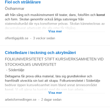
Fiol och stråklärare
Östhammar
allt från sång och musikinstrument till teater, dans, foto/film och
konst
och form. Skolan genomför också årliga satsningar från
statenskulturråd där nya konstformer prövas. Skolan kännetecknas av
decentraliserat arbetssätt där alla orter får tillgång...
Visa mer
offentligajobb.se
-
3 veckor sedan
Cirkelledare i teckning och akrylmåleri
FOLKUNIVERSITETET STIFT KURSVERKSAMHETEN VID
STOCKHOLMS UNIVERSITET
-
Södertälje
Deltagarna får prova olika material, lära sig grundtekniker och
framförallt utveckla sin lust att skapa. Folkuniversitetet i Södertälje
bedriver öppen kursverksamhet inom bland annat ämnesområdet
konst
. Vi vill gärna ha kontakt med dig som kan arbeta...
Visa mer
arbetsformedlingen.se
-
2 dagar sedan