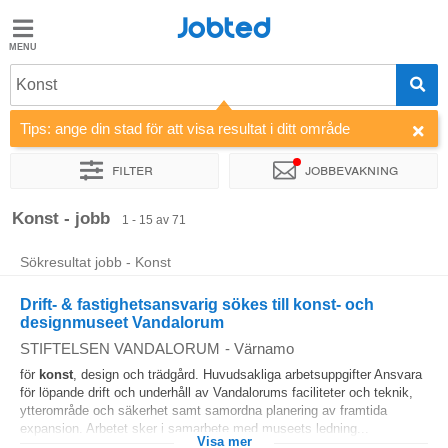
Jobted
Jobted
Jobb
Konst
Tips: ange din stad för att visa resultat i ditt område
Löner
Filter
Jobbevakning
Sortera efter
Företag
Rekryterare
Typ av jobb
Konst - jobb
1 - 15 av 71
Sökresultat jobb - Konst
Drift- & fastighetsansvarig sökes till konst- och
designmuseet Vandalorum
STIFTELSEN VANDALORUM
-
Värnamo
för
konst
, design och trädgård. Huvudsakliga arbetsuppgifter Ansvara
för löpande drift och underhåll av Vandalorums faciliteter och teknik,
ytterområde och säkerhet samt samordna planering av framtida
expansion. Arbetet sker i samarbete med museets ledning...
Visa mer