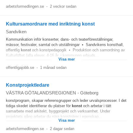
arbetsformedlingen.se
-
2 veckor sedan
Kultursamordnare med inriktning konst
Sandviken
Kommunikation inför konserter, dans- och teaterföreställningar,
mässor, festivaler, samtal och utställningar • Sandvikens konsthall,
offentlig
konst
och konstpedagogik • Produktion och samordning av
Kulturlöftet (alla elever, 4-16 år, i kommunen erbjuds...
Visa mer
offentligajobb.se
-
1 månad sedan
Konstprojektledare
VÄSTRA GÖTALANDSREGIONEN
-
Göteborg
konstprogram, skapar referensgrupper och leder urvalsprocesser. I det
tidiga skedet identifierar du platser för
konst
och arbetar i tätt
samarbete med arkitekt, byggprojekt och verksamhet. Under
projektets gång arbetar du nära konstnärer i egenskap...
Visa mer
arbetsformedlingen.se
-
2 dagar sedan