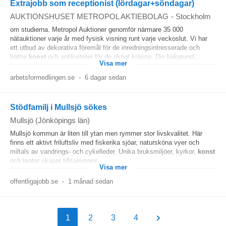
Extrajobb som receptionist (lördagar+söndagar)
AUKTIONSHUSET METROPOL AKTIEBOLAG
-
Stockholm
om studierna. Metropol Auktioner genomför närmare 35 000
nätauktioner varje år med fysisk visning runt varje veckoslut. Vi har
ett utbud av dekorativa föremål för de inredningsintresserade och
bättre
konst
och antikviteter för de riktigt kräsna. Din bakgrund...
Visa mer
arbetsformedlingen.se
-
6 dagar sedan
Stödfamilj i Mullsjö sökes
Mullsjö (Jönköpings län)
Mullsjö kommun är liten till ytan men rymmer stor livskvalitet. Här
finns ett aktivt friluftsliv med fiskerika sjöar, natursköna vyer och
miltals av vandrings- och cykelleder. Unika bruksmiljöer, kyrkor,
konst
och teater skapar tillsammans...
Visa mer
offentligajobb.se
-
1 månad sedan
1
2
3
4