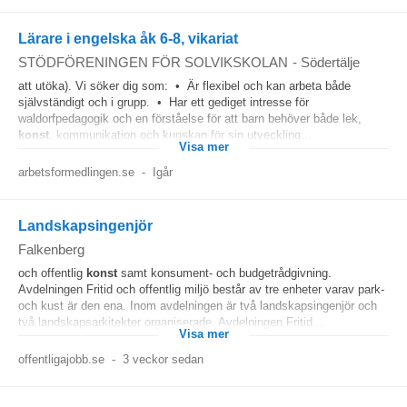
Lärare i engelska åk 6-8, vikariat
STÖDFÖRENINGEN FÖR SOLVIKSKOLAN
-
Södertälje
att utöka). Vi söker dig som: • Är flexibel och kan arbeta både
självständigt och i grupp. • Har ett gediget intresse för
waldorfpedagogik och en förståelse för att barn behöver både lek,
konst
, kommunikation och kunskap för sin utveckling...
Visa mer
arbetsformedlingen.se
-
Igår
Landskapsingenjör
Falkenberg
och offentlig
konst
samt konsument- och budgetrådgivning.
Avdelningen Fritid och offentlig miljö består av tre enheter varav park-
och kust är den ena. Inom avdelningen är två landskapsingenjör och
två landskapsarkitekter organiserade. Avdelningen Fritid...
Visa mer
offentligajobb.se
-
3 veckor sedan