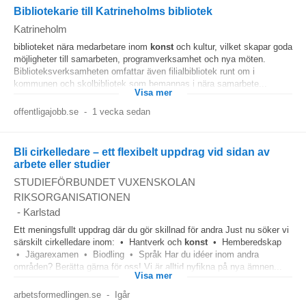
Bibliotekarie till Katrineholms bibliotek
Katrineholm
biblioteket nära medarbetare inom
konst
och kultur, vilket skapar goda
möjligheter till samarbeten, programverksamhet och nya möten.
Biblioteksverksamheten omfattar även filialbibliotek runt om i
kommunen och skolbibliotek som bemannas i nära samarbete...
Visa mer
offentligajobb.se
-
1 vecka sedan
Bli cirkelledare – ett flexibelt uppdrag vid sidan av
arbete eller studier
STUDIEFÖRBUNDET VUXENSKOLAN
RIKSORGANISATIONEN
-
Karlstad
Ett meningsfullt uppdrag där du gör skillnad för andra Just nu söker vi
särskilt cirkelledare inom: • Hantverk och
konst
• Hemberedskap
• Jägarexamen • Biodling • Språk Har du idéer inom andra
områden? Berätta gärna för oss! Vi är alltid nyfikna på nya ämnen...
Visa mer
arbetsformedlingen.se
-
Igår