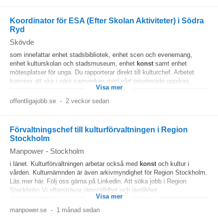
Koordinator för ESA (Efter Skolan Aktiviteter) i Södra
Ryd
Skövde
som innefattar enhet stadsbibliotek, enhet scen och evenemang,
enhet kulturskolan och stadsmuseum, enhet
konst
samt enhet
mötesplatser för unga. Du rapporterar direkt till kulturchef. Arbetet
kommer att ske i nära samverkan med vårt prioriterade uppdrag...
Visa mer
offentligajobb.se
-
2 veckor sedan
Förvaltningschef till kulturförvaltningen i Region
Stockholm
Manpower
-
Stockholm
i länet. Kulturförvaltningen arbetar också med
konst
och kultur i
vården. Kulturnämnden är även arkivmyndighet för Region Stockholm.
Läs mer här. Följ oss gärna på Linkedin. Att söka jobb i Region
Stockholm Vi eftersträvar jämställdhet och jämlikhet...
Visa mer
manpower.se
-
1 månad sedan