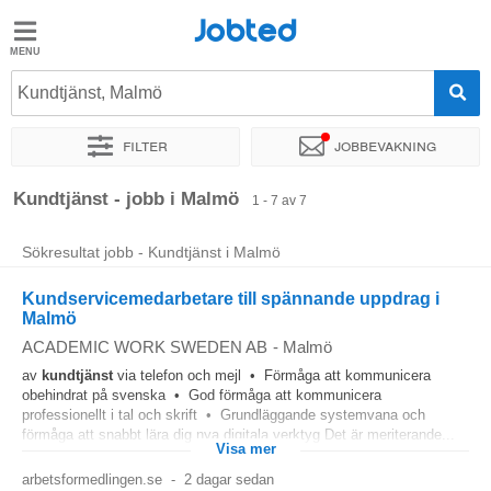
Jobted
Jobted
Jobb
Kundtjänst, Malmö
Filter
Jobbevakning
Löner
Sortera efter
Exakt plats
Företag
Kundtjänst - jobb i Malmö
1 - 7 av 7
Sökresultat jobb - Kundtjänst i Malmö
Kundservicemedarbetare till spännande uppdrag i
Malmö
ACADEMIC WORK SWEDEN AB
-
Malmö
av
kundtjänst
via telefon och mejl • Förmåga att kommunicera
obehindrat på svenska • God förmåga att kommunicera
professionellt i tal och skrift • Grundläggande systemvana och
förmåga att snabbt lära dig nya digitala verktyg Det är meriterande...
Visa mer
arbetsformedlingen.se
-
2 dagar sedan