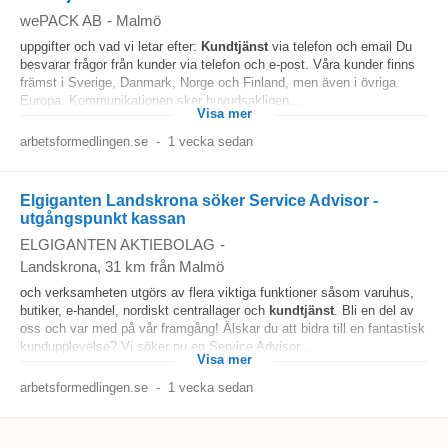
wePACK AB
-
Malmö
uppgifter och vad vi letar efter:
Kundtjänst
via telefon och email Du
besvarar frågor från kunder via telefon och e-post. Våra kunder finns
främst i Sverige, Danmark, Norge och Finland, men även i övriga
Europa. Kommunikationen sker huvudsakligen...
Visa mer
arbetsformedlingen.se
-
1 vecka sedan
Elgiganten Landskrona söker Service Advisor -
utgångspunkt kassan
ELGIGANTEN AKTIEBOLAG
-
Landskrona
, 31 km från Malmö
och verksamheten utgörs av flera viktiga funktioner såsom varuhus,
butiker, e-handel, nordiskt centrallager och
kundtjänst
. Bli en del av
oss och var med på vår framgång! Älskar du att bidra till en fantastisk
kundupplevelse? Vi söker nu en Service Advisor...
Visa mer
arbetsformedlingen.se
-
1 vecka sedan