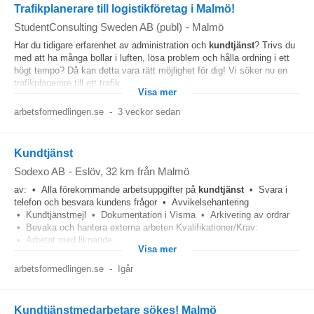
Trafikplanerare till logistikföretag i Malmö!
StudentConsulting Sweden AB (publ)
-
Malmö
Har du tidigare erfarenhet av administration och
kundtjänst
? Trivs du
med att ha många bollar i luften, lösa problem och hålla ordning i ett
högt tempo? Då kan detta vara rätt möjlighet för dig! Vi söker nu en
trafikplanerare till ett trafik...
Visa mer
arbetsformedlingen.se
-
3 veckor sedan
Kundtjänst
Sodexo AB
-
Eslöv
, 32 km från Malmö
av: • Alla förekommande arbetsuppgifter på
kundtjänst
• Svara i
telefon och besvara kundens frågor • Avvikelsehantering
• Kundtjänstmejl • Dokumentation i Visma • Arkivering av ordrar
• Bevaka och hantera externa arbeten Kvalifikationer/Krav:
• Arbetat med liknande...
Visa mer
arbetsformedlingen.se
-
Igår
Kundtjänstmedarbetare sökes! Malmö