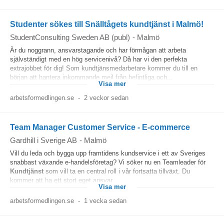
Studenter sökes till Snälltågets kundtjänst i Malmö!
StudentConsulting Sweden AB (publ)
-
Malmö
Är du noggrann, ansvarstagande och har förmågan att arbeta
självständigt med en hög servicenivå? Då har vi den perfekta
extrajobbet för dig! Som kundtjänsmedarbetare kommer du till en
början att hantera inkommande mejl från befintliga och...
Visa mer
arbetsformedlingen.se
-
2 veckor sedan
Team Manager Customer Service - E-commerce
Gardhill i Sverige AB
-
Malmö
Vill du leda och bygga upp framtidens kundservice i ett av Sveriges
snabbast växande e-handelsföretag? Vi söker nu en Teamleader för
Kundtjänst
som vill ta en central roll i vår fortsatta tillväxt. Du
kommer att ha ett stort eget ansvar...
Visa mer
arbetsformedlingen.se
-
1 vecka sedan