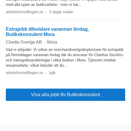
med alla typer av butiksarbete - men vi har...
arbetsformedlingen.se
-
5 dagar sedan
Extrajobb tillsvidare varannan lördag,
Butikskonsulent Mora
Cloetta Sverige AB
-
Mora
Vad vi erbjuder: Vi söker en merchandiser/godisplockare för extrajobb
på förmiddagen varannan lördag där du ansvarar för Cloettas lösvikts-
och naturgodisavdelningar i olika butiker i Mora. Tjänsten innebär
ensamarbete, vilket betyder att du...
arbetsformedlingen.se
-
Igår
Visa alla jobb för Butikskonsulent