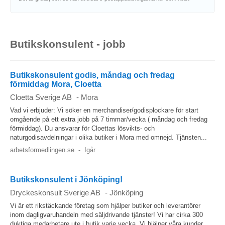
Butikskonsulent - jobb
Butikskonsulent godis, måndag och fredag
förmiddag Mora, Cloetta
Cloetta Sverige AB
-
Mora
Vad vi erbjuder: Vi söker en merchandiser/godisplockare för start
omgående på ett extra jobb på 7 timmar/vecka ( måndag och fredag
förmiddag). Du ansvarar för Cloettas lösvikts- och
naturgodisavdelningar i olika butiker i Mora med omnejd. Tjänsten...
arbetsformedlingen.se
-
Igår
Butikskonsulent i Jönköping!
Dryckeskonsult Sverige AB
-
Jönköping
Vi är ett rikstäckande företag som hjälper butiker och leverantörer
inom dagligvaruhandeln med säljdrivande tjänster! Vi har cirka 300
duktiga medarbetare ute i butik varje vecka. Vi hjälper våra kunder