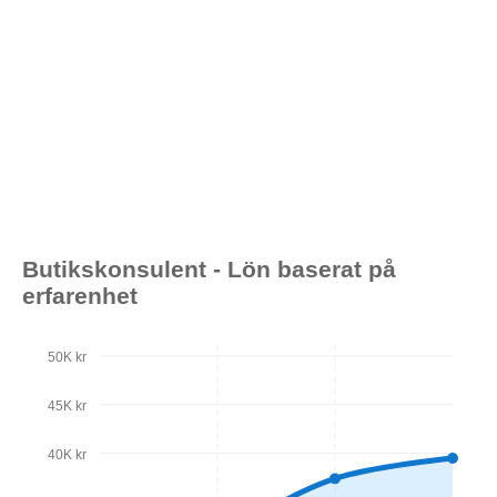
Butikskonsulent - Lön baserat på
erfarenhet
50K kr
45K kr
40K kr