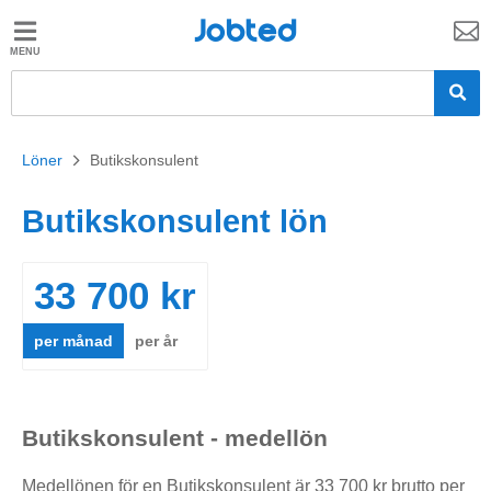
Jobted
Jobted
Jobb
Löner
Löner
>
Butikskonsulent
Butikskonsulent lön
33 700 kr
per månad
per år
Butikskonsulent - medellön
Medellönen för en Butikskonsulent är 33 700 kr brutto per