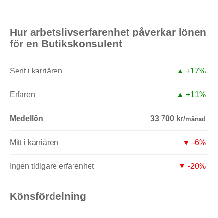
Hur arbetslivserfarenhet påverkar lönen
för en Butikskonsulent
Sent i karriären
▲ +17%
Erfaren
▲ +11%
Medellön
33 700 kr
/månad
Mitt i karriären
▼ -6%
Ingen tidigare erfarenhet
▼ -20%
Könsfördelning