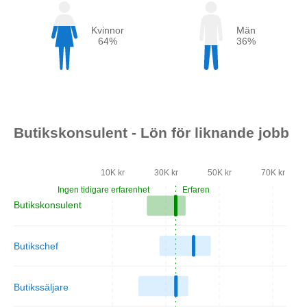
Kvinnor
Män
64%
36%
Butikskonsulent - Lön för liknande jobb
10K kr
30K kr
50K kr
70K kr
Ingen tidigare erfarenhet
Erfaren
Butikskonsulent
Butikschef
Butikssäljare