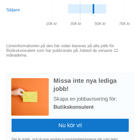
Säljare
10K kr
30K kr
50K kr
70K kr
Löneinformationen på den här sidan baseras på alla jobb för
Butikskonsulent som har publicerats på Jobted de senaste 12
månaderna.
Missa inte nya lediga
jobb!
Skapa en jobbavisering för:
Butikskonsulent
Det är gratis, och du kan avsluta e-postuppdateringarna när som helst