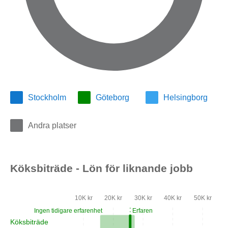
Stockholm
Göteborg
Helsingborg
Andra platser
Köksbiträde - Lön för liknande jobb
10K kr
20K kr
30K kr
40K kr
50K kr
Ingen tidigare erfarenhet
Erfaren
Köksbiträde