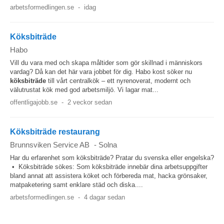
arbetsformedlingen.se
-
idag
Köksbiträde
Habo
Vill du vara med och skapa måltider som gör skillnad i människors
vardag? Då kan det här vara jobbet för dig. Habo kost söker nu
köksbiträde
till vårt centralkök – ett nyrenoverat, modernt och
välutrustat kök med god arbetsmiljö. Vi lagar mat...
offentligajobb.se
-
2 veckor sedan
Köksbiträde restaurang
Brunnsviken Service AB
-
Solna
Har du erfarenhet som köksbiträde? Pratar du svenska eller engelska?
• Köksbiträde sökes: Som köksbiträde innebär dina arbetsuppgifter
bland annat att assistera köket och förbereda mat, hacka grönsaker,
matpaketering samt enklare städ och diska....
arbetsformedlingen.se
-
4 dagar sedan