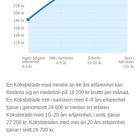
22K kr
20K kr
18K kr
16K kr
14K kr
12K kr
Ingen tidigare
Mitt i karriären
Erfaren
Sent i
erfarenhet
karriären
4-9 år
10-20 år
0-3 år
>20 år
En Köksbiträde med mindre än tre års erfarenhet kan
förvänta sig en medellön på 18 200 kr brutto per månad.
En Köksbiträde mitt i karriären med 4–9 års erfarenhet
tjänar i genomsnitt 24 600 kr medan en erfaren
Köksbiträde med 10–20 års erfarenhet, i snitt, tjänar
27 200 kr. Köksbiträden med mer än 20 års erfarenhet
tjänar i snitt 28 700 kr.