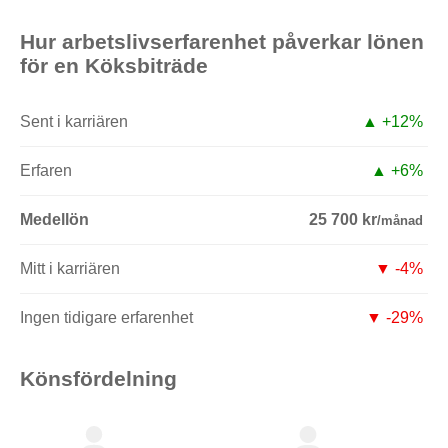
Hur arbetslivserfarenhet påverkar lönen
för en Köksbiträde
Sent i karriären
▲ +12%
Erfaren
▲ +6%
Medellön
25 700 kr
/månad
Mitt i karriären
▼ -4%
Ingen tidigare erfarenhet
▼ -29%
Könsfördelning