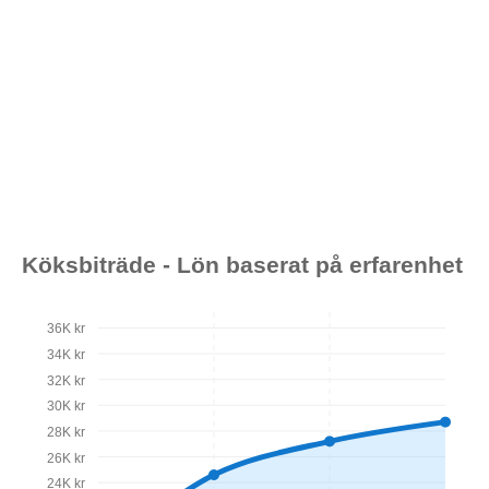
Köksbiträde - Lön baserat på erfarenhet
36K kr
34K kr
32K kr
30K kr
28K kr
26K kr
24K kr