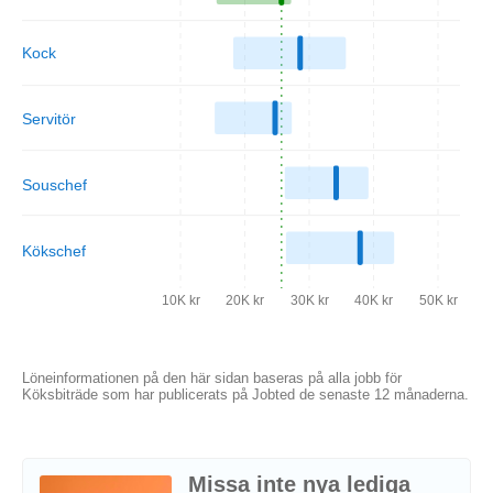
Kock
Servitör
Souschef
Kökschef
10K kr
20K kr
30K kr
40K kr
50K kr
Löneinformationen på den här sidan baseras på alla jobb för
Köksbiträde som har publicerats på Jobted de senaste 12 månaderna.
Missa inte nya lediga