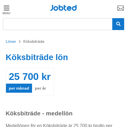
Jobted
Jobted
Jobb
Löner
Löner
>
Köksbiträde
Köksbiträde lön
25 700 kr
per månad
per år
Köksbiträde - medellön
Medellönen för en Köksbiträde är 25 700 kr brutto per