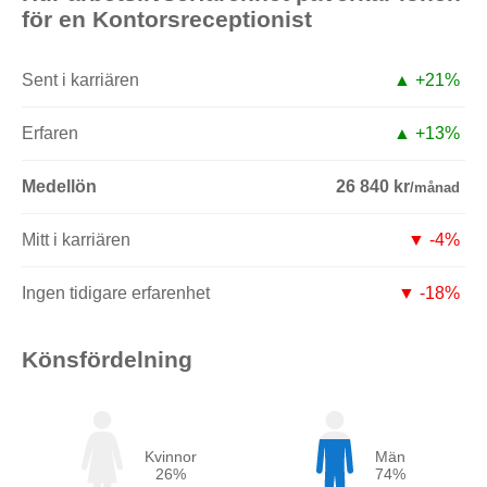
för en Kontorsreceptionist
Sent i karriären
▲ +21%
Erfaren
▲ +13%
Medellön
26 840 kr
/månad
Mitt i karriären
▼ -4%
Ingen tidigare erfarenhet
▼ -18%
Könsfördelning
Kvinnor
Män
26%
74%