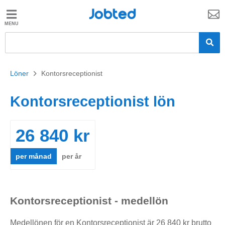
Jobted
Jobted
Jobb
Löner
Löner
>
Kontorsreceptionist
Kontorsreceptionist lön
26 840 kr
per månad
per år
Kontorsreceptionist - medellön
Medellönen för en Kontorsreceptionist är 26 840 kr brutto