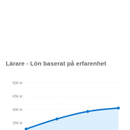
Lärare - Lön baserat på erfarenhet
50K kr
45K kr
40K kr
35K kr