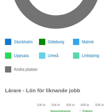
Stockholm
Göteborg
Malmö
Uppsala
Umeå
Linköping
Andra platser
Lärare - Lön för liknande jobb
10K kr
20K kr
30K kr
40K kr
50K kr
Nyexaminerad
Erfaren