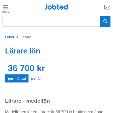
Jobted
Jobted
Jobb
Löner
Löner
>
Lärare
Lärare lön
36 700 kr
per månad
per år
Lärare - medellön
Medellönen för en Lärare är 36 700 kr brutto per månad