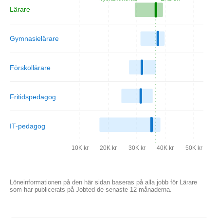
Lärare
Gymnasielärare
Förskollärare
Fritidspedagog
IT-pedagog
10K kr
20K kr
30K kr
40K kr
50K kr
Löneinformationen på den här sidan baseras på alla jobb för Lärare
som har publicerats på Jobted de senaste 12 månaderna.