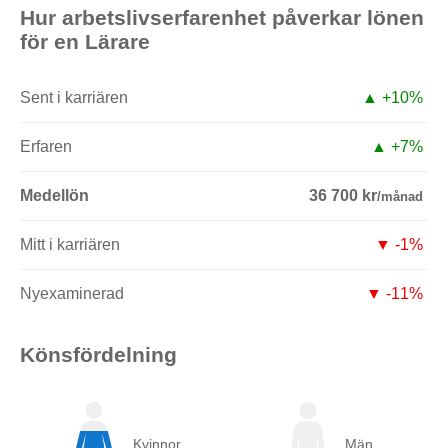
Hur arbetslivserfarenhet påverkar lönen
för en Lärare
Sent i karriären
▲ +10%
Erfaren
▲ +7%
Medellön
36 700 kr
/månad
Mitt i karriären
▼ -1%
Nyexaminerad
▼ -11%
Könsfördelning
Kvinnor
Män