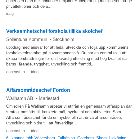
öppet och utan mellanhänder erbjuder Superprof dig möjligheten att ge
privatlektioner och dela...
idag
Verksamhetschef förskola tillika skolchef
Sollentuna Kommun
-
Stockholm
uppdrag med ansvar för att leda, utveckla och följa upp kommunens
förskoleverksamhet på huvudmannanivå. Du har en central roll i att
skapa förutsättningar för en likvärdig utbildning med hög kvalitet där
barns
lärande
, trygghet, utveckling och framtid...
appcast.io
-
idag
Affärsområdeschef Fordon
Wallhamn AB
-
Mariestad
Om rollen På Wallhamn arbetar vi utifrån en gemensam affärsplan där
strategi omsätts till konkreta mål, nyckeltal och aktiviteter. Som
Affärsområdeschef får du en nyckelroll i att driva affärsområdets
utveckling och bidra till att förverkliga...
appcast.io
-
idag
6 liknande jobb Vänersborg, Falköping, Göteborg, Skara, Lidköping...