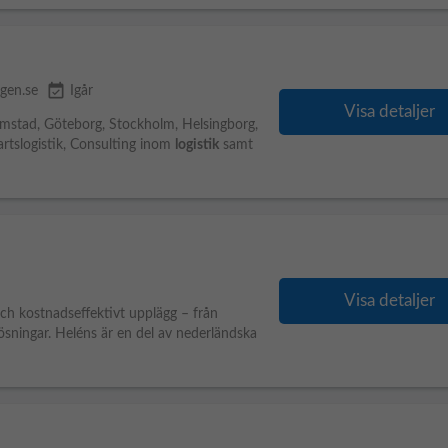
event_available
gen.se
Igår
Visa detaljer
stad, Göteborg, Stockholm, Helsingborg,
rtslogistik, Consulting inom
logistik
samt
Visa detaljer
och kostnadseffektivt upplägg – från
lösningar. Heléns är en del av nederländska