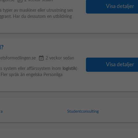
event_available
ingen.se
2 veckor sedan
Visa detaljer
ka typer av maskiner eller utrustning ses
oggrant. Har du dessutom en utbildning
d?
event_available
betsformedlingen.se
2 veckor sedan
Visa detaljer
ts system eller affärssystem inom
logistik
)
• Fler språk än engelska Personliga
ra
Studentconsulting