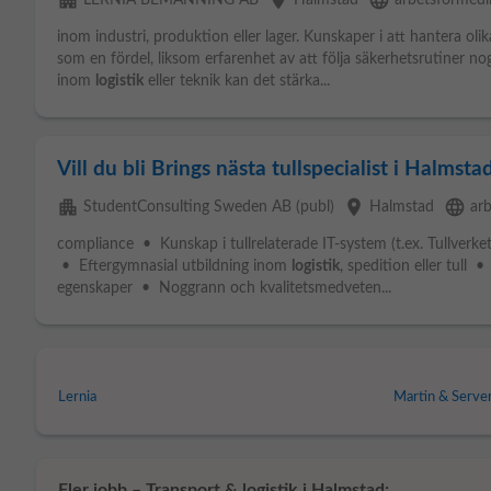
apartment
place
language
LERNIA BEMANNING AB
Halmstad
arbetsformedl
inom industri, produktion eller lager. Kunskaper i att hantera oli
som en fördel, liksom erfarenhet av att följa säkerhetsrutiner n
inom
logistik
eller teknik kan det stärka...
Vill du bli Brings nästa tullspecialist i Halmsta
apartment
place
language
StudentConsulting Sweden AB (publ)
Halmstad
ar
compliance • Kunskap i tullrelaterade IT-system (t.ex. Tullverke
• Eftergymnasial utbildning inom
logistik
, spedition eller tull 
egenskaper • Noggrann och kvalitetsmedveten...
Lernia
Martin & Serve
Fler jobb – Transport & logistik i Halmstad: