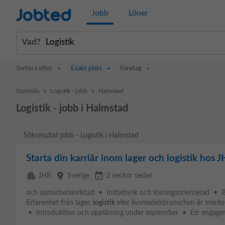
Jobted
Jobb
Löner
Vad?
Sortera efter
Exakt plats
Företag
>
>
Startsida
Logistik - jobb
Halmstad
Logistik - jobb i Halmstad
Sökresultat jobb - Logistik i Halmstad
Starta din karriär inom lager och logistik hos JH
apartment
place
event_available
JHB
Sverige
2 veckor sedan
och samarbetsinriktad • Initiativrik och lösningsorienterad • 
Erfarenhet från lager,
logistik
eller livsmedelsbranschen är merite
• Introduktion och upplärning under september • Ett engagera