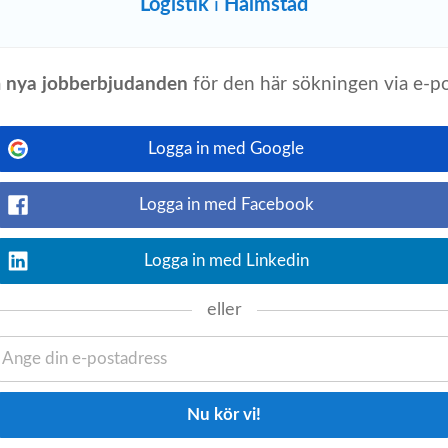
Logistik
i
Halmstad
r! Hos oss på Halmstads Energi och Miljö
å
nya jobberbjudanden
för den här sökningen via e-p
event_available
ngen.se
4 dagar sedan
Logga in med Google
Visa detaljer
östen Inför hösten söker vi
nde uppdrag hos våra samarbetspartners
Logga in med Facebook
Logga in med Linkedin
eller
event_available
e
3 dagar sedan
Visa detaljer
ka eller engelska • Har grundläggande
 men inget krav. Vi lägger stor vikt vid