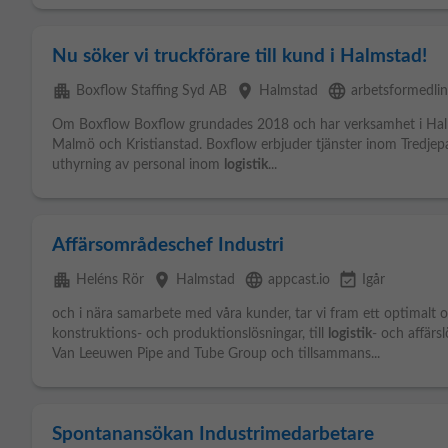
Nu söker vi truckförare till kund i Halmstad!
apartment
place
language
Boxflow Staffing Syd AB
Halmstad
arbetsformedlin
Om Boxflow Boxflow grundades 2018 och har verksamhet i Halm
Malmö och Kristianstad. Boxflow erbjuder tjänster inom Tredjepa
uthyrning av personal inom
logistik
...
Affärsområdeschef Industri
apartment
place
language
event_available
Heléns Rör
Halmstad
appcast.io
Igår
och i nära samarbete med våra kunder, tar vi fram ett optimalt 
konstruktions- och produktionslösningar, till
logistik
- och affärs
Van Leeuwen Pipe and Tube Group och tillsammans...
Spontanansökan Industrimedarbetare