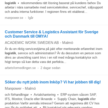
logistik
• rekommendera rätt lösning baserat på kundens behov Du
arbetar i nära samarbete med servicetekniker, servicechef, säljsupport
och andra interna funktioner. I regionen finns ett etablerat...
manpower.se
-
Igår
Customer Service & Logistics Assistant för Sverige
och Danmark till OMYA!
ACADEMIC WORK SWEDEN AB
-
Malmö
Är du en riktig servicestjärna på jakt efter meriterande erfarenhet inom
logistik
, service och administration? Är du dessutom en person som
drivs av utveckling samt trivs i en roll med många kontaktytor och
högt tempo så kan detta vara det perfekta...
arbetsformedlingen.se
-
2 dagar sedan
Söker du nytt jobb inom Inköp? Vi har jobben till dig!
Manpower
-
Malmö
och förhandlingar • Avtalshantering • ERP-system såsom SAP,
IFS, Monitor, Oracle eller liknande • Supply Chain,
logistik
eller
produktion Varför anmäla intresse? Genom att registrera ditt CV hos
oss får du möjlighet att: • Bli kontaktad när relevanta uppdrag...