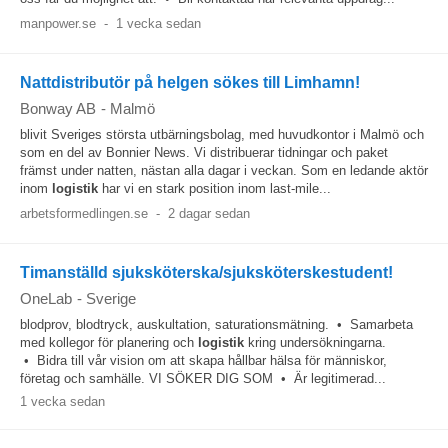
manpower.se
-
1 vecka sedan
Nattdistributör på helgen sökes till Limhamn!
Bonway AB
-
Malmö
blivit Sveriges största utbärningsbolag, med huvudkontor i Malmö och
som en del av Bonnier News. Vi distribuerar tidningar och paket
främst under natten, nästan alla dagar i veckan. Som en ledande aktör
inom
logistik
har vi en stark position inom last-mile...
arbetsformedlingen.se
-
2 dagar sedan
Timanställd sjuksköterska/sjuksköterskestudent!
OneLab
-
Sverige
blodprov, blodtryck, auskultation, saturationsmätning. • Samarbeta
med kollegor för planering och
logistik
kring undersökningarna.
• Bidra till vår vision om att skapa hållbar hälsa för människor,
företag och samhälle. VI SÖKER DIG SOM • Är legitimerad...
1 vecka sedan