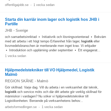
offentligajobb.se
-
1 vecka sedan
Starta din karriär inom lager och logistik hos JHB i
Partille
JHB
-
Sverige
och samarbetsinriktad • Initiativrik och lösningsorienterad • Bekväm
med att arbeta i ett högt tempo Erfarenhet från lager,
logistik
eller
livsmedelsbranschen är meriterande men inget krav. Vi erbjuder
• Introduktion och upplärning under september • Ett engagerat...
1 vecka sedan
Hjälpmedelstekniker till VO Hjälpmedel, Logistik
Malmö
REGION SKÅNE
-
Malmö
Gör skillnad. Varje dag. Vill du arbeta i en verksamhet där teknik,
logistik
och service möts och där ditt arbete gör verklig skillnad för
människor i vardagen? Nu söker vi hjälpmedelstekniker till
Logistikenheten. Beroende på verksamhetens behov...
arbetsformedlingen.se
-
1 vecka sedan