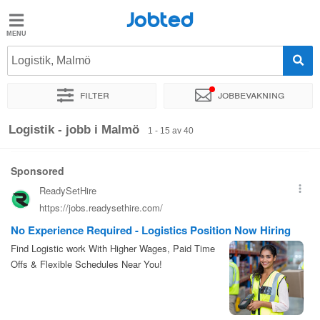
Jobted
Jobted
Jobb
Logistik, Malmö
Filter
Jobbevakning
Löner
Sortera efter
Exakt plats
Företag
Rekryterare
Logistik - jobb i Malmö
1 - 15 av 40