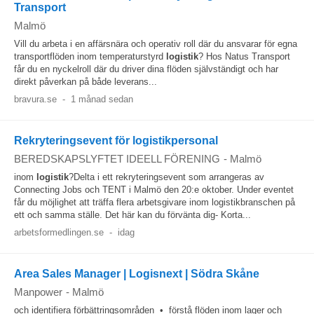
Transport
Malmö
Vill du arbeta i en affärsnära och operativ roll där du ansvarar för egna
transportflöden inom temperaturstyrd
logistik
? Hos Natus Transport
får du en nyckelroll där du driver dina flöden självständigt och har
direkt påverkan på både leverans...
bravura.se
-
1 månad sedan
Rekryteringsevent för logistikpersonal
BEREDSKAPSLYFTET IDEELL FÖRENING
-
Malmö
inom
logistik
?Delta i ett rekryteringsevent som arrangeras av
Connecting Jobs och TENT i Malmö den 20:e oktober. Under eventet
får du möjlighet att träffa flera arbetsgivare inom logistikbranschen på
ett och samma ställe. Det här kan du förvänta dig- Korta...
arbetsformedlingen.se
-
idag
Area Sales Manager | Logisnext | Södra Skåne
Manpower
-
Malmö
och identifiera förbättringsområden • förstå flöden inom lager och