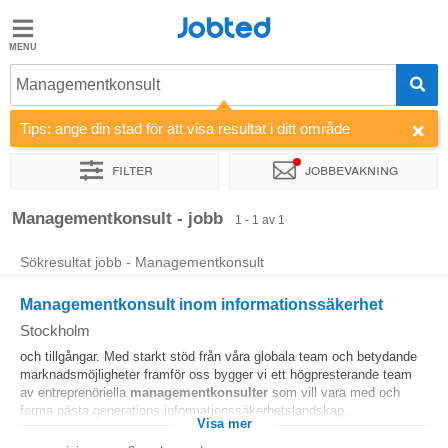
Jobted
Jobted
Jobb
Managementkonsult
Tips: ange din stad för att visa resultat i ditt område
Löner
Filter
Jobbevakning
Sortera efter
Managementkonsult - jobb
1 - 1 av 1
Sökresultat jobb - Managementkonsult
Managementkonsult inom informationssäkerhet
Stockholm
och tillgångar. Med starkt stöd från våra globala team och betydande
marknadsmöjligheter framför oss bygger vi ett högpresterande team
av entreprenöriella
managementkonsulter
som vill vara med och
forma nästa generations informationssäkerhetslandskap...
Visa mer