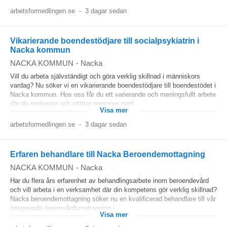
arbetsformedlingen.se
-
3 dagar sedan
Vikarierande boendestödjare till socialpsykiatrin i
Nacka kommun
NACKA KOMMUN
-
Nacka
Vill du arbeta självständigt och göra verklig skillnad i människors
vardag? Nu söker vi en vikarierande boendestödjare till boendestödet i
Nacka kommun. Hos oss får du ett varierande och meningsfullt arbete
där du motiverar och stöttar personer med...
Visa mer
arbetsformedlingen.se
-
3 dagar sedan
Erfaren behandlare till Nacka Beroendemottagning
NACKA KOMMUN
-
Nacka
Har du flera års erfarenhet av behandlingsarbete inom beroendevård
och vill arbeta i en verksamhet där din kompetens gör verklig skillnad?
Nacka beroendemottagning söker nu en kvalificerad behandlare till vår
integrerade öppenvårdsmottagning i...
Visa mer