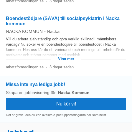
arbetsformedlingen.se
-
3 dagar sedan
Boendestödjare (SÄVA) till socialpsykiatrin i Nacka
kommun
NACKA KOMMUN
-
Nacka
Vill du arbeta självständigt och göra verklig skillnad i människors
vardag? Nu söker vi en boendestödjare till boendestödet i Nacka
kommun. Hos oss får du ett varierande och meningsfullt arbete där du
motiverar och stöttar personer med psykisk...
Visa mer
arbetsformedlingen.se
-
3 dagar sedan
Missa inte nya lediga jobb!
Skapa en jobbavisering för:
Nacka Kommun
Det är gratis, och du kan avsluta e-postuppdateringarna när som helst