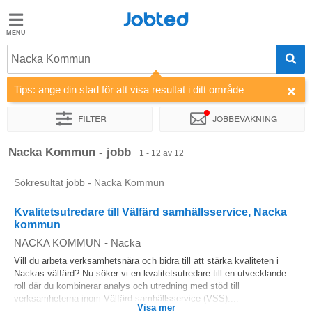
Jobted
Jobted
Jobb
Nacka Kommun
Tips: ange din stad för att visa resultat i ditt område
Löner
Filter
Jobbevakning
Sortera efter
Företag
Nacka Kommun - jobb
1 - 12 av 12
Sökresultat jobb - Nacka Kommun
Kvalitetsutredare till Välfärd samhällsservice, Nacka
kommun
NACKA KOMMUN
-
Nacka
Vill du arbeta verksamhetsnära och bidra till att stärka kvaliteten i
Nackas välfärd? Nu söker vi en kvalitetsutredare till en utvecklande
roll där du kombinerar analys och utredning med stöd till
verksamheterna inom Välfärd samhällsservice (VSS)....
Visa mer