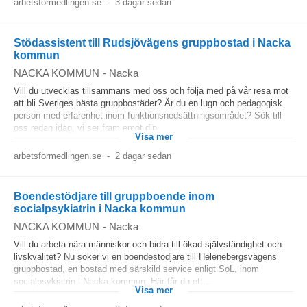
arbetsformedlingen.se
-
3 dagar sedan
Stödassistent till Rudsjövägens gruppbostad i Nacka
kommun
NACKA KOMMUN
-
Nacka
Vill du utvecklas tillsammans med oss och följa med på vår resa mot
att bli Sveriges bästa gruppbostäder? Är du en lugn och pedagogisk
person med erfarenhet inom funktionsnedsättningsområdet? Sök till
oss redan idag, vi ser fram emot din...
Visa mer
arbetsformedlingen.se
-
2 dagar sedan
Boendestödjare till gruppboende inom
socialpsykiatrin i Nacka kommun
NACKA KOMMUN
-
Nacka
Vill du arbeta nära människor och bidra till ökad självständighet och
livskvalitet? Nu söker vi en boendestödjare till Helenebergsvägens
gruppbostad, en bostad med särskild service enligt SoL, inom
socialpsykiatrin i Nacka kommun. Här får du ett...
Visa mer