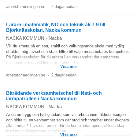
arbetsformedlingen.se
-
2 dagar sedan
Lärare i matematik, NO och teknik åk 7-9 till
Björknässkolan, Nacka kommun
NACKA KOMMUN
-
Nacka
Vill du arbeta på en stor, stabil och välfungerande skola med tydlig
struktur, hög trivsel och stark tilltro till varje medarbetares kompetens.
På Björknässkolan får du arbeta i en verksamhet där samarbete,
relationer och utveckling står i fokus. Sök...
Visa mer
arbetsformedlingen.se
-
2 dagar sedan
Biträdande verksamhetschef till Natt- och
larmpatrullen i Nacka kommun
NACKA KOMMUN
-
Nacka
Är du en trygg och tydlig ledare som vill arbeta inom äldreomsorgen
och bidra till en verksamhet som ger stöd och trygghet under dygnets
alla timmar? Trivs du i en roll där du kombinerar operativt ledarskap
med utvecklingsarbete och där ett...
Visa mer