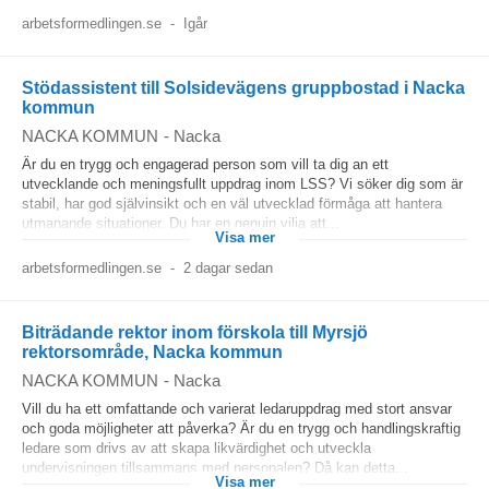
arbetsformedlingen.se
-
Igår
Stödassistent till Solsidevägens gruppbostad i Nacka
kommun
NACKA KOMMUN
-
Nacka
Är du en trygg och engagerad person som vill ta dig an ett
utvecklande och meningsfullt uppdrag inom LSS? Vi söker dig som är
stabil, har god självinsikt och en väl utvecklad förmåga att hantera
utmanande situationer. Du har en genuin vilja att...
Visa mer
arbetsformedlingen.se
-
2 dagar sedan
Biträdande rektor inom förskola till Myrsjö
rektorsområde, Nacka kommun
NACKA KOMMUN
-
Nacka
Vill du ha ett omfattande och varierat ledaruppdrag med stort ansvar
och goda möjligheter att påverka? Är du en trygg och handlingskraftig
ledare som drivs av att skapa likvärdighet och utveckla
undervisningen tillsammans med personalen? Då kan detta...
Visa mer