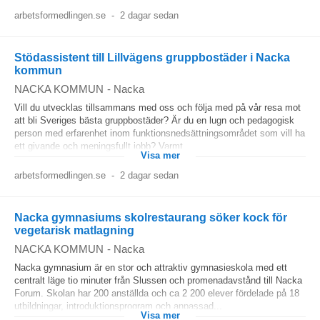
arbetsformedlingen.se
-
2 dagar sedan
Stödassistent till Lillvägens gruppbostäder i Nacka
kommun
NACKA KOMMUN
-
Nacka
Vill du utvecklas tillsammans med oss och följa med på vår resa mot
att bli Sveriges bästa gruppbostäder? Är du en lugn och pedagogisk
person med erfarenhet inom funktionsnedsättningsområdet som vill ha
ett givande och meningsfullt jobb? Varmt...
Visa mer
arbetsformedlingen.se
-
2 dagar sedan
Nacka gymnasiums skolrestaurang söker kock för
vegetarisk matlagning
NACKA KOMMUN
-
Nacka
Nacka gymnasium är en stor och attraktiv gymnasieskola med ett
centralt läge tio minuter från Slussen och promenadavstånd till Nacka
Forum. Skolan har 200 anställda och ca 2 200 elever fördelade på 18
utbildningar, introduktionsprogram och anpassad...
Visa mer