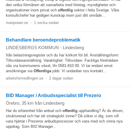
den unika förmånen att samarbeta med företag, myndigheter och
organisationer inom privat och
offentlig
sektor i hela Sverige. Våra
konsultchefer har gedigen kunskap inom just ditt område...
manpower.se
-
1 vecka sedan
Behandlare beroendeproblematik
LINDESBERGS KOMMUN
-
Lindesberg
från belastningsregister och du har körkort för bil. Anställningsform:
Tillsvidareanställning. Varaktighet: Tillsvidare. Fackliga företrädare
nås via kommunens växel, tfn 0581-810 00. Vi tar endast emot
ansökningar via
Offentliga
jobb. Vi undanber oss kontakt...
arbetsformedlingen.se
-
2 dagar sedan
BID Manager / Anbudsspecialist till Prezero
Örebro
, 35 km från Lindesberg
Har du erfarenhet från anbud och
offentlig
upphandling? Är du driven,
strukturerad och har ett strategiskt sinne? Då söker vi dig, som vill
vara hjärtat i Prezeros anbudsprocesser och vara med och vinna nya
uppdrag. Som BID Manager...