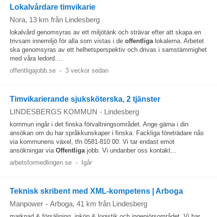
Lokalvårdare timvikarie
Nora
, 13 km från Lindesberg
lokalvård genomsyras av ett miljötänk och strävar efter att skapa en
trivsam innemiljö för alla som vistas i de
offentliga
lokalerna. Arbetet
ska genomsyras av ett helhetsperspektiv och drivas i samstämmighet
med våra ledord....
offentligajobb.se
-
3 veckor sedan
Timvikarierande sjuksköterska, 2 tjänster
LINDESBERGS KOMMUN
-
Lindesberg
kommun ingår i det finska förvaltningsområdet. Ange gärna i din
ansökan om du har språkkunskaper i finska. Fackliga företrädare nås
via kommunens växel, tfn 0581-810 00. Vi tar endast emot
ansökningar via
Offentliga
jobb. Vi undanber oss kontakt...
arbetsformedlingen.se
-
Igår
Teknisk skribent med XML-kompetens | Arboga
Manpower
-
Arboga
, 41 km från Lindesberg
marknad & försäljning, inköp & logistik och ingenjörsområdet. Vi har