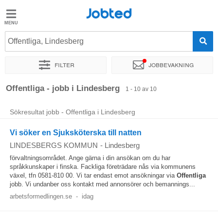
Jobted
Jobted
Jobb
Offentliga, Lindesberg
Filter
Jobbevakning
Löner
Sortera efter
Exakt plats
Offentliga - jobb i Lindesberg
1 - 10 av 10
Sökresultat jobb - Offentliga i Lindesberg
Vi söker en Sjuksköterska till natten
LINDESBERGS KOMMUN
-
Lindesberg
förvaltningsområdet. Ange gärna i din ansökan om du har
språkkunskaper i finska. Fackliga företrädare nås via kommunens
växel, tfn 0581-810 00. Vi tar endast emot ansökningar via
Offentliga
jobb. Vi undanber oss kontakt med annonsörer och bemannings...
arbetsformedlingen.se
-
idag