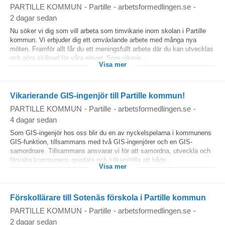
PARTILLE KOMMUN
-
Partille
-
arbetsformedlingen.se
-
2 dagar sedan
Nu söker vi dig som vill arbeta som timvikarie inom skolan i Partille
kommun. Vi erbjuder dig ett omväxlande arbete med många nya
möten. Framför allt får du ett meningsfullt arbete där du kan utvecklas
och göra skillnad för våra elever. Som vikarie...
Visa mer
Vikarierande GIS-ingenjör till Partille kommun!
PARTILLE KOMMUN
-
Partille
-
arbetsformedlingen.se
-
4 dagar sedan
Som GIS-ingenjör hos oss blir du en av nyckelspelarna i kommunens
GIS-funktion, tillsammans med två GIS-ingenjörer och en GIS-
samordnare. Tillsammans ansvarar vi för att samordna, utveckla och
förvalta kommunens geodata och säkerställa att både...
Visa mer
Förskollärare till Sotenäs förskola i Partille kommun
PARTILLE KOMMUN
-
Partille
-
arbetsformedlingen.se
-
2 dagar sedan