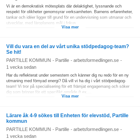
Vi är en demokratisk mötesplats där delaktighet, lyssnande och
respekt för olikheter genomsyrar verksamheten. Barnens erfarenheter,
tankar och idéer ligger till grund för en undervisning som utmanar och
utvecklar, med läroplanens mål i fokus....
Visa mer
Vill du vara en del av vårt unika stödpedagog-team?
Se hit!
PARTILLE KOMMUN
-
Partille
-
arbetsformedlingen.se
-
1 vecka sedan
Har du reflekterat under semestern och känner dig nu redo för en ny
utmaning med förnyad energi? Då vill vi ha dig i vårt stödpedagog-
team! Vi tror på specialisering för ett främjat engagemang och söker
dig som brinner för ett specifikt område (t.ex....
Visa mer
Lärare åk 4-9 sökes till Enheten för elevstöd, Partille
kommun
PARTILLE KOMMUN
-
Partille
-
arbetsformedlingen.se
-
1 vecka sedan