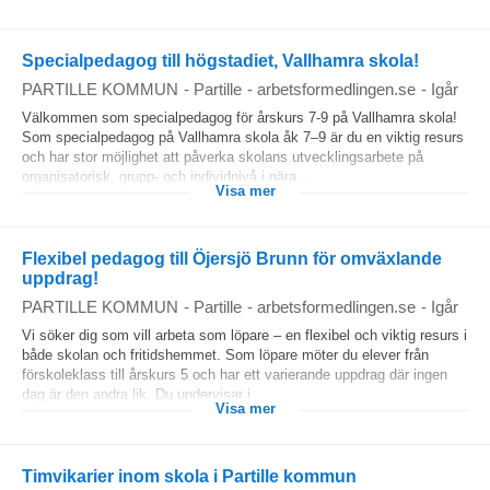
Specialpedagog till högstadiet, Vallhamra skola!
PARTILLE KOMMUN
-
Partille
-
arbetsformedlingen.se
-
Igår
Välkommen som specialpedagog för årskurs 7-9 på Vallhamra skola!
Som specialpedagog på Vallhamra skola åk 7–9 är du en viktig resurs
och har stor möjlighet att påverka skolans utvecklingsarbete på
organisatorisk, grupp- och individnivå i nära...
Visa mer
Flexibel pedagog till Öjersjö Brunn för omväxlande
uppdrag!
PARTILLE KOMMUN
-
Partille
-
arbetsformedlingen.se
-
Igår
Vi söker dig som vill arbeta som löpare – en flexibel och viktig resurs i
både skolan och fritidshemmet. Som löpare möter du elever från
förskoleklass till årskurs 5 och har ett varierande uppdrag där ingen
dag är den andra lik. Du undervisar i...
Visa mer
Timvikarier inom skola i Partille kommun