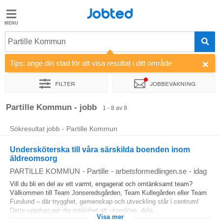
Jobted
Jobted
Jobb
Partille Kommun
Tips: ange din stad för att visa resultat i ditt område
Löner
Filter
Jobbevakning
Sortera efter
Företag
Partille Kommun - jobb
1 - 8 av 8
Sökresultat jobb - Partille Kommun
Undersköterska till våra särskilda boenden inom
äldreomsorg
PARTILLE KOMMUN
-
Partille
-
arbetsformedlingen.se
-
idag
Vill du bli en del av ett varmt, engagerat och omtänksamt team?
Välkommen till Team Jonseredsgården, Team Kullegården eller Team
Furulund – där trygghet, gemenskap och utveckling står i centrum!
Detta uppdrag ger dig möjlighet att utvecklas, dela...
Visa mer