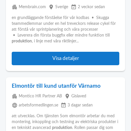
apartment
place
event_available
Membrain.com
Sverige
2 veckor sedan
en grundläggande förståelse för vår kodbas • Skugga
teammedlemmar under en hel treveckors release cykel för
att förstå vår sprintplanering och våra processer
• Leverera din första buggfix eller mindre funktion till
produktion
, i linje med våra riktlinjer...
Visa detaljer
Elmontör till kund utanför Värnamo
apartment
place
Montico HR Partner AB
Gislaved
language
event_available
arbetsformedlingen.se
3 dagar sedan
att utvecklas. Om tjänsten Som elmontör arbetar du med
montering, inkoppling och testning av elektriska produkter i
en tekniskt avancerad
produktion
. Rollen passar dig som