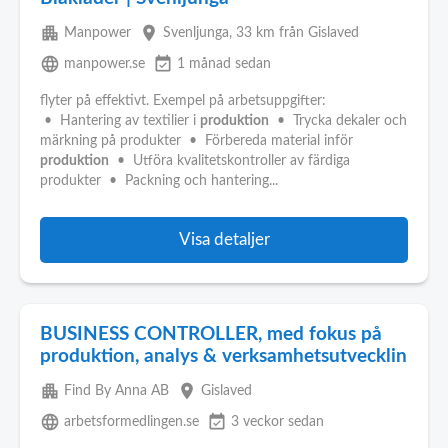
apartment
place
Manpower
Svenljunga
, 33 km från Gislaved
language
event_available
manpower.se
1 månad sedan
flyter på effektivt. Exempel på arbetsuppgifter:
• Hantering av textilier i
produktion
• Trycka dekaler och
märkning på produkter • Förbereda material inför
produktion
• Utföra kvalitetskontroller av färdiga
produkter • Packning och hantering...
Visa detaljer
BUSINESS CONTROLLER, med fokus på
produktion, analys & verksamhetsutvecklin
apartment
place
Find By Anna AB
Gislaved
language
event_available
arbetsformedlingen.se
3 veckor sedan