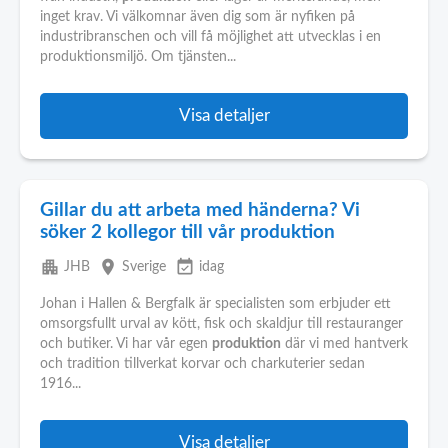
inget krav. Vi välkomnar även dig som är nyfiken på
industribranschen och vill få möjlighet att utvecklas i en
produktionsmiljö. Om tjänsten...
Visa detaljer
Gillar du att arbeta med händerna? Vi
söker 2 kollegor till vår produktion
apartment
place
event_available
JHB
Sverige
idag
Johan i Hallen & Bergfalk är specialisten som erbjuder ett
omsorgsfullt urval av kött, fisk och skaldjur till restauranger
och butiker. Vi har vår egen
produktion
där vi med hantverk
och tradition tillverkat korvar och charkuterier sedan
1916...
Visa detaljer