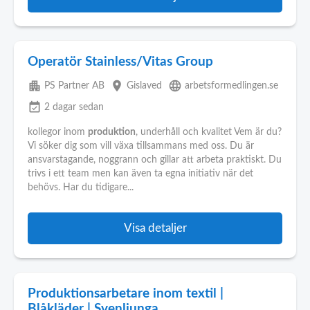
Operatör Stainless/Vitas Group
apartment
place
language
PS Partner AB
Gislaved
arbetsformedlingen.se
event_available
2 dagar sedan
kollegor inom
produktion
, underhåll och kvalitet Vem är du?
Vi söker dig som vill växa tillsammans med oss. Du är
ansvarstagande, noggrann och gillar att arbeta praktiskt. Du
trivs i ett team men kan även ta egna initiativ när det
behövs. Har du tidigare...
Visa detaljer
Produktionsarbetare inom textil |
Blåkläder | Svenljunga