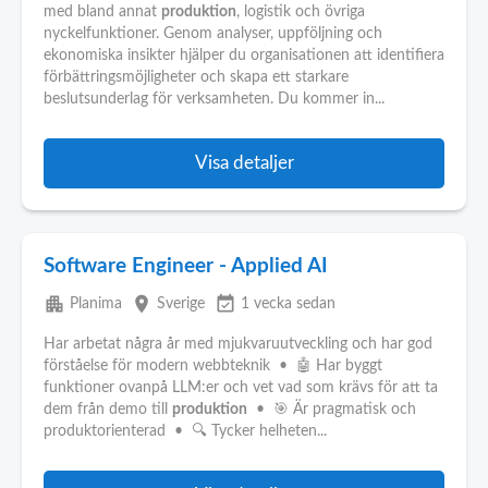
med bland annat
produktion
, logistik och övriga
nyckelfunktioner. Genom analyser, uppföljning och
ekonomiska insikter hjälper du organisationen att identifiera
förbättringsmöjligheter och skapa ett starkare
beslutsunderlag för verksamheten. Du kommer in...
Visa detaljer
Software Engineer - Applied AI
apartment
place
event_available
Planima
Sverige
1 vecka sedan
Har arbetat några år med mjukvaruutveckling och har god
förståelse för modern webbteknik • 🤖 Har byggt
funktioner ovanpå LLM:er och vet vad som krävs för att ta
dem från demo till
produktion
• 🎯 Är pragmatisk och
produktorienterad • 🔍 Tycker helheten...