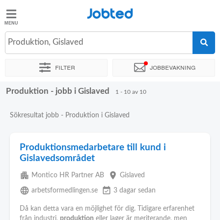
Jobted
Jobted
Jobb
Produktion, Gislaved
Filter
Jobbevakning
Löner
Produktion - jobb i Gislaved
Sortera efter
Exakt plats
Företag
1 - 10 av 10
Sökresultat jobb - Produktion i Gislaved
Produktionsmedarbetare till kund i
Gislavedsområdet
apartment
place
Montico HR Partner AB
Gislaved
language
event_available
arbetsformedlingen.se
3 dagar sedan
Då kan detta vara en möjlighet för dig. Tidigare erfarenhet
från industri,
produktion
eller lager är meriterande, men