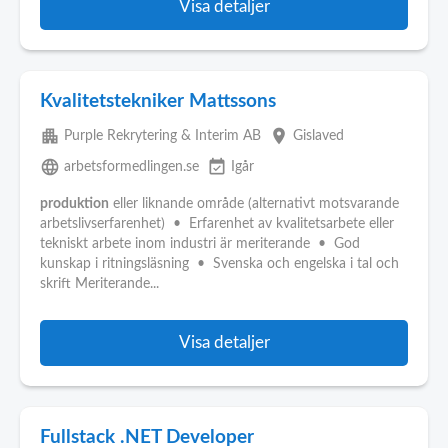
Visa detaljer
Kvalitetstekniker Mattssons
apartment
place
Purple Rekrytering & Interim AB
Gislaved
language
event_available
arbetsformedlingen.se
Igår
produktion
eller liknande område (alternativt motsvarande
arbetslivserfarenhet) • Erfarenhet av kvalitetsarbete eller
tekniskt arbete inom industri är meriterande • God
kunskap i ritningsläsning • Svenska och engelska i tal och
skrift Meriterande...
Visa detaljer
Fullstack .NET Developer