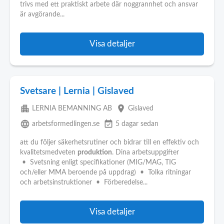
trivs med ett praktiskt arbete där noggrannhet och ansvar
är avgörande...
Visa detaljer
Svetsare | Lernia | Gislaved
apartment
place
LERNIA BEMANNING AB
Gislaved
language
event_available
arbetsformedlingen.se
5 dagar sedan
att du följer säkerhetsrutiner och bidrar till en effektiv och
kvalitetsmedveten
produktion
. Dina arbetsuppgifter
• Svetsning enligt specifikationer (MIG/MAG, TIG
och/eller MMA beroende på uppdrag) • Tolka ritningar
och arbetsinstruktioner • Förberedelse...
Visa detaljer