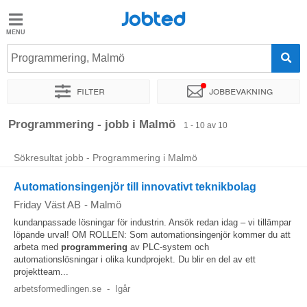
Jobted
Jobted
Jobb
Programmering, Malmö
Filter
Jobbevakning
Löner
Sortera efter
Exakt plats
Rekryterare
Programmering - jobb i Malmö
1 - 10 av 10
Sökresultat jobb - Programmering i Malmö
Automationsingenjör till innovativt teknikbolag
Friday Väst AB
-
Malmö
kundanpassade lösningar för industrin. Ansök redan idag – vi tillämpar
löpande urval! OM ROLLEN: Som automationsingenjör kommer du att
arbeta med
programmering
av PLC-system och
automationslösningar i olika kundprojekt. Du blir en del av ett
projektteam...
arbetsformedlingen.se
-
Igår