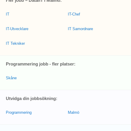
Fler jobb – Data/IT i Malmö:
IT
IT-Chef
IT-Utvecklare
IT Samordnare
IT Tekniker
Programmering jobb - fler platser:
Skåne
Utvidga din jobbsökning:
Programmering
Malmö