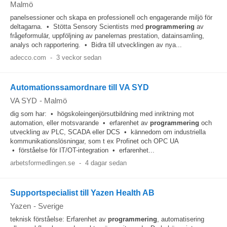
Malmö
panelsessioner och skapa en professionell och engagerande miljö för
deltagarna. • Stötta Sensory Scientists med
programmering
av
frågeformulär, uppföljning av panelernas prestation, datainsamling,
analys och rapportering. • Bidra till utvecklingen av nya...
adecco.com
-
3 veckor sedan
Automationssamordnare till VA SYD
VA SYD
-
Malmö
dig som har: • högskoleingenjörsutbildning med inriktning mot
automation, eller motsvarande • erfarenhet av
programmering
och
utveckling av PLC, SCADA eller DCS • kännedom om industriella
kommunikationslösningar, som t ex Profinet och OPC UA
• förståelse för IT/OT-integration • erfarenhet...
arbetsformedlingen.se
-
4 dagar sedan
Supportspecialist till Yazen Health AB
Yazen
-
Sverige
teknisk förståelse: Erfarenhet av
programmering
, automatisering