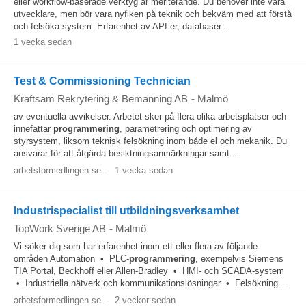
eller workflow-baserade verktyg är meriterande. Du behöver inte vara
utvecklare, men bör vara nyfiken på teknik och bekväm med att förstå
och felsöka system. Erfarenhet av API:er, databaser...
1 vecka sedan
Test & Commissioning Technician
Kraftsam Rekrytering & Bemanning AB
-
Malmö
av eventuella avvikelser. Arbetet sker på flera olika arbetsplatser och
innefattar
programmering
, parametrering och optimering av
styrsystem, liksom teknisk felsökning inom både el och mekanik. Du
ansvarar för att åtgärda besiktningsanmärkningar samt...
arbetsformedlingen.se
-
1 vecka sedan
Industrispecialist till utbildningsverksamhet
TopWork Sverige AB
-
Malmö
Vi söker dig som har erfarenhet inom ett eller flera av följande
områden Automation • PLC-
programmering
, exempelvis Siemens
TIA Portal, Beckhoff eller Allen-Bradley • HMI- och SCADA-system
• Industriella nätverk och kommunikationslösningar • Felsökning...
arbetsformedlingen.se
-
2 veckor sedan