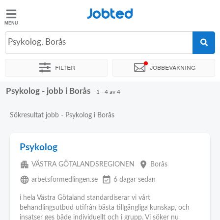
Jobted
Jobted
Jobb
Psykolog, Borås
Filter
Jobbevakning
Löner
Psykolog - jobb i Borås
Sortera efter
Exakt plats
Företag
1 - 4 av 4
Sökresultat jobb - Psykolog i Borås
Psykolog
apartment
place
VÄSTRA GÖTALANDSREGIONEN
Borås
language
event_available
arbetsformedlingen.se
6 dagar sedan
i hela Västra Götaland standardiserar vi vårt
behandlingsutbud utifrån bästa tillgängliga kunskap, och
insatser ges både individuellt och i grupp. Vi söker nu