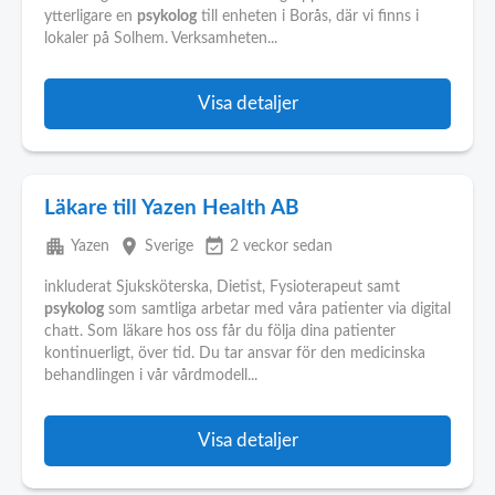
ytterligare en
psykolog
till enheten i Borås, där vi finns i
lokaler på Solhem. Verksamheten...
Visa detaljer
Läkare till Yazen Health AB
apartment
place
event_available
Yazen
Sverige
2 veckor sedan
inkluderat Sjuksköterska, Dietist, Fysioterapeut samt
psykolog
som samtliga arbetar med våra patienter via digital
chatt. Som läkare hos oss får du följa dina patienter
kontinuerligt, över tid. Du tar ansvar för den medicinska
behandlingen i vår vårdmodell...
Visa detaljer