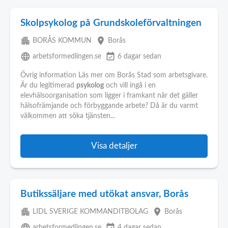
Skolpsykolog på Grundskoleförvaltningen
apartment
place
BORÅS KOMMUN
Borås
language
event_available
arbetsformedlingen.se
6 dagar sedan
Övrig information Läs mer om Borås Stad som arbetsgivare.
Är du legitimerad
psykolog
och vill ingå i en
elevhälsoorganisation som ligger i framkant när det gäller
hälsofrämjande och förbyggande arbete? Då är du varmt
välkommen att söka tjänsten...
Visa detaljer
Butikssäljare med utökat ansvar, Borås
apartment
place
LIDL SVERIGE KOMMANDITBOLAG
Borås
language
event_available
arbetsformedlingen.se
4 dagar sedan