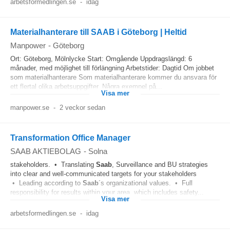
arbetsformedlingen.se
-
idag
Materialhanterare till SAAB i Göteborg | Heltid
Manpower
-
Göteborg
Ort: Göteborg, Mölnlycke Start: Omgående Uppdragslängd: 6
månader, med möjlighet till förlängning Arbetstider: Dagtid Om jobbet
som materialhanterare Som materialhanterare kommer du ansvara för
ett flertal olika arbetsuppgifter. Några exempel på...
Visa mer
manpower.se
-
2 veckor sedan
Transformation Office Manager
SAAB AKTIEBOLAG
-
Solna
stakeholders. • Translating
Saab
, Surveillance and BU strategies
into clear and well-communicated targets for your stakeholders
• Leading according to
Saab
´s organizational values. • Full
responsibility for results within your area, which includes safety...
Visa mer
arbetsformedlingen.se
-
idag