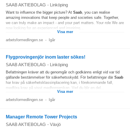
SAAB AKTIEBOLAG
-
Linköping
Want to influence the bigger picture? At
Saab
, you can realise
amazing innovations that keep people and societies safe. Together,
we can truly make an impact - and your part matters. Your role We are
now looking for an experienced and inspiring...
Visa mer
arbetsformedlingen.se
-
Igår
Flygprovingenjör inom laster sökes!
SAAB AKTIEBOLAG
-
Linköping
Befattningen kräver att du genomgår och godkänns enligt vid var tid
gällande bestämmelser för säkerhetsskydd. För befattningar där
Saab
har krav på säkerhetsklassinplacering kan, i förekommande fall,
medföra krav på visst medborgarskap. Vad du blir en del...
Visa mer
arbetsformedlingen.se
-
Igår
Manager Remote Tower Projects
SAAB AKTIEBOLAG
-
Växjö