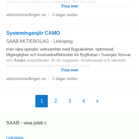
smarta innovationer och uppgradera dina förmågor...
Visa mer
arbetsformedlingen.se
-
3 dagar sedan
Systemingenjör CAMO
SAAB AKTIEBOLAG
-
Linköping
man nära operativ verksamhet med flygsäkerhet, optimerad
tillgänglighet och kostnadseffektivitet för flygflottan i Sveriges försvar
och
Saabs
exportländer. Är du noggrann, strukturerad och tekniskt
intresserad med ett problemlösande och lyhört...
Visa mer
arbetsformedlingen.se
-
3 dagar sedan
1
2
3
4
SAAB - visa jobb i:
Linköping