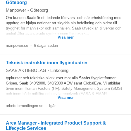
Göteborg
Manpower
-
Göteborg
Om kunden
Saab
är ett ledande försvars- och säkerhetsföretag med
uppdrag att hjälpa nationer att skydda sin befolkning och bidrar till
trygghet för människor och samhällen.
Saab
utvecklar, tillverkar och
underhåller avancerade system inom flygteknik...
Visa mer
manpower.se
-
6 dagar sedan
Teknisk instruktör inom flygindustrin
SAAB AKTIEBOLAG
-
Linköping
typkurser och tekniska pilotkurser mot alla
Saabs
flygplattformar:
Gripen,
Saab
340/2000, 340/2000 AEW samt GlobalEye. Vi utbildar
även inom Human Factors (HF), Safety Management System (SMS)
och inom både militära och civila regelverk (EASA & EMAR...
Visa mer
arbetsformedlingen.se
-
Igår
Area Manager - Integrated Product Support &
Lifecycle Services