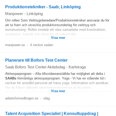
Produktionstekniker - Saab, Linköping
Manpower
-
Linköping
Om rollen Som Verktygsberedare/Produktionstekniker ansvarar du för
att ta fram och utveckla produktionsunderlag för verktyg och
testutrustning. Rollen innebär ett nära samarbete med konstruktion,
produktion, logistik och inköp för att säkerställa...
Visa mer
manpower.se
-
4 veckor sedan
Planerare till Bofors Test Center
Saab Bofors Test Center Aktiebolag
-
Karlskoga
Aktiesparprogram – Alla tillsvidareanställda har möjlighet att delta i
SAABs
förmånliga aktiesparprogram. Yoga - Vi har en stående tid i
veckan för anställd personal att träna yoga. Information och ansökan
Har du frågor gällande rekryteringsprocessen är du varmt...
Visa mer
arbetsformedlingen.se
-
idag
Talent Acquisition Specialist | Konsultuppdrag |