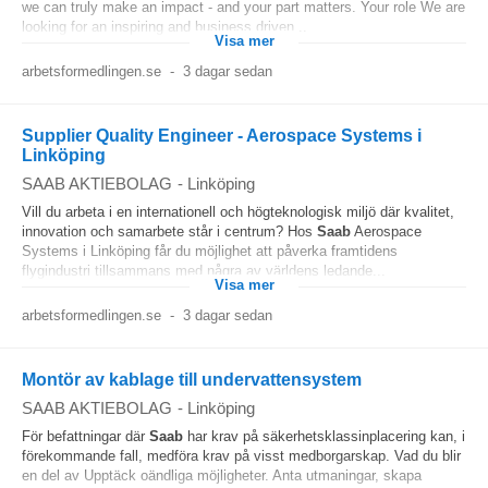
we can truly make an impact - and your part matters. Your role We are
looking for an inspiring and business driven...
Visa mer
arbetsformedlingen.se
-
3 dagar sedan
Supplier Quality Engineer - Aerospace Systems i
Linköping
SAAB AKTIEBOLAG
-
Linköping
Vill du arbeta i en internationell och högteknologisk miljö där kvalitet,
innovation och samarbete står i centrum? Hos
Saab
Aerospace
Systems i Linköping får du möjlighet att påverka framtidens
flygindustri tillsammans med några av världens ledande...
Visa mer
arbetsformedlingen.se
-
3 dagar sedan
Montör av kablage till undervattensystem
SAAB AKTIEBOLAG
-
Linköping
För befattningar där
Saab
har krav på säkerhetsklassinplacering kan, i
förekommande fall, medföra krav på visst medborgarskap. Vad du blir
en del av Upptäck oändliga möjligheter. Anta utmaningar, skapa