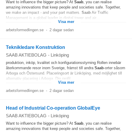
Want to influence the bigger picture? At
Saab
, you can realise
amazing innovations that keep people and societies safe. Together,
we make an impact - and your part matters.
Saab
Air Traffic
Management is a global leader in digital tower and air...
Visa mer
arbetsformedlingen.se
-
2 dagar sedan
Teknikledare Konstruktion
SAAB AKTIEBOLAG
-
Linköping
produktion, inköp, kvalitet och konfigurationsstyrning Rollen innebär
återkommande resor inom Sverige, främst till andra
Saab
-orter såsom
Arboga och Östersund. Placeringsort är Linköping, med möjlighet till
alternativ placering i Arboga. Din profil...
Visa mer
arbetsformedlingen.se
-
2 dagar sedan
Head of Industrial Co-operation GlobalEye
SAAB AKTIEBOLAG
-
Linköping
Want to influence the bigger picture? At
Saab
, you can realise
amazing innovations that keep people and societies safe. Together,