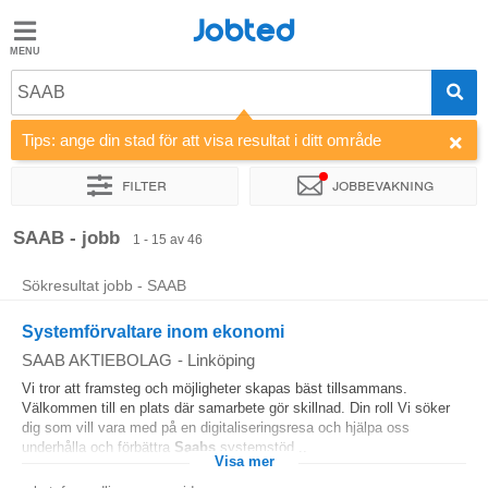
Jobted
Jobted
Jobb
SAAB
Tips: ange din stad för att visa resultat i ditt område
Löner
Filter
Jobbevakning
Sortera efter
Företag
Rekryterare
SAAB - jobb
1 - 15 av 46
Sökresultat jobb - SAAB
Systemförvaltare inom ekonomi
SAAB AKTIEBOLAG
-
Linköping
Vi tror att framsteg och möjligheter skapas bäst tillsammans.
Välkommen till en plats där samarbete gör skillnad. Din roll Vi söker
dig som vill vara med på en digitaliseringsresa och hjälpa oss
underhålla och förbättra
Saabs
systemstöd...
Visa mer