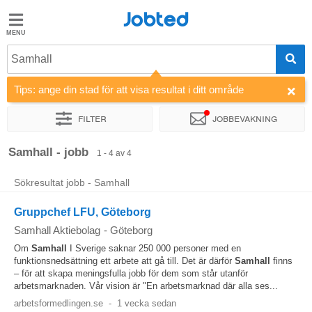
Jobted
Jobted
Jobb
Samhall
Tips: ange din stad för att visa resultat i ditt område
Löner
Filter
Jobbevakning
Sortera efter
Företag
Samhall - jobb
1 - 4 av 4
Sökresultat jobb - Samhall
Gruppchef LFU, Göteborg
Samhall Aktiebolag
-
Göteborg
Om
Samhall
I Sverige saknar 250 000 personer med en
funktionsnedsättning ett arbete att gå till. Det är därför
Samhall
finns
– för att skapa meningsfulla jobb för dem som står utanför
arbetsmarknaden. Vår vision är "En arbetsmarknad där alla ses...
arbetsformedlingen.se
-
1 vecka sedan