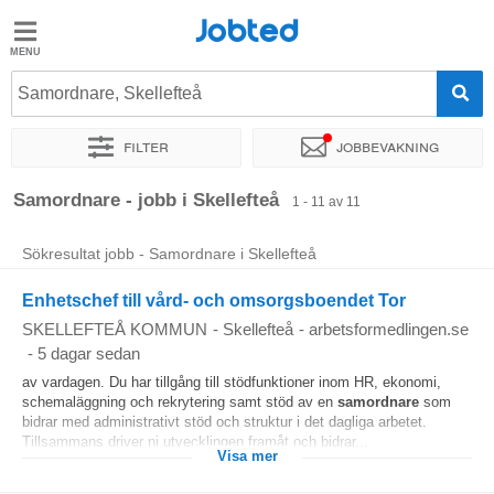
Jobted
Jobted
Jobb
Samordnare, Skellefteå
Filter
Jobbevakning
Löner
Sortera efter
Exakt plats
Företag
Rekryterare
Typ a
Samordnare - jobb i Skellefteå
1 - 11 av 11
Sökresultat jobb - Samordnare i Skellefteå
Enhetschef till vård- och omsorgsboendet Tor
SKELLEFTEÅ KOMMUN
-
Skellefteå
-
arbetsformedlingen.se
-
5 dagar sedan
av vardagen. Du har tillgång till stödfunktioner inom HR, ekonomi,
schemaläggning och rekrytering samt stöd av en
samordnare
som
bidrar med administrativt stöd och struktur i det dagliga arbetet.
Tillsammans driver ni utvecklingen framåt och bidrar...
Visa mer