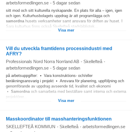
arbetsformedlingen.se
-
5 dagar sedan
sitt mod och sitt kulturella nyskapande. En plats för alla – igen, igen
och igen. Kulturhusbolagets uppdrag är att programlägga och
samordna
husets verksamheter samt ansvara för driften av huset. I
Sara kulturhus finns också Skellefteå stadsbibliotek...
Visa mer
Vill du utveckla framtidens processindustri med
AFRY?
Professionals Nord Norra Norrland AB
-
Skellefteå
-
arbetsformedlingen.se
-
5 dagar sedan
på arbetsuppgifter: • Vara konstruktions- och/eller
beräkningsansvarig i projekt • Ansvara för planering, uppföljning och
genomförande av uppdrag avseende tid, kvalitet och ekonomi
•
Samordna
och samarbeta med beställare samt interna och externa
projektörer...
Visa mer
Masskoordinator till masshanteringsfunktionen
SKELLEFTEÅ KOMMUN
-
Skellefteå
-
arbetsformedlingen.se