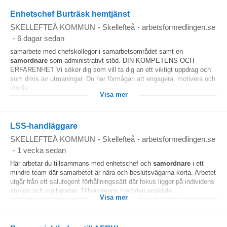
Enhetschef Burträsk hemtjänst
SKELLEFTEÅ KOMMUN
-
Skellefteå
-
arbetsformedlingen.se
-
6 dagar sedan
samarbete med chefskollegor i samarbetsområdet samt en
samordnare
som administrativt stöd. DIN KOMPETENS OCH
ERFARENHET Vi söker dig som vill ta dig an ett viktigt uppdrag och
som drivs av utmaningar. Du har förmågan att engagera, motivera och
stödja...
Visa mer
LSS-handläggare
SKELLEFTEÅ KOMMUN
-
Skellefteå
-
arbetsformedlingen.se
-
1 vecka sedan
Här arbetar du tillsammans med enhetschef och
samordnare
i ett
mindre team där samarbetet är nära och beslutsvägarna korta. Arbetet
utgår från ett salutogent förhållningssätt där fokus ligger på individens
styrkor och möjligheter. Tillsammans med den enskilde...
Visa mer