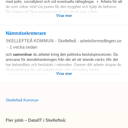
med polis, socialtjänst och vid eventuella rättegångar. • Arbeta för att
de som söker stöd via jouren får den trygghet och hjälp de behöver.
Din bakgrund/ Dina egenskaper Vi ser att du som söker...
Visa mer
Nämndsekreterare
SKELLEFTEÅ KOMMUN
-
Skellefteå
-
arbetsformedlingen.se
-
1 vecka sedan
och
samordnar
du arbetet kring den politiska beslutsprocessen. Du
ansvarar för ärendehanteringen från det att ett ärende väcks tills det
har behandlats och beslutats i nämnden. Genom ditt arbete skapar du
förutsättningar för väl underbyggda och rättssäkra beslut...
Visa mer
Skellefteå Kommun
Fler jobb – Data/IT i Skellefteå: