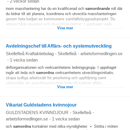
-
2 veckor sedan
inom masshantering har du en kvalificerad och
samordnande
roll där
du bidrar till att planera, koordinera och utveckla masshanteringen
genom hela kedjan av kommunens samhällsbyggnadsprojekt. Du
arbetar både operativt och utvecklingsinriktat. I uppdraget ingår...
Visa mer
Avdelningschef till Affärs- och systemutveckling
Skellefteå Kraftaktiebolag
-
Skellefteå
-
arbetsformedlingen.se
-
1 vecka sedan
driftorganisationen och verksamhetens ledningsgrupp. I uppdraget
ingår att leda och
samordna
verksamhetens utvecklingsinitiativ,
skapa tydliga arbetssätt för prioritering och uppföljning samt
säkerställa att utvecklingsinsatser leder till konkret affärs...
Visa mer
Vikariat Guldstadens kvinnojour
GULDSTADENS KVINNOJOUR
-
Skellefteå
-
arbetsformedlingen.se
-
1 vecka sedan
och
samordna
kontakter med olika myndigheter. • Stötta i möten