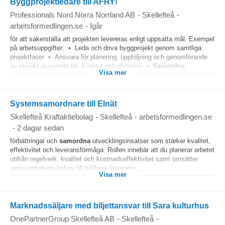
Byggprojektledare till AFRY!
Professionals Nord Norra Norrland AB
-
Skellefteå
-
arbetsformedlingen.se
-
Igår
för att säkerställa att projekten levereras enligt uppsatta mål. Exempel
på arbetsuppgifter: • Leda och driva byggprojekt genom samtliga
projektfaser • Ansvara för planering, uppföljning och genomförande
av projekt avseende tid, kvalitet och ekonomi •
Samordna
...
Visa mer
Systemsamordnare till Elnät
Skellefteå Kraftaktiebolag
-
Skellefteå
-
arbetsformedlingen.se
-
2 dagar sedan
förbättringar och
samordna
utvecklingsinsatser som stärker kvalitet,
effektivitet och leveransförmåga. Rollen innebär att du planerar arbetet
utifrån regelverk, kvalitet och kostnadseffektivitet samt omsätter
verksamhetens behov till hållbara lösningar...
Visa mer
Marknadssäljare med biljettansvar till Sara kulturhus
OnePartnerGroup Skellefteå AB
-
Skellefteå
-