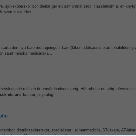
are, sjuksköterskor och dietist ger ett samordnat stöd. Hässleholm är en knytp
år även buss. Hos...
starta den nya Laro-mottagningen! Laro (läkemedelsassisterad rehabilitering 
ktion samt minska medicinska...
betsledande roll och är omvårdnadsansvarig. Här arbetar du tvärprofessionellt
sekreterare
, kurator, psykolog...
holm
erskor, distriktssköterskor, specialister i allmänmedicin, ST-läkare, AT-läkar
t breda utbud kan vi erbjuda våra patienter...