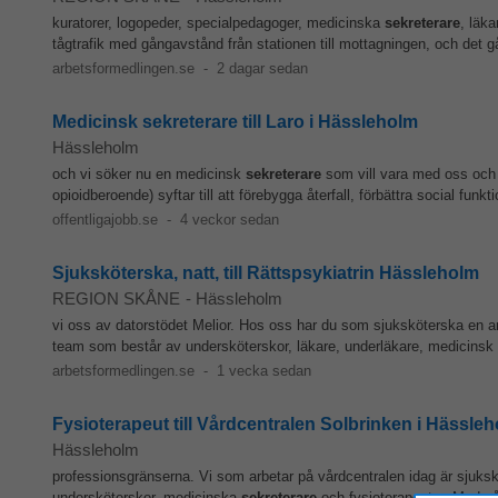
kuratorer, logopeder, specialpedagoger, medicinska
sekreterare
, läk
tågtrafik med gångavstånd från stationen till mottagningen, och det g
arbetsformedlingen.se
-
2 dagar sedan
Medicinsk sekreterare till Laro i Hässleholm
Hässleholm
och vi söker nu en medicinsk
sekreterare
som vill vara med oss och 
opioidberoende) syftar till att förebygga återfall, förbättra social fun
offentligajobb.se
-
4 veckor sedan
Sjuksköterska, natt, till Rättspsykiatrin Hässleholm
REGION SKÅNE
-
Hässleholm
vi oss av datorstödet Melior. Hos oss har du som sjuksköterska en ar
team som består av undersköterskor, läkare, underläkare, medicinsk
arbetsformedlingen.se
-
1 vecka sedan
Fysioterapeut till Vårdcentralen Solbrinken i Hässle
Hässleholm
professionsgränserna. Vi som arbetar på vårdcentralen idag är sjuksköt
undersköterskor, medicinska
sekreterare
och fysioterapeuter. Med vår