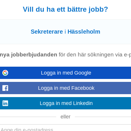
Vill du ha ett bättre jobb?
Sekreterare
i
Hässleholm
 medicinsk
sekreterare
. Välkommen till oss! 1 plats(er). ARBETSUPPGIFTER I
r i ett tvärprofessionellt team...
nya jobberbjudanden
för den här sökningen via e-
e
Logga in med Google
sta enheter. På vårdcentralen arbetar sex specialister i allmänmedicin och fem
ch
sekreterare
i ett nära...
Logga in med Facebook
agning i Kristianstad
Logga in med Linkedin
 får möjlighet att utvecklas i din roll som medicinsk
sekreterare
tillsammans m
eller
st nu söker...