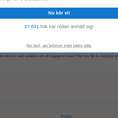
agning i Kristianstad
 får möjlighet att utvecklas i din roll som medicinsk
sekreterare
tillsammans m
st nu söker...
27 641
folk har redan anmält sig!
agning, Kristianstad
ra ansvar med variation och ett engagerat team? Hos oss får du möjlighet att
.
Kurator