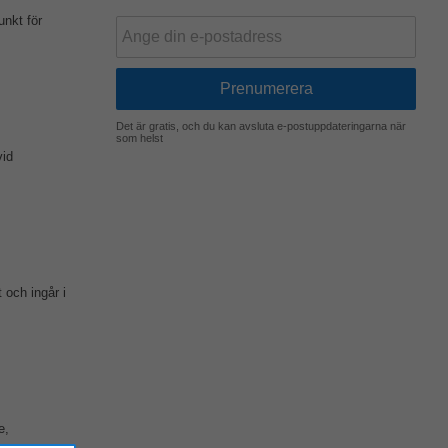
unkt för
Det är gratis, och du kan avsluta e-postuppdateringarna när
som helst
vid
 och ingår i
e,