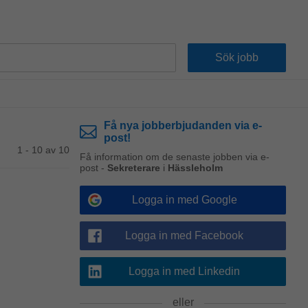
Få nya jobberbjudanden via e-
post!
1 - 10 av 10
Få information om de senaste jobben via e-
post -
Sekreterare
i
Hässleholm
Logga in med Google
Logga in med Facebook
Logga in med Linkedin
eller