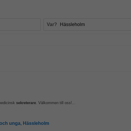
Var?
 medicinsk
sekreterare
. Välkommen till oss!...
rn och unga, Hässleholm