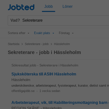
Jobted
Jobb
Löner
Vad?
Sortera efter
Exakt plats
Företag
>
>
Startsida
Sekreterare - jobb
Hässleholm
Sekreterare - jobb i Hässleholm
Sökresultat jobb - Sekreterare i Hässleholm
Sjuksköterska till ASIH Hässleholm
Hässleholm
undersköterskor, arbetsterapeut, fysioterapeut, kurator, dietist samt
offentligajobb.se
-
1 vecka sedan
Arbetsterapeut, vik, till Habiliteringsmottagning ba
REGION SKÅNE
-
Hässleholm