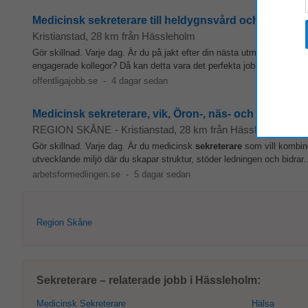
Medicinsk sekreterare till heldygnsvård och akutmott
Kristianstad
, 28 km från Hässleholm
Gör skillnad. Varje dag. Är du på jakt efter din nästa utmaning där du
engagerade kollegor? Då kan detta vara det perfekta jobbet för dig! Ju
offentligajobb.se
-
4 dagar sedan
Medicinsk sekreterare, vik, Öron-, näs- och halsmott
REGION SKÅNE
-
Kristianstad
, 28 km från Hässleholm
Gör skillnad. Varje dag. Är du medicinsk
sekreterare
som vill kombine
utvecklande miljö där du skapar struktur, stöder ledningen och bidrar..
arbetsformedlingen.se
-
5 dagar sedan
Region Skåne
Sekreterare – relaterade jobb i Hässleholm:
Medicinsk Sekreterare
Hälsa