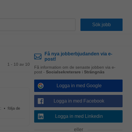
Få nya jobberbjudanden via e-
post!
1 - 10 av 10
Få information om de senaste jobben via e-
post -
Socialsekreterare
i
Strängnäs
Logga in med Google
Logga in med Facebook
: • följa de
Logga in med Linkedin
eller