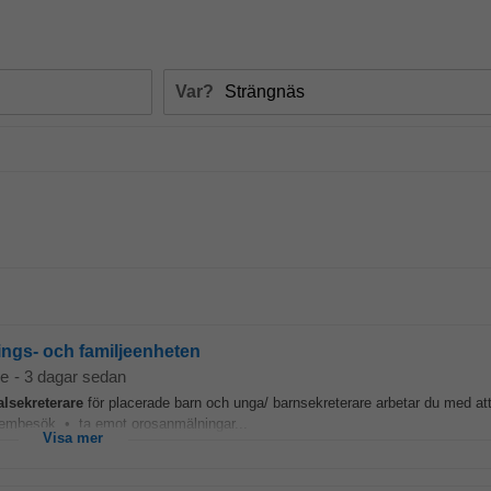
Var?
ings- och familjeenheten
se
-
3 dagar sedan
alsekreterare
för placerade barn och unga/ barnsekreterare arbetar du med att
hembesök • ta emot orosanmälningar...
Visa mer