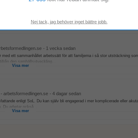
d sedan
, socialjour samt
socialsekreterare
i mottagningen....
Visa mer
rbetsformedlingen.se
-
1 vecka sedan
 med ett sammanhållet arbetssätt för att familjerna i så stor utsträckning so
utifrån den samhällsutveckling...
Visa mer
-
arbetsformedlingen.se
-
4 dagar sedan
fattande enligt SoL. Du kan själv bli engagerad i mer komplicerade eller akut
n. Du arbetar också...
Visa mer