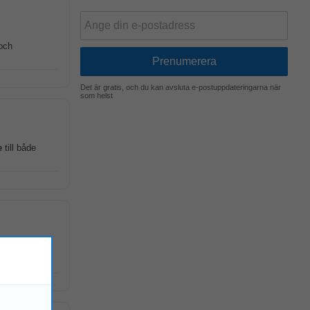
 och
Det är gratis, och du kan avsluta e-postuppdateringarna när
som helst
e
till både
ng samtidigt