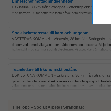
Enhetschef mottagningsenheten
Eskilstuna
, 30 km från Strängnäs
-
offentligajobb.se
-
1 måna
med närmare 60 medarbetare inom såväl administration, vaktmästeri
Socialsekretererare till barn och ungdom
VÄSTERÅS KOMMUN
-
Västerås
, 38 km från Strängnäs
-
a
du samverka med viktiga aktörer, både interna som externa. Vi jobbar
ha kontakt med samma
socialsekreterare
. Vi utvecklar vårt arbete 
Teamledare till Ekonomiskt bistånd
ESKILSTUNA KOMMUN
-
Eskilstuna
, 30 km från Strängnäs
genom att handleda
socialsekreterare
i sin handläggning och besluts
vilket innebär att du tar snabba beslut när det krävs, oavsett situatio
Fler jobb – Socialt Arbete i Strängnäs: