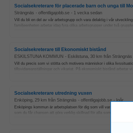
Socialsekreterare för placerade barn och unga till M
Strängnäs
-
offentligajobb.se
-
1 vecka sedan
Vill du bli en del av vår arbetsgrupp och vara delaktig i vår utveckli
familjeenheten arbetar idag fyra olika arbetsgrupper under två gruppl
Socialsekreterare till Ekonomiskt bistånd
ESKILSTUNA KOMMUN
-
Eskilstuna
, 30 km från Strängnäs
Vill du precis som vi stötta och motivera människor i olika livssituati
tillsvidareanställningar och vikariat. På ekonomiskt bistånd arbetar v
Socialsekreterare utredning vuxen
Enköping
, 29 km från Strängnäs
-
offentligajobb.se
-
Igår
Enköpings kommun är arbetsplatsen för dig som vill vara med och skapa
som du får chansen att göra verklig skillnad för alla som lever och ve