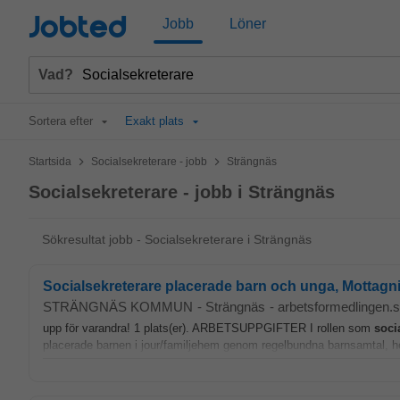
Jobted
Jobb
Löner
Vad?
Sortera efter
Exakt plats
>
>
Startsida
Socialsekreterare - jobb
Strängnäs
Socialsekreterare - jobb i Strängnäs
Sökresultat jobb - Socialsekreterare i Strängnäs
Socialsekreterare placerade barn och unga, Mottagn
STRÄNGNÄS KOMMUN
-
Strängnäs
-
arbetsformedlingen.
upp för varandra! 1 plats(er). ARBETSUPPGIFTER I rollen som
soci
placerade barnen i jour/familjehem genom regelbundna barnsamtal, 