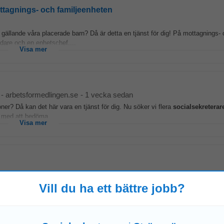
ottagnings- och familjeenheten
ng gällande våra placerade barn? Då är detta en tjänst för dig! På mottagnings-
edare och en enhetschef....
Visa mer
-
arbetsformedlingen.se
-
1 vecka sedan
oner? Då kan det här vara en tjänst för dig. Nu söker vi flera
socialsekreterar
i med att bedöma...
Visa mer
 det långsiktigt goda samhället. Här får du möjlighet till personlig utveckli
Vill du ha ett bättre jobb?
rkar i Enköping. Vi...
Visa mer