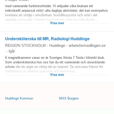
med varierande funktionshinder. Vi erbjuder våra brukare ett
individuellt anpassat stöd i alla dagliga aktiviteter, det kan exempelvis
innebära att stödja i omvårdnad, hushållssysslor och stöd i det
sociala
samspelet. Arbetet med brukare styrs av individuella...
Visa mer
Undersköterska till MR, Radiologi Huddinge
REGION STOCKHOLM
-
Huddinge
-
arbetsformedlingen.se
-
Igår
6 magnetkameror varav en är Sveriges första 7 Tesla i kliniskt bruk.
Som undersköterska hos oss har du ett varierande och utvecklande
arbete
där du utgör en viktig del av teamet. Du ansvarar främst för
tidsbokning av elektiva patienter och bemannar...
Visa mer
Huddinge Kommun
MAX Burgers