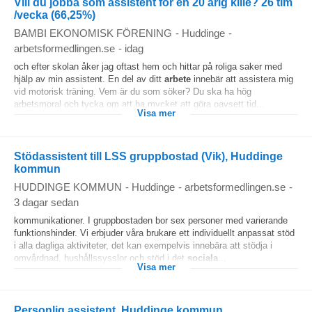
Vill du jobba som assistent för en 20 årig kille? 26 tim
/vecka (66,25%)
BAMBI EKONOMISK FÖRENING
-
Huddinge
-
arbetsformedlingen.se
-
idag
och efter skolan åker jag oftast hem och hittar på roliga saker med
hjälp av min assistent. En del av ditt
arbete
innebär att assistera mig
vid motorisk träning. Vem är du som söker? Du ska ha hög
arbetsmoral och tycka om att ha mycket att göra oavsett tid...
Visa mer
Stödassistent till LSS gruppbostad (Vik), Huddinge
kommun
HUDDINGE KOMMUN
-
Huddinge
-
arbetsformedlingen.se
-
3 dagar sedan
kommunikationer. I gruppbostaden bor sex personer med varierande
funktionshinder. Vi erbjuder våra brukare ett individuellt anpassat stöd
i alla dagliga aktiviteter, det kan exempelvis innebära att stödja i
omvårdnad, hushållssysslor och stöd i det
sociala
...
Visa mer
Personlig assistent, Huddinge kommun