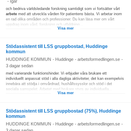
-
Igår
och bedriva världsledande forskning samtidigt som vi fortsätter vårt
arbete
med att utveckla vården för patientens bästa. Vi arbetar inom
en rad olika områden och professioner. Du kan läsa mer om vårt
uppdrag inom vård, forskning och utbildning...
Visa mer
Stödassistent till LSS gruppbostad, Huddinge
kommun
HUDDINGE KOMMUN
-
Huddinge
-
arbetsformedlingen.se
-
3 dagar sedan
med varierande funktionshinder. Vi erbjuder våra brukare ett
individuellt anpassat stöd i alla dagliga aktiviteter, det kan exempelvis
innebära att stödja i omvårdnad, hushållssysslor och stöd i det
sociala
samspelet. Arbetet med brukare styrs av individuella...
Visa mer
Stödassistent till LSS gruppbostad (75%), Huddinge
kommun
HUDDINGE KOMMUN
-
Huddinge
-
arbetsformedlingen.se
-
3 dagar sedan