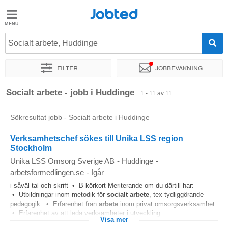
Jobted
Jobted
Jobb
Socialt arbete, Huddinge
Filter
Jobbevakning
Löner
Sortera efter
Exakt plats
Företag
Socialt arbete - jobb i Huddinge
1 - 11 av 11
Sökresultat jobb - Socialt arbete i Huddinge
Verksamhetschef sökes till Unika LSS region
Stockholm
Unika LSS Omsorg Sverige AB
-
Huddinge
-
arbetsformedlingen.se
-
Igår
i såväl tal och skrift • B-körkort Meriterande om du därtill har:
• Utbildningar inom metodik för
socialt
arbete
, tex tydliggörande
pedagogik. • Erfarenhet från
arbete
inom privat omsorgsverksamhet
• Erfarenhet av att leda verksamheter i utveckling...
Visa mer