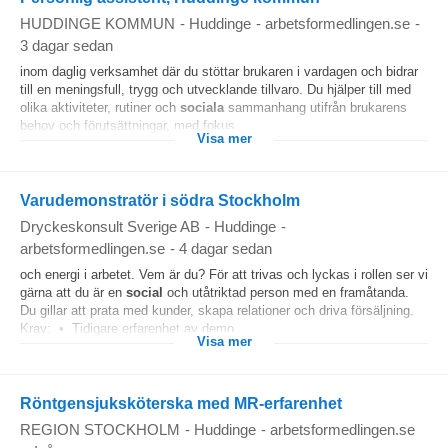
HUDDINGE KOMMUN
-
Huddinge
-
arbetsformedlingen.se
-
3 dagar sedan
inom daglig verksamhet där du stöttar brukaren i vardagen och bidrar
till en meningsfull, trygg och utvecklande tillvaro. Du hjälper till med
olika aktiviteter, rutiner och
sociala
sammanhang utifrån brukarens
behov och förutsättningar, med fokus...
Visa mer
Varudemonstratör i södra Stockholm
Dryckeskonsult Sverige AB
-
Huddinge
-
arbetsformedlingen.se
-
4 dagar sedan
och energi i arbetet. Vem är du? För att trivas och lyckas i rollen ser vi
gärna att du är en
social
och utåtriktad person med en framåtanda.
Du gillar att prata med kunder, skapa relationer och driva försäljning.
Krav: • Tidigare erfarenhet av demo...
Visa mer
Röntgensjuksköterska med MR-erfarenhet
REGION STOCKHOLM
-
Huddinge
-
arbetsformedlingen.se