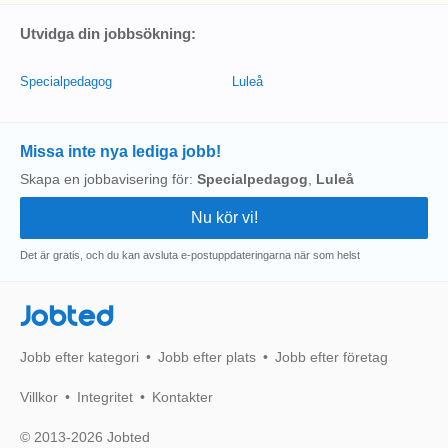
Utvidga din jobbsökning:
Specialpedagog
Luleå
Missa inte nya lediga jobb!
Skapa en jobbavisering för:
Specialpedagog
,
Luleå
Det är gratis, och du kan avsluta e-postuppdateringarna när som helst
Jobted
Jobb efter kategori
Jobb efter plats
Jobb efter företag
Villkor
Integritet
Kontakter
© 2013-2026 Jobted