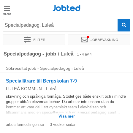
Jobted
Jobted
Jobb
Specialpedagog, Luleå
Filter
Jobbevakning
Löner
Sortera efter
Exakt plats
Företag
Specialpedagog - jobb i Luleå
1 - 4 av 4
Sökresultat jobb - Specialpedagog i Luleå
Speciallärare till Bergskolan 7-9
LULEÅ KOMMUN
-
Luleå
skrivning och språkliga förmåga. Stödet ges både enskilt och i mindre
grupper utifrån elevernas behov. Du arbetar inte ensam utan du
kommer att vara del i ett dynamiskt team i elevhälsan och
tillsammans med en speciallärare och en
specialpedagog
samt...
Visa mer
arbetsformedlingen.se
-
3 veckor sedan