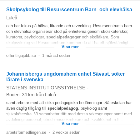
Skolpsykolog till Resurscentrum Barn- och elevhälsa
Luleå
och har fokus på hälsa, lärande och utveckling. Resurscentrums barn-
och elevhälsa organiserar stöd på enheterna genom skolsköterskor,
kuratorer, psykologer,
specialpedagoger
och skolläkare. Som
skolpsykolog vid Resurscentrum kommer du att ha ett självständigt...
Visa mer
offentligajobb.se
-
1 månad sedan
Johannisbergs ungdomshem enhet Sävast, söker
lärare i svenska
STATENS INSTITUTIONSSTYRELSE
-
Boden
, 34 km från Luleå
samt arbetar med att olika pedagogiska bedömningar. Säfeskolan har
även daglig tillgång till
specialpedagog
, psykolog samt
sjuksköterska. Vi samarbetar tätt med dessa yrkesgrupper samt med
avdelningspersonal, utredningssekreterare och kvalitéchef m.fl...
Visa mer
arbetsformedlingen.se
-
2 veckor sedan