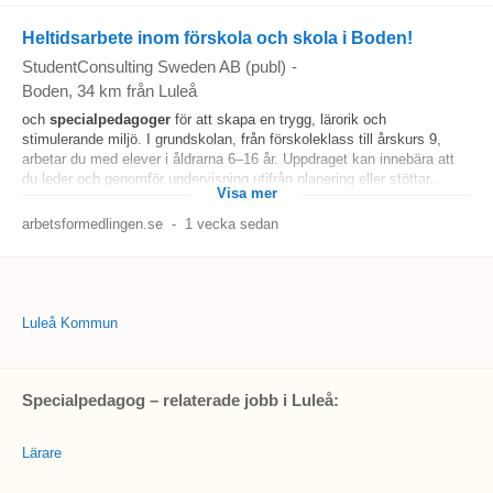
Heltidsarbete inom förskola och skola i Boden!
StudentConsulting Sweden AB (publ)
-
Boden
, 34 km från Luleå
och
specialpedagoger
för att skapa en trygg, lärorik och
stimulerande miljö. I grundskolan, från förskoleklass till årskurs 9,
arbetar du med elever i åldrarna 6–16 år. Uppdraget kan innebära att
du leder och genomför undervisning utifrån planering eller stöttar...
Visa mer
arbetsformedlingen.se
-
1 vecka sedan
Luleå Kommun
Specialpedagog – relaterade jobb i Luleå:
Lärare