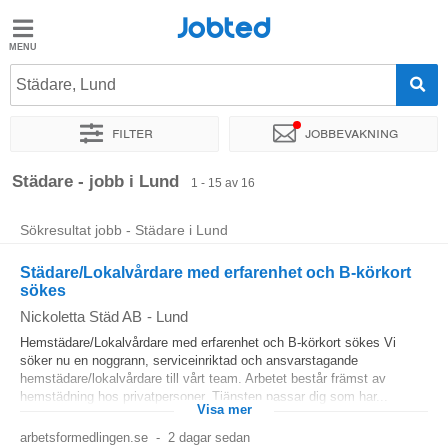
Jobted
Jobted
Jobb
Städare, Lund
Filter
Jobbevakning
Löner
Sortera efter
Exakt plats
Företag
Städare - jobb i Lund
1 - 15 av 16
Sökresultat jobb - Städare i Lund
Städare/Lokalvårdare med erfarenhet och B-körkort
sökes
Nickoletta Städ AB
-
Lund
Hemstädare/Lokalvårdare med erfarenhet och B-körkort sökes Vi
söker nu en noggrann, serviceinriktad och ansvarstagande
hemstädare/lokalvårdare till vårt team. Arbetet består främst av
hemstädning hos privatpersoner. Tjänsten passar dig som har...
Visa mer
arbetsformedlingen.se
-
2 dagar sedan