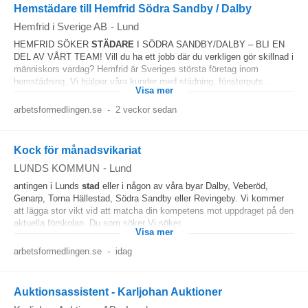
Hemstädare till Hemfrid Södra Sandby / Dalby
Hemfrid i Sverige AB
-
Lund
HEMFRID SÖKER
STÄDARE
I SÖDRA SANDBY/DALBY – BLI EN
DEL AV VÅRT TEAM! Vill du ha ett jobb där du verkligen gör skillnad i
människors vardag? Hemfrid är Sveriges största företag inom
hemstädning. Vi hjälper våra kunder med städning, fönsterputs...
Visa mer
arbetsformedlingen.se
-
2 veckor sedan
Kock för månadsvikariat
LUNDS KOMMUN
-
Lund
antingen i Lunds
stad
eller i någon av våra byar Dalby, Veberöd,
Genarp, Torna Hällestad, Södra Sandby eller Revingeby. Vi kommer
att lägga stor vikt vid att matcha din kompetens mot uppdraget på den
aktuella förskolan. Du som söker Vi söker...
Visa mer
arbetsformedlingen.se
-
idag
Auktionsassistent - Karljohan Auktioner