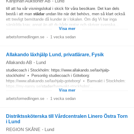
Karljohan Auktioner AB
-
Lund
till att ha vår visningslokal i skick för våra besökare. Det kan dels
bestå i att man
städar
undan lite när det behövs, men så klart också
ett trevligt bemötande då kunder är i lokalen. Om dig Vi har inga
särskilda krav, annat än att du både pratar och skriver svenska...
Visa mer
arbetsformedlingen.se
-
1 vecka sedan
Allakando läxhjälp Lund, privatlärare, Fysik
Allakando AB
-
Lund
studiecoach i Stockholm: https://www.allakando.se/laxhjalp-
stockholm/ • Personlig studiecoach i Göteborg:
https://www.allakando.se/laxhjalp-goteborg/ • Barnvakt i Stockholm:
https://my-nanny.se/
stader
/barnvakt-stockholm/...
Visa mer
arbetsformedlingen.se
-
1 vecka sedan
Distriktssköterska till Vårdcentralen Linero Östra Torn
i Lund
REGION SKÅNE
-
Lund