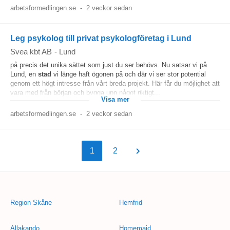
arbetsformedlingen.se
-
2 veckor sedan
Leg psykolog till privat psykologföretag i Lund
Svea kbt AB
-
Lund
på precis det unika sättet som just du ser behövs. Nu satsar vi på
Lund, en
stad
vi länge haft ögonen på och där vi ser stor potential
genom ett högt intresse från vårt breda projekt. Här får du möjlighet att
vara med från början och bygga upp något riktigt...
Visa mer
arbetsformedlingen.se
-
2 veckor sedan
1
2
Region Skåne
Hemfrid
Allakando
Homemaid