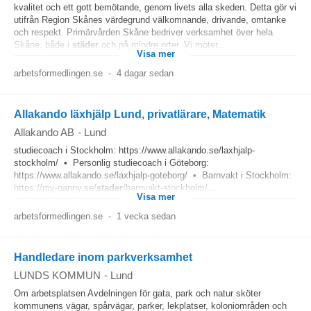
kvalitet och ett gott bemötande, genom livets alla skeden. Detta gör vi
utifrån Region Skånes värdegrund välkomnande, drivande, omtanke
och respekt. Primärvården Skåne bedriver verksamhet över hela
Skåne, både i
städer
och på mindre orter. Vi möter...
Visa mer
arbetsformedlingen.se
-
4 dagar sedan
Allakando läxhjälp Lund, privatlärare, Matematik
Allakando AB
-
Lund
studiecoach i Stockholm: https://www.allakando.se/laxhjalp-
stockholm/ • Personlig studiecoach i Göteborg:
https://www.allakando.se/laxhjalp-goteborg/ • Barnvakt i Stockholm:
https://my-nanny.se/
stader
/barnvakt-stockholm/...
Visa mer
arbetsformedlingen.se
-
1 vecka sedan
Handledare inom parkverksamhet
LUNDS KOMMUN
-
Lund
Om arbetsplatsen Avdelningen för gata, park och natur sköter
kommunens vägar, spårvägar, parker, lekplatser, koloniområden och