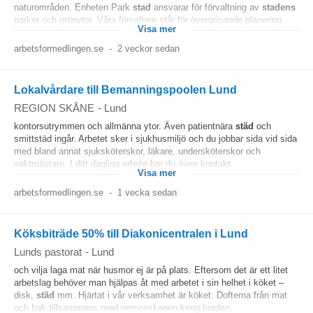
naturområden. Enheten Park
stad
ansvarar för förvaltning av
stadens
parker och grönytor. Våra förvaltare står för övergripande planering...
Visa mer
arbetsformedlingen.se
-
2 veckor sedan
Lokalvårdare till Bemanningspoolen Lund
REGION SKÅNE
-
Lund
kontorsutrymmen och allmänna ytor. Även patientnära
städ
och
smittstäd ingår. Arbetet sker i sjukhusmiljö och du jobbar sida vid sida
med bland annat sjuksköterskor, läkare, undersköterskor och
vaktmästare. I ditt dagliga arbete har du även kontakt...
Visa mer
arbetsformedlingen.se
-
1 vecka sedan
Köksbiträde 50% till Diakonicentralen i Lund
Lunds pastorat
-
Lund
och vilja laga mat när husmor ej är på plats. Eftersom det är ett litet
arbetslag behöver man hjälpas åt med arbetet i sin helhet i köket –
disk,
städ
mm. Hjärtat i vår verksamhet är köket. Dofterna från mat
och bak tillsammans med gemenskapen kring borden...