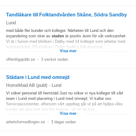
Tandläkare till Folktandvården Skåne, Södra Sandby
Lund
med både fler kunder och kollegor. Närheten till Lund och den
expandering som sker av
staden
är positiv även för vår verksamhet.
Vi är i fusion med kliniken i Dalby med 14 kollegor som arbetar med
teamtandvård. På kliniken i Dalby bedrivs käk-kirurgisk...
Visa mer
offentligajobb.se
-
3 veckor sedan
Städare i Lund med omnejd
HomeMaid AB (publ)
-
Lund
Vi söker personal till hemstäd Just nu söker vi nya kollegor till vårt
team i Lund med placering i Lund med omnejd. Vi kallar oss
Serviceassistenter, eftersom vårt uppdrag går ut på att hjälpa våra
kunder att göra rent och fint hemma, så att de kan...
Visa mer
arbetsformedlingen.se
-
3 dagar sedan