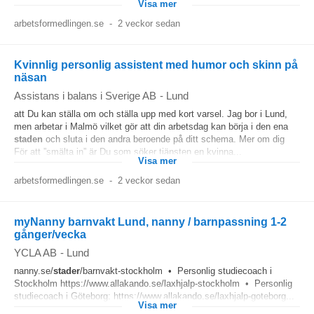
Visa mer
arbetsformedlingen.se
-
2 veckor sedan
Kvinnlig personlig assistent med humor och skinn på
näsan
Assistans i balans i Sverige AB
-
Lund
att Du kan ställa om och ställa upp med kort varsel. Jag bor i Lund,
men arbetar i Malmö vilket gör att din arbetsdag kan börja i den ena
staden
och sluta i den andra beroende på ditt schema. Mer om dig
För att ”smälta in” är Du som söker tjänsten en kvinna...
Visa mer
arbetsformedlingen.se
-
2 veckor sedan
myNanny barnvakt Lund, nanny / barnpassning 1-2
gånger/vecka
YCLA AB
-
Lund
nanny.se/
stader
/barnvakt-stockholm • Personlig studiecoach i
Stockholm https://www.allakando.se/laxhjalp-stockholm • Personlig
studiecoach i Göteborg: https://www.allakando.se/laxhjalp-goteborg...
Visa mer