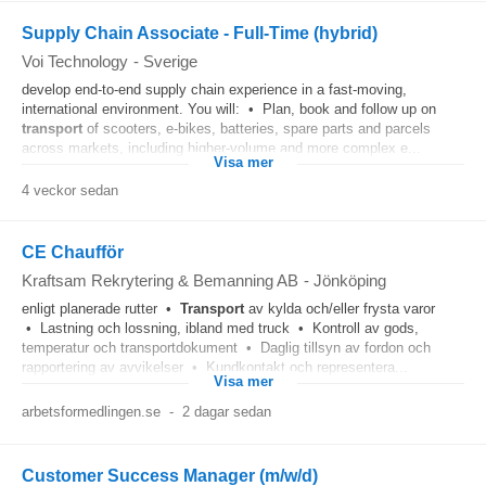
Supply Chain Associate - Full-Time (hybrid)
Voi Technology
-
Sverige
develop end‑to‑end supply chain experience in a fast‑moving,
international environment. You will: • Plan, book and follow up on
transport
of scooters, e‑bikes, batteries, spare parts and parcels
across markets, including higher‑volume and more complex e...
Visa mer
4 veckor sedan
CE Chaufför
Kraftsam Rekrytering & Bemanning AB
-
Jönköping
enligt planerade rutter •
Transport
av kylda och/eller frysta varor
• Lastning och lossning, ibland med truck • Kontroll av gods,
temperatur och transportdokument • Daglig tillsyn av fordon och
rapportering av avvikelser • Kundkontakt och representera...
Visa mer
arbetsformedlingen.se
-
2 dagar sedan
Customer Success Manager (m/w/d)