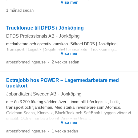
Visa mer
1 månad sedan
Truckförare till DFDS i Jönköping
DFDS Professionals AB
-
Jönköping
medarbetare och operativ kunskap. Sökord DFDS | Jönköping|
Transport
| Logistik | Skjutstativ| Lagerarbete | Truckkörning...
Visa mer
arbetsformedlingen.se
-
2 veckor sedan
Extrajobb hos POWER – Lagermedarbetare med
truckkort
Jobandtalent Sweden AB
-
Jönköping
mer än 3 200 företag världen över – inom allt från logistik, butik,
transport
och tjänstemän. Med starka investerare som Atomico,
Goldman Sachs, Kinnevik, BlackRock och SoftBank i ryggen växer vi
snabbt. Och vi har bara börjat. Ansökan Urval...
Visa mer
arbetsformedlingen.se
-
1 vecka sedan