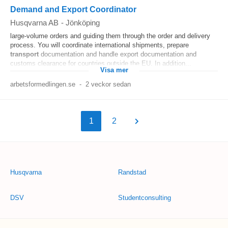
Demand and Export Coordinator
Husqvarna AB
-
Jönköping
large-volume orders and guiding them through the order and delivery
process. You will coordinate international shipments, prepare
transport
documentation and handle export documentation and
customs clearance for countries outside the EU. In addition...
Visa mer
arbetsformedlingen.se
-
2 veckor sedan
1
2
Husqvarna
Randstad
DSV
Studentconsulting