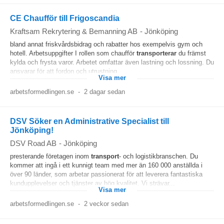
CE Chaufför till Frigoscandia
Kraftsam Rekrytering & Bemanning AB
-
Jönköping
bland annat friskvårdsbidrag och rabatter hos exempelvis gym och
hotell. Arbetsuppgifter I rollen som chaufför
transporterar
du främst
kylda och frysta varor. Arbetet omfattar även lastning och lossning. Du
ansvarar för att fordon och utrustning...
Visa mer
arbetsformedlingen.se
-
2 dagar sedan
DSV Söker en Administrative Specialist till
Jönköping!
DSV Road AB
-
Jönköping
presterande företagen inom
transport
- och logistikbranschen. Du
kommer att ingå i ett kunnigt team med mer än 160 000 anställda i
över 90 länder, som arbetar passionerat för att leverera fantastiska
kundupplevelser och tjänster av hög kvalitet. Vi strävar...
Visa mer
arbetsformedlingen.se
-
2 veckor sedan