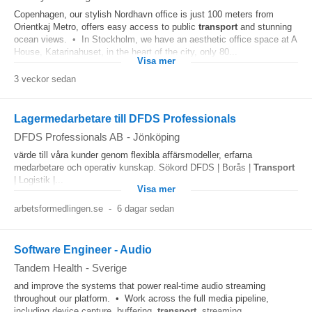
Copenhagen, our stylish Nordhavn office is just 100 meters from
Orientkaj Metro, offers easy access to public
transport
and stunning
ocean views. • In Stockholm, we have an aesthetic office space at A
House, Katarinahuset, in the heart of the city, only 80...
Visa mer
3 veckor sedan
Lagermedarbetare till DFDS Professionals
DFDS Professionals AB
-
Jönköping
värde till våra kunder genom flexibla affärsmodeller, erfarna
medarbetare och operativ kunskap. Sökord DFDS | Borås |
Transport
| Logistik |...
Visa mer
arbetsformedlingen.se
-
6 dagar sedan
Software Engineer - Audio
Tandem Health
-
Sverige
and improve the systems that power real-time audio streaming
throughout our platform. • Work across the full media pipeline,
including device capture, buffering,
transport
, streaming,