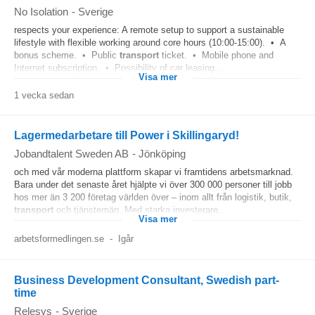
No Isolation
-
Sverige
respects your experience: A remote setup to support a sustainable
lifestyle with flexible working around core hours (10:00-15:00). • A
bonus scheme. • Public
transport
ticket. • Mobile phone and
Internet subscription. • Possibility of car leasing...
Visa mer
1 vecka sedan
Lagermedarbetare till Power i Skillingaryd!
Jobandtalent Sweden AB
-
Jönköping
och med vår moderna plattform skapar vi framtidens arbetsmarknad.
Bara under det senaste året hjälpte vi över 300 000 personer till jobb
hos mer än 3 200 företag världen över – inom allt från logistik, butik,
transport
och tjänstemän. Med starka investerare...
Visa mer
arbetsformedlingen.se
-
Igår
Business Development Consultant, Swedish part-
time
Relesys
-
Sverige