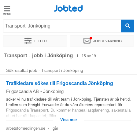
Jobted
Jobted
Jobb
Transport, Jönköping
Filter
Jobbevakning
Löner
Sortera efter
Exakt plats
Företag
Transport - jobb i Jönköping
1 - 15 av 19
Sökresultat jobb - Transport i Jönköping
Trafikledare sökes till Frigoscandia Jönköping
Frigoscandia AB
-
Jönköping
söker vi nu trafikledare till vårt team i Jönköping. Tjänsten är på heltid.
I rollen som Freight Forwarder är du våra åkeriers representant för
Frigoscandia
Transport
. Du kommer hantera lastplanering, säkerställa
att vi har rätt kapacitet, följa...
Visa mer
arbetsformedlingen.se
-
Igår