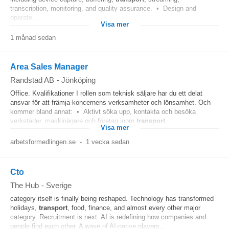
transcription, monitoring, and quality assurance. • Design and
operate...
Visa mer
1 månad sedan
Area Sales Manager
Randstad AB
-
Jönköping
Office. Kvalifikationer I rollen som teknisk säljare har du ett delat
ansvar för att främja koncernens verksamheter och lönsamhet. Och
kommer bland annat: • Aktivt söka upp, kontakta och besöka
verkstäder, maskinägare och företag inom
transport
...
Visa mer
arbetsformedlingen.se
-
1 vecka sedan
Cto
The Hub
-
Sverige
category itself is finally being reshaped. Technology has transformed
holidays,
transport
, food, finance, and almost every other major
category. Recruitment is next. AI is redefining how companies and
people find each other. A wave of AI-native players...