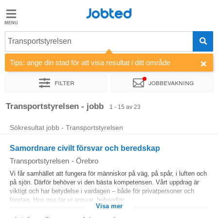
Jobted
Jobted
Jobb
Transportstyrelsen
Tips: ange din stad för att visa resultat i ditt område
Löner
Filter
Jobbevakning
Sortera efter
Företag
Transportstyrelsen - jobb
1 - 15 av 23
Sökresultat jobb - Transportstyrelsen
Samordnare civilt försvar och beredskap
Transportstyrelsen
-
Örebro
Vi får samhället att fungera för människor på väg, på spår, i luften och
på sjön. Därför behöver vi den bästa kompetensen. Vårt uppdrag är
viktigt och har betydelse i vardagen – både för privatpersoner och
företag. Hos oss tar vi ansvar, behandlar...
Visa mer