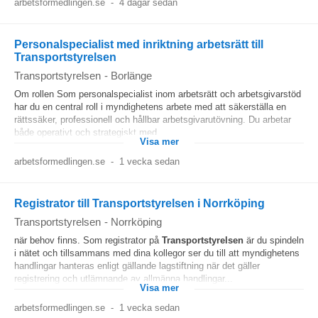
arbetsformedlingen.se
-
4 dagar sedan
Personalspecialist med inriktning arbetsrätt till
Transportstyrelsen
Transportstyrelsen
-
Borlänge
Om rollen Som personalspecialist inom arbetsrätt och arbetsgivarstöd
har du en central roll i myndighetens arbete med att säkerställa en
rättssäker, professionell och hållbar arbetsgivarutövning. Du arbetar
både operativt och strategiskt med...
Visa mer
arbetsformedlingen.se
-
1 vecka sedan
Registrator till Transportstyrelsen i Norrköping
Transportstyrelsen
-
Norrköping
när behov finns. Som registrator på
Transportstyrelsen
är du spindeln
i nätet och tillsammans med dina kollegor ser du till att myndighetens
handlingar hanteras enligt gällande lagstiftning när det gäller
registrering och utlämnande av allmänna handlingar...
Visa mer
arbetsformedlingen.se
-
1 vecka sedan