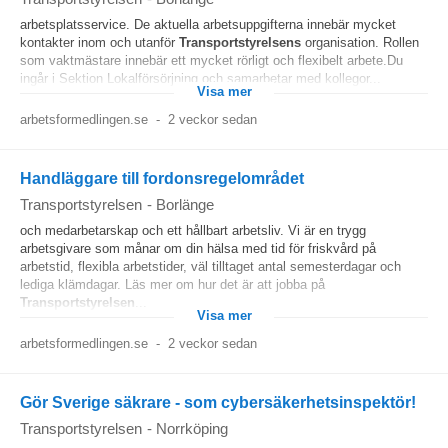
arbetsplatsservice. De aktuella arbetsuppgifterna innebär mycket
kontakter inom och utanför
Transportstyrelsens
organisation. Rollen
som vaktmästare innebär ett mycket rörligt och flexibelt arbete.Du
ingår i Sektion Lokalförsörjning och samarbetar med kollegor...
Visa mer
arbetsformedlingen.se
-
2 veckor sedan
Handläggare till fordonsregelområdet
Transportstyrelsen
-
Borlänge
och medarbetarskap och ett hållbart arbetsliv. Vi är en trygg
arbetsgivare som månar om din hälsa med tid för friskvård på
arbetstid, flexibla arbetstider, väl tilltaget antal semesterdagar och
lediga klämdagar. Läs mer om hur det är att jobba på
Transportstyrelsen
...
Visa mer
arbetsformedlingen.se
-
2 veckor sedan
Gör Sverige säkrare - som cybersäkerhetsinspektör!
Transportstyrelsen
-
Norrköping