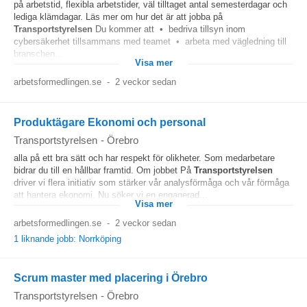
på arbetstid, flexibla arbetstider, väl tilltaget antal semesterdagar och
lediga klämdagar. Läs mer om hur det är att jobba på
Transportstyrelsen
Du kommer att • bedriva tillsyn inom
cybersäkerhet tillsammans med teamet • arbeta med vägledning till
branschen...
Visa mer
arbetsformedlingen.se
-
2 veckor sedan
Produktägare Ekonomi och personal
Transportstyrelsen
-
Örebro
alla på ett bra sätt och har respekt för olikheter. Som medarbetare
bidrar du till en hållbar framtid. Om jobbet På
Transportstyrelsen
driver vi flera initiativ som stärker vår analysförmåga och vår förmåga
att hantera ekonomi. Nu söker vi en engagerad...
Visa mer
arbetsformedlingen.se
-
2 veckor sedan
1 liknande jobb: Norrköping
Scrum master med placering i Örebro
Transportstyrelsen
-
Örebro