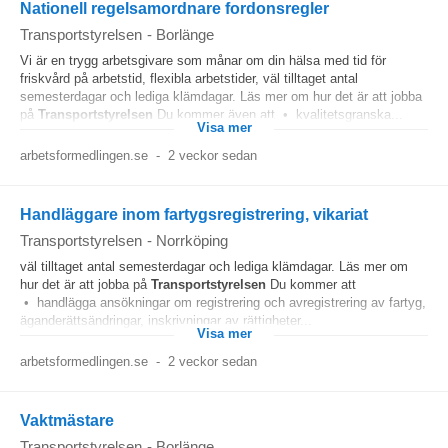
Nationell regelsamordnare fordonsregler
Transportstyrelsen
-
Borlänge
Vi är en trygg arbetsgivare som månar om din hälsa med tid för
friskvård på arbetstid, flexibla arbetstider, väl tilltaget antal
semesterdagar och lediga klämdagar. Läs mer om hur det är att jobba
på
Transportstyrelsen
Du kommer även att • kvalitetsgranska...
Visa mer
arbetsformedlingen.se
-
2 veckor sedan
Handläggare inom fartygsregistrering, vikariat
Transportstyrelsen
-
Norrköping
väl tilltaget antal semesterdagar och lediga klämdagar. Läs mer om
hur det är att jobba på
Transportstyrelsen
Du kommer att
• handlägga ansökningar om registrering och avregistrering av fartyg,
äganderättsändringar, inskrivningar av rättigheter...
Visa mer
arbetsformedlingen.se
-
2 veckor sedan
Vaktmästare
Transportstyrelsen
-
Borlänge