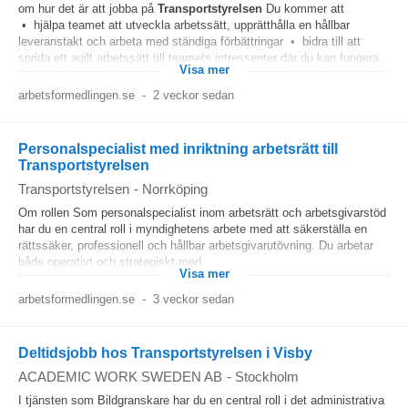
om hur det är att jobba på
Transportstyrelsen
Du kommer att
• hjälpa teamet att utveckla arbetssätt, upprätthålla en hållbar
leveranstakt och arbeta med ständiga förbättringar • bidra till att
sprida ett agilt arbetssätt till teamets intressenter där du kan fungera...
Visa mer
arbetsformedlingen.se
-
2 veckor sedan
Personalspecialist med inriktning arbetsrätt till
Transportstyrelsen
Transportstyrelsen
-
Norrköping
Om rollen Som personalspecialist inom arbetsrätt och arbetsgivarstöd
har du en central roll i myndighetens arbete med att säkerställa en
rättssäker, professionell och hållbar arbetsgivarutövning. Du arbetar
både operativt och strategiskt med...
Visa mer
arbetsformedlingen.se
-
3 veckor sedan
Deltidsjobb hos Transportstyrelsen i Visby
ACADEMIC WORK SWEDEN AB
-
Stockholm
I tjänsten som Bildgranskare har du en central roll i det administrativa