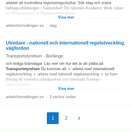
arbetet att kontrollera registreringsskyltar. Sök idag och starta
heldagsutbildningen i September! Om tjänsten Academic Work söker
nu Bildgranskare till
Transportstyrelsen
...
Visa mer
arbetsformedlingen.se
-
idag
Utredare - nationell och internationell regelutveckling,
vägfordon
Transportstyrelsen
-
Borlänge
och lediga klämdagar. Läs mer om hur det är att jobba på
Transportstyrelsen
Du kommer att • arbeta med internationell
regelutveckling • arbeta med nationell regelutveckling • ta fram
förslag till svenska ståndpunkter och företräda Sverige i
internationella...
Visa mer
arbetsformedlingen.se
-
3 veckor sedan
1
2