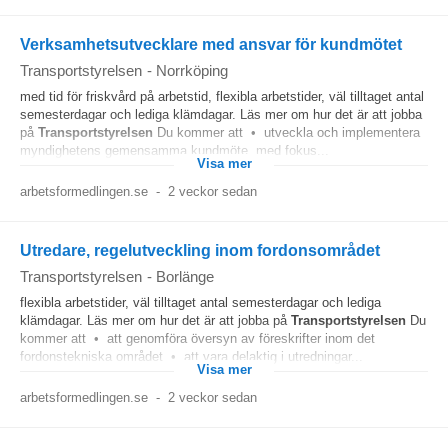
Verksamhetsutvecklare med ansvar för kundmötet
Transportstyrelsen
-
Norrköping
med tid för friskvård på arbetstid, flexibla arbetstider, väl tilltaget antal
semesterdagar och lediga klämdagar. Läs mer om hur det är att jobba
på
Transportstyrelsen
Du kommer att • utveckla och implementera
myndighetens gemensamma kundmöte, med fokus...
Visa mer
arbetsformedlingen.se
-
2 veckor sedan
Utredare, regelutveckling inom fordonsområdet
Transportstyrelsen
-
Borlänge
flexibla arbetstider, väl tilltaget antal semesterdagar och lediga
klämdagar. Läs mer om hur det är att jobba på
Transportstyrelsen
Du
kommer att • att genomföra översyn av föreskrifter inom det
fordonstekniska området • att vara delaktig i utredningar...
Visa mer
arbetsformedlingen.se
-
2 veckor sedan